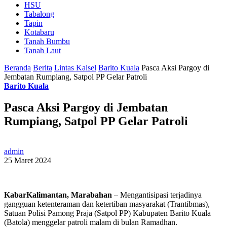
HSU
Tabalong
Tapin
Kotabaru
Tanah Bumbu
Tanah Laut
Beranda
Berita
Lintas Kalsel
Barito Kuala
Pasca Aksi Pargoy di
Jembatan Rumpiang, Satpol PP Gelar Patroli
Barito Kuala
Pasca Aksi Pargoy di Jembatan
Rumpiang, Satpol PP Gelar Patroli
admin
25 Maret 2024
KabarKalimantan, Marabahan
– Mengantisipasi terjadinya
gangguan ketenteraman dan ketertiban masyarakat (Trantibmas),
Satuan Polisi Pamong Praja (Satpol PP) Kabupaten Barito Kuala
(Batola) menggelar patroli malam di bulan Ramadhan.