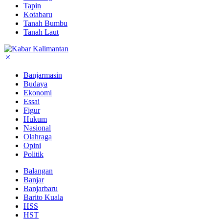
Tapin
Kotabaru
Tanah Bumbu
Tanah Laut
Banjarmasin
Budaya
Ekonomi
Essai
Figur
Hukum
Nasional
Olahraga
Opini
Politik
Balangan
Banjar
Banjarbaru
Barito Kuala
HSS
HST