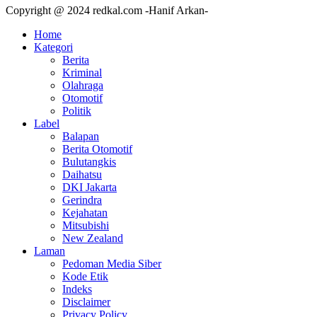
Copyright @ 2024 redkal.com -Hanif Arkan-
Home
Kategori
Berita
Kriminal
Olahraga
Otomotif
Politik
Label
Balapan
Berita Otomotif
Bulutangkis
Daihatsu
DKI Jakarta
Gerindra
Kejahatan
Mitsubishi
New Zealand
Laman
Pedoman Media Siber
Kode Etik
Indeks
Disclaimer
Privacy Policy