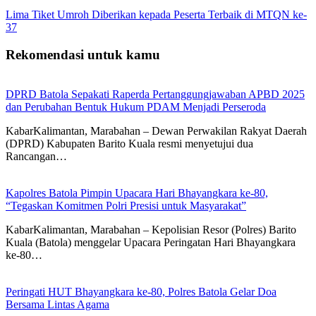
Lima Tiket Umroh Diberikan kepada Peserta Terbaik di MTQN ke-
37
Rekomendasi untuk kamu
DPRD Batola Sepakati Raperda Pertanggungjawaban APBD 2025
dan Perubahan Bentuk Hukum PDAM Menjadi Perseroda
KabarKalimantan, Marabahan – Dewan Perwakilan Rakyat Daerah
(DPRD) Kabupaten Barito Kuala resmi menyetujui dua
Rancangan…
Kapolres Batola Pimpin Upacara Hari Bhayangkara ke-80,
“Tegaskan Komitmen Polri Presisi untuk Masyarakat”
KabarKalimantan, Marabahan – Kepolisian Resor (Polres) Barito
Kuala (Batola) menggelar Upacara Peringatan Hari Bhayangkara
ke-80…
Peringati HUT Bhayangkara ke-80, Polres Batola Gelar Doa
Bersama Lintas Agama