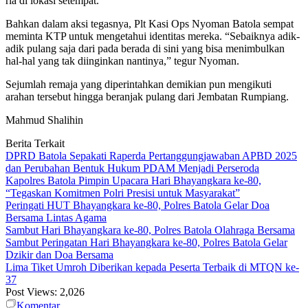
ria di lokasi setempat.
Bahkan dalam aksi tegasnya, Plt Kasi Ops Nyoman Batola sempat
meminta KTP untuk mengetahui identitas mereka. “Sebaiknya adik-
adik pulang saja dari pada berada di sini yang bisa menimbulkan
hal-hal yang tak diinginkan nantinya,” tegur Nyoman.
Sejumlah remaja yang diperintahkan demikian pun mengikuti
arahan tersebut hingga beranjak pulang dari Jembatan Rumpiang.
Mahmud Shalihin
Berita Terkait
DPRD Batola Sepakati Raperda Pertanggungjawaban APBD 2025
dan Perubahan Bentuk Hukum PDAM Menjadi Perseroda
Kapolres Batola Pimpin Upacara Hari Bhayangkara ke-80,
“Tegaskan Komitmen Polri Presisi untuk Masyarakat”
Peringati HUT Bhayangkara ke-80, Polres Batola Gelar Doa
Bersama Lintas Agama
Sambut Hari Bhayangkara ke-80, Polres Batola Olahraga Bersama
Sambut Peringatan Hari Bhayangkara ke-80, Polres Batola Gelar
Dzikir dan Doa Bersama
Lima Tiket Umroh Diberikan kepada Peserta Terbaik di MTQN ke-
37
Post Views:
2,026
Komentar