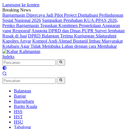
Langsung ke konten
Breaking News
Banjarmasin Dipercaya Jadi Pilot Project Digitalisasi Perlindungan
Sosial Nasional 2026
Sampaikan Perubahan KUA-PPAS 2026,
Pemko Banjarmasin Tegaskan Komitmen Pengelolaan Anggaran
yang Responsif
Anggota DPRD dan Dinas PUPR Survei Jembatan
Rusak di Juai
DPRD Balangan Terima Kunjungan Silaturahmi
Kapolres Anyar
Kompol Andi Ahmad Bustanil Imbau Masyarakat
Kotabaru Agar Tidak Membuka Lahan dengan cara Membakar
Indeks
Balangan
Banjar
Banjarbaru
Barito Kuala
HSS
HST
HSU
Tabalong