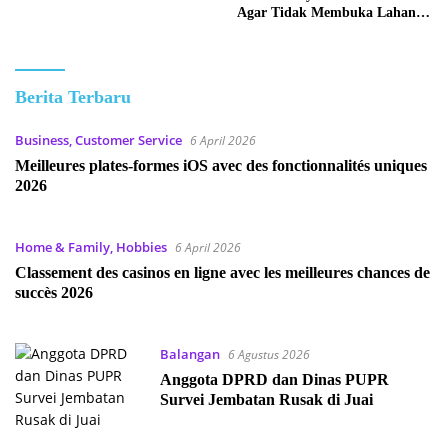
Agar Tidak Membuka Lahan
dengan cara Membakar
Kabar
Berita Terbaru
Kalimantan
Business, Customer Service
6 April 2026
Meilleures plates-formes iOS avec des fonctionnalités uniques
2026
Home & Family, Hobbies
6 April 2026
Classement des casinos en ligne avec les meilleures chances de
succès 2026
Balangan
6 Agustus 2026
Anggota DPRD dan Dinas PUPR
Survei Jembatan Rusak di Juai