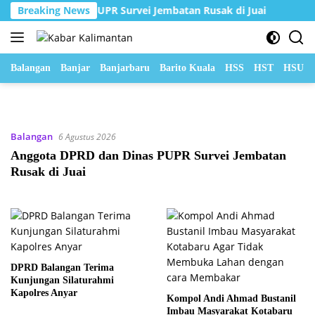
Langsung
RD dan Dinas PUPR Survei Jembatan Rusak di Juai
Breaking News
DPRD
ke
konten
Balangan
Banjar
Banjarbaru
Barito Kuala
HSS
HST
HSU
Balangan
6 Agustus 2026
Anggota DPRD dan Dinas PUPR Survei Jembatan
Rusak di Juai
DPRD Balangan Terima
Kunjungan Silaturahmi
Kapolres Anyar
Kompol Andi Ahmad Bustanil
Imbau Masyarakat Kotabaru