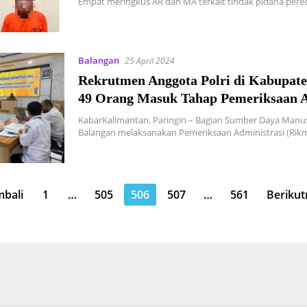
Empat meringkus AR dan MA terkait tindak pidana per
Balangan
25 April 2024
Rekrutmen Anggota Polri di Kabupate
49 Orang Masuk Tahap Pemeriksaan A
KabarKalimantan, Paringin – Bagian Sumber Daya Manus
Balangan melaksanakan Pemeriksaan Administrasi (Rikm
mbali
1
…
505
506
507
…
561
Berikut