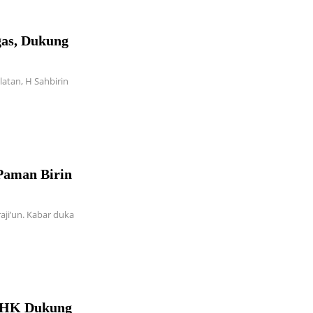
as, Dukung
atan, H Sahbirin
Paman Birin
raji’un. Kabar duka
 LHK Dukung