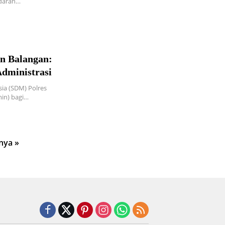
edaran…
n Balangan:
dministrasi
ia (SDM) Polres
in) bagi…
nya »