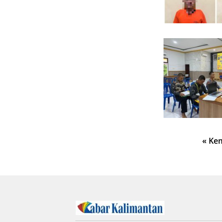
Paginasi
« Ke
pos