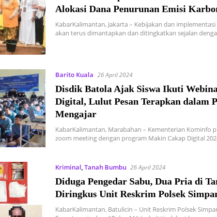
Alokasi Dana Penurunan Emisi Karbo
KabarKalimantan, Jakarta – Kebijakan dan implementasi
akan terus dimantapkan dan ditingkatkan sejalan deng
Barito Kuala
26 April 2024
Disdik Batola Ajak Siswa Ikuti Webina
Digital, Lulut Pesan Terapkan dalam P
Mengajar
KabarKalimantan, Marabahan – Kementerian Kominfo 
zoom meeting dengan program Makin Cakap Digital 20
Kriminal
,
Tanah Bumbu
26 April 2024
Diduga Pengedar Sabu, Dua Pria di Ta
Diringkus Unit Reskrim Polsek Simp
KabarKalimantan, Batulicin – Unit Reskrim Polsek Simpa