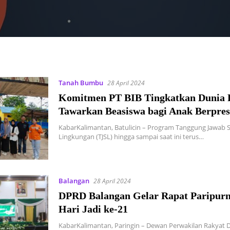
Tanah Bumbu
28 April 2024
Komitmen PT BIB Tingkatkan Dunia P
Tawarkan Beasiswa bagi Anak Berpres
KabarKalimantan, Batulicin – Program Tanggung Jawab S
Lingkungan (TJSL) hingga sampai saat ini terus…
Balangan
28 April 2024
DPRD Balangan Gelar Rapat Paripurn
Hari Jadi ke-21
KabarKalimantan, Paringin – Dewan Perwakilan Rakyat 