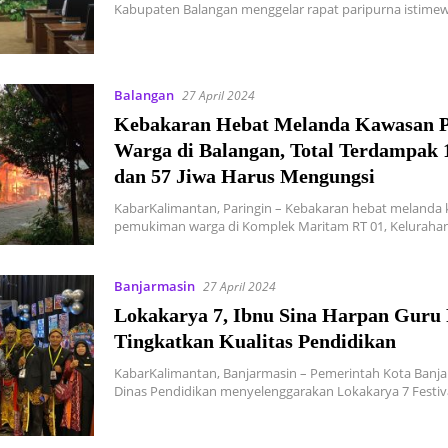
Kabupaten Balangan menggelar rapat paripurna istim
Balangan
27 April 2024
Kebakaran Hebat Melanda Kawasan
Warga di Balangan, Total Terdampak
dan 57 Jiwa Harus Mengungsi
KabarKalimantan, Paringin – Kebakaran hebat melanda
pemukiman warga di Komplek Maritam RT 01, Keluraha
Banjarmasin
27 April 2024
Lokakarya 7, Ibnu Sina Harpan Guru
Tingkatkan Kualitas Pendidikan
KabarKalimantan, Banjarmasin – Pemerintah Kota Banja
Dinas Pendidikan menyelenggarakan Lokakarya 7 Festiv