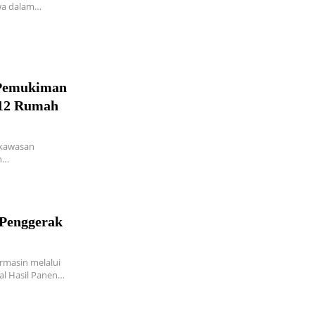
ewa dalam…
 Pemukiman
 12 Rumah
 kawasan
n…
 Penggerak
rmasin melalui
al Hasil Panen…