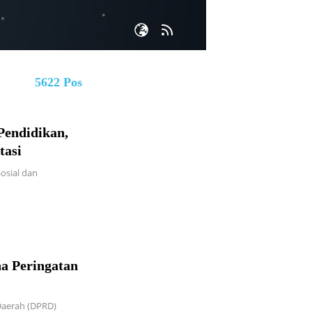
5622 Pos
endidikan,
tasi
osial dan
a Peringatan
Daerah (DPRD)