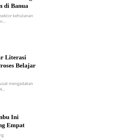
n di Banua
 sektor kehutanan
an…
r Literasi
roses Belajar
pusat mengadakan
24…
nbu Ini
ang Empat
ng