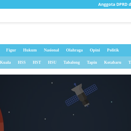
Anggota DPRD dan Dinas
Figur
Hukum
Nasional
Olahraga
Opini
Politik
 Kuala
HSS
HST
HSU
Tabalong
Tapin
Kotabaru
T