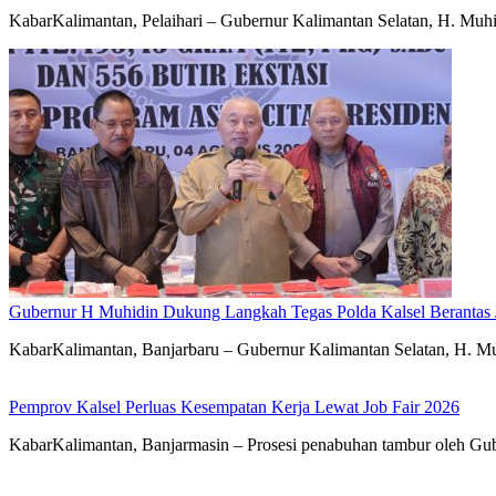
KabarKalimantan, Pelaihari – Gubernur Kalimantan Selatan, H. Mu
Gubernur H Muhidin Dukung Langkah Tegas Polda Kalsel Berantas 
KabarKalimantan, Banjarbaru – Gubernur Kalimantan Selatan, H. Mu
Pemprov Kalsel Perluas Kesempatan Kerja Lewat Job Fair 2026
KabarKalimantan, Banjarmasin – Prosesi penabuhan tambur oleh Gub