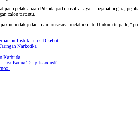
al pada pelaksanaan Pilkada pada pasal 71 ayat 1 pejabat negara, peja
an calon tertentu.
upakan tindak pidana dan prosesnya melalui sentral hukum terpadu,” p
aikan Listrik Terus Dikebut
Jaringan Narkotika
n Karhutla
i Jaga Banua Tetap Kondusif
chool