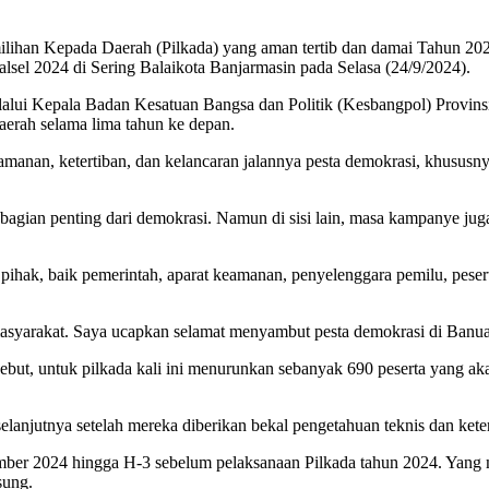
ihan Kepada Daerah (Pilkada) yang aman tertib dan damai Tahun 2024
sel 2024 di Sering Balaikota Banjarmasin pada Selasa (24/9/2024).
lalui Kepala Badan Kesatuan Bangsa dan Politik (Kesbangpol) Provi
erah selama lima tahun ke depan.
manan, ketertiban, dan kelancaran jalannya pesta demokrasi, khususny
gian penting dari demokrasi. Namun di sisi lain, masa kampanye juga
ihak, baik pemerintah, aparat keamanan, penyelenggara pemilu, pesert
asyarakat. Saya ucapkan selamat menyambut pesta demokrasi di Banua 
but, untuk pilkada kali ini menurunkan sebanyak 690 peserta yang aka
lanjutnya setelah mereka diberikan bekal pengetahuan teknis dan ke
ember 2024 hingga H-3 sebelum pelaksanaan Pilkada tahun 2024. Yang 
sung.