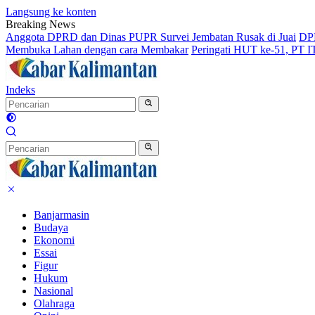
Langsung ke konten
Breaking News
Anggota DPRD dan Dinas PUPR Survei Jembatan Rusak di Juai
DPR
Membuka Lahan dengan cara Membakar
Peringati HUT ke-51, PT 
Indeks
Banjarmasin
Budaya
Ekonomi
Essai
Figur
Hukum
Nasional
Olahraga