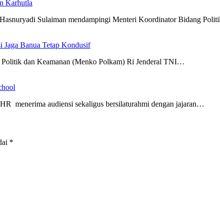
n Karhutla
 Hasnuryadi Sulaiman mendampingi Menteri Koordinator Bidang Poli
i Jaga Banua Tetap Kondusif
g Politik dan Keamanan (Menko Polkam) Ri Jenderal TNI…
chool
R menerima audiensi sekaligus bersilaturahmi dengan jajaran…
dai
*