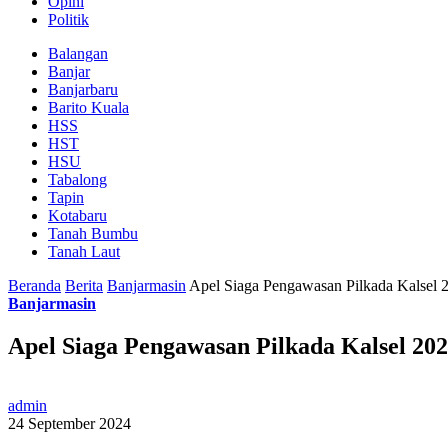
Opini
Politik
Balangan
Banjar
Banjarbaru
Barito Kuala
HSS
HST
HSU
Tabalong
Tapin
Kotabaru
Tanah Bumbu
Tanah Laut
Beranda
Berita
Banjarmasin
Apel Siaga Pengawasan Pilkada Kalsel 2
Banjarmasin
Apel Siaga Pengawasan Pilkada Kalsel 20
admin
24 September 2024