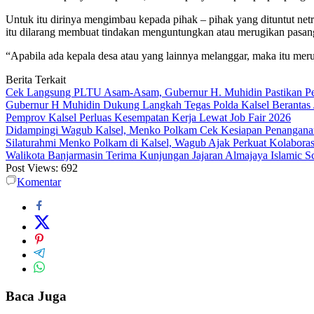
Untuk itu dirinya mengimbau kepada pihak – pihak yang dituntut netr
itu dilarang membuat tindakan menguntungkan atau merugikan pasang
“Apabila ada kepala desa atau yang lainnya melanggar, maka itu mer
Berita Terkait
Cek Langsung PLTU Asam-Asam, Gubernur H. Muhidin Pastikan Perb
Gubernur H Muhidin Dukung Langkah Tegas Polda Kalsel Berantas 
Pemprov Kalsel Perluas Kesempatan Kerja Lewat Job Fair 2026
Didampingi Wagub Kalsel, Menko Polkam Cek Kesiapan Penangana
Silaturahmi Menko Polkam di Kalsel, Wagub Ajak Perkuat Kolaboras
Walikota Banjarmasin Terima Kunjungan Jajaran Almajaya Islamic S
Post Views:
692
Komentar
Baca Juga