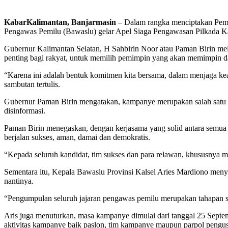
KabarKalimantan, Banjarmasin
– Dalam rangka menciptakan Pemil
Pengawas Pemilu (Bawaslu) gelar Apel Siaga Pengawasan Pilkada Kal
Gubernur Kalimantan Selatan, H Sahbirin Noor atau Paman Birin me
penting bagi rakyat, untuk memilih pemimpin yang akan memimpin da
“Karena ini adalah bentuk komitmen kita bersama, dalam menjaga kea
sambutan tertulis.
Gubernur Paman Birin mengatakan, kampanye merupakan salah satu ba
disinformasi.
Paman Birin menegaskan, dengan kerjasama yang solid antara semua p
berjalan sukses, aman, damai dan demokratis.
“Kepada seluruh kandidat, tim sukses dan para relawan, khususnya m
Sementara itu, Kepala Bawaslu Provinsi Kalsel Aries Mardiono menye
nantinya.
“Pengumpulan seluruh jajaran pengawas pemilu merupakan tahapan se
Aris juga menuturkan, masa kampanye dimulai dari tanggal 25 Sept
aktivitas kampanye baik paslon, tim kampanye maupun parpol pengu