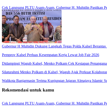
Cek Langsung PLTU Asam-Asam, Gubernur H. Muhidin Pastikan Perb
Gubernur H Muhidin Dukung Langkah Tegas Polda Kalsel Berantas 
Pemprov Kalsel Perluas Kesempatan Kerja Lewat Job Fair 2026
Didampingi Wagub Kalsel, Menko Polkam Cek Kesiapan Penangana
Silaturahmi Menko Polkam di Kalsel, Wagub Ajak Perkuat Kolaboras
Walikota Banjarmasin Terima Kunjungan Jajaran Almajaya Islamic S
Rekomendasi untuk kamu
Cek Langsung PLTU Asam-Asam, Gubernur H. Muhidin Pastikan Perb