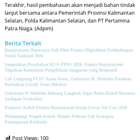
Terakhir, hasil pembahasan akan menjadi bahan tindak
lanjut bersama antara Pemerintah Provinsi Kalimantan
Selatan, Polda Kalimantan Selatan, dan PT Pertamina
Patra Niaga. (Adpim)
Berita Terkait
Banjarmasin Dipercaya Jadi Pilot Project Digitalisasi Perlindungan
Sosial Nasional 2026
Sampaikan Perubahan KUA-PPAS 2026, Pemko Banjarmasin
Tegaskan Komitmen Pengelolaan Anggaran yang Responsif
Cek Langsung PLTU Asam-Asam, Gubernur H. Muhidin Pastikan
Perbaikan Listrik Terus Dikebut
Gubernur H Muhidin Dukung Langkah Tegas Polda Kalsel Berantas
Jaringan Narkotika
Pemprov Kalsel Perluas Kesempatan Kerja Lewat Job Fair 2026
Didampingi Wagub Kalsel, Menko Polkam Cek Kesiapan
Penanganan Karhutla
Post Views:
100