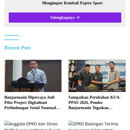
Mengimpor Kembali Pajero Sport
Selengkapnya
Recent Post
Banjarmasin Dipercaya Jadi
Sampaikan Perubahan KUA-
Pilot Project Digitalisasi
PPAS 2026, Pemko
Perlindungan Sosial Nasional
Banjarmasin Tegaskan
2026
Komitmen Pengelolaan
Anggaran yang Responsif