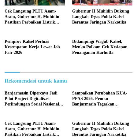
Cek Langsung PLTU Asam-
Gubernur H Muhidin Dukung
Asam, Gubernur H. Muhidin
Langkah Tegas Polda Kalsel
Pastikan Perbaikan Listrik
Berantas Jaringan Narkotika
Terus Dikebut
Pemprov Kalsel Perluas
Didampingi Wagub Kalsel,
Kesempatan Kerja Lewat Job
Menko Polkam Cek Kesiapan
Fair 2026
Penanganan Karhutla
Rekomendasi untuk kamu
Banjarmasin Dipercaya Jadi
Sampaikan Perubahan KUA-
Pilot Project Digitalisasi
PPAS 2026, Pemko
Perlindungan Sosial Nasional
Banjarmasin Tegaskan
2026
Komitmen Pengelolaan
Anggaran yang Responsif
Cek Langsung PLTU Asam-
Gubernur H Muhidin Dukung
Asam, Gubernur H. Muhidin
Langkah Tegas Polda Kalsel
Pastikan Perbaikan Listrik
Berantas Jaringan Narkotika