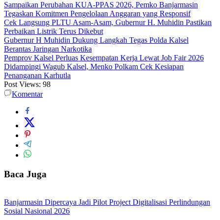
Sampaikan Perubahan KUA-PPAS 2026, Pemko Banjarmasin
Tegaskan Komitmen Pengelolaan Anggaran yang Responsif
Cek Langsung PLTU Asam-Asam, Gubernur H. Muhidin Pastikan
Perbaikan Listrik Terus Dikebut
Gubernur H Muhidin Dukung Langkah Tegas Polda Kalsel
Berantas Jaringan Narkotika
Pemprov Kalsel Perluas Kesempatan Kerja Lewat Job Fair 2026
Didampingi Wagub Kalsel, Menko Polkam Cek Kesiapan
Penanganan Karhutla
Post Views:
98
Komentar
Baca Juga
Banjarmasin Dipercaya Jadi Pilot Project Digitalisasi Perlindungan
Sosial Nasional 2026