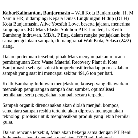
KabarKalimantan, Banjarmasin
– Wali Kota Banjarmasin, H. M.
Yamin HR, didampingi Kepala Dinas Lingkungan Hidup (DLH)
Kota Banjarmasin, Alive Yoesfah Love, beserta jajaran, menerima
kunjungan CEO Mars Plastic Solution PTE Limited, Ir. Keith
Bambang Indrawan, MBA, P.Eng, dalam rangka penjajakan kerja
sama pengelolaan sampah, di ruang rapat Wali Kota, Selasa (24/2)
siang.
Dalam pertemuan tersebut, pihak Mars menyampaikan rencana
pembangunan Zero Waste Material Recovery Plant di Kota
Banjarmasin sebagai solusi komprehensif terhadap permasalahan
sampah yang saat ini mencapai sekitar 491,6 ton per hari.
Keith Bambang Indrawan menjelaskan, konsep yang ditawarkan
mencakup pengurangan sampah dari sumber, optimalisasi
pemilahan, serta pengolahan sampah secara terpadu.
Sampah organik direncanakan akan diolah menjadi kompos,
sementara sampah residu tertentu akan diproses menggunakan
teknologi pirolisis untuk menghasilkan produk yang lebih bernilai
guna.
Dalam rencana tersebut, Mars akan bekerja sama dengan PT Benli
Indonesia sebagai penyedia peralatan. PT Benli Indonesia