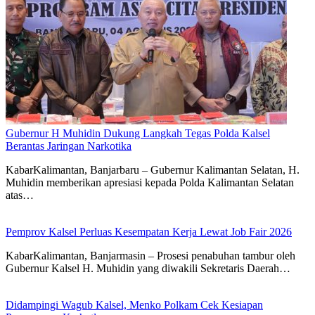
Gubernur H Muhidin Dukung Langkah Tegas Polda Kalsel
Berantas Jaringan Narkotika
KabarKalimantan, Banjarbaru – Gubernur Kalimantan Selatan, H.
Muhidin memberikan apresiasi kepada Polda Kalimantan Selatan
atas…
Pemprov Kalsel Perluas Kesempatan Kerja Lewat Job Fair 2026
KabarKalimantan, Banjarmasin – Prosesi penabuhan tambur oleh
Gubernur Kalsel H. Muhidin yang diwakili Sekretaris Daerah…
Didampingi Wagub Kalsel, Menko Polkam Cek Kesiapan