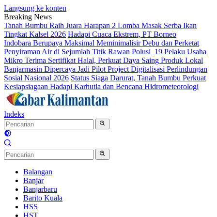
Langsung ke konten
Breaking News
Tanah Bumbu Raih Juara Harapan 2 Lomba Masak Serba Ikan
Tingkat Kalsel 2026
Hadapi Cuaca Ekstrem, PT Borneo
Indobara Berupaya Maksimal Meminimalisir Debu dan Perketat
Penyiraman Air di Sejumlah Titik Rawan Polusi
19 Pelaku Usaha
Mikro Terima Sertifikat Halal, Perkuat Daya Saing Produk Lokal
Banjarmasin Dipercaya Jadi Pilot Project Digitalisasi Perlindungan
Sosial Nasional 2026
Status Siaga Darurat, Tanah Bumbu Perkuat
Kesiapsiagaan Hadapi Karhutla dan Bencana Hidrometeorologi
Indeks
Balangan
Banjar
Banjarbaru
Barito Kuala
HSS
HST