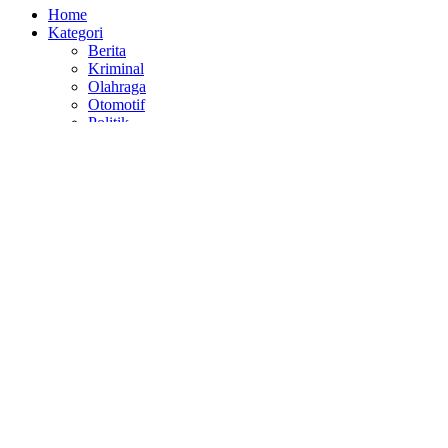
Home
Kategori
Berita
Kriminal
Olahraga
Otomotif
Politik
Label
Balapan
Berita Otomotif
Bulutangkis
Daihatsu
DKI Jakarta
Gerindra
Kejahatan
Mitsubishi
New Zealand
Laman
Pedoman Media Siber
Kode Etik
Indeks
Disclaimer
Privacy Policy