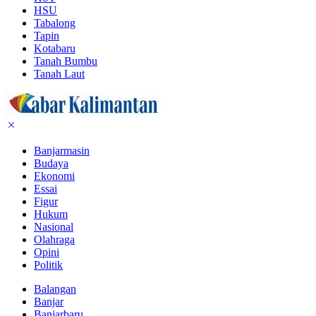
HSU
Tabalong
Tapin
Kotabaru
Tanah Bumbu
Tanah Laut
Banjarmasin
Budaya
Ekonomi
Essai
Figur
Hukum
Nasional
Olahraga
Opini
Politik
Balangan
Banjar
Banjarbaru