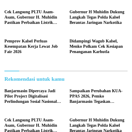
Anggaran yang Responsif
Cek Langsung PLTU Asam-
Gubernur H Muhidin Dukung
Asam, Gubernur H. Muhidin
Langkah Tegas Polda Kalsel
Pastikan Perbaikan Listrik
Berantas Jaringan Narkotika
Terus Dikebut
Pemprov Kalsel Perluas
Didampingi Wagub Kalsel,
Kesempatan Kerja Lewat Job
Menko Polkam Cek Kesiapan
Fair 2026
Penanganan Karhutla
Rekomendasi untuk kamu
Banjarmasin Dipercaya Jadi
Sampaikan Perubahan KUA-
Pilot Project Digitalisasi
PPAS 2026, Pemko
Perlindungan Sosial Nasional
Banjarmasin Tegaskan
2026
Komitmen Pengelolaan
Anggaran yang Responsif
Cek Langsung PLTU Asam-
Gubernur H Muhidin Dukung
Asam, Gubernur H. Muhidin
Langkah Tegas Polda Kalsel
Pastikan Perbaikan Listrik
Berantas Jaringan Narkotika