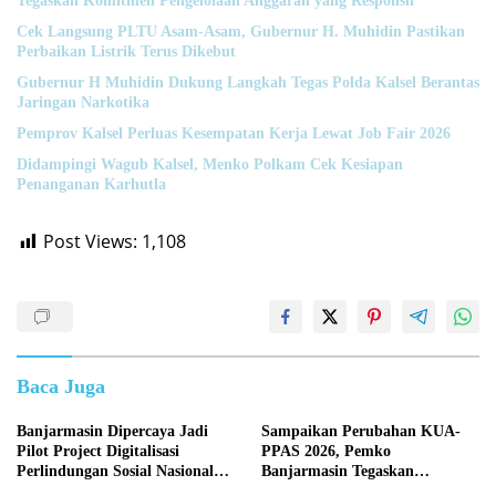
Tegaskan Komitmen Pengelolaan Anggaran yang Responsif
Cek Langsung PLTU Asam-Asam, Gubernur H. Muhidin Pastikan
Perbaikan Listrik Terus Dikebut
Gubernur H Muhidin Dukung Langkah Tegas Polda Kalsel Berantas
Jaringan Narkotika
Pemprov Kalsel Perluas Kesempatan Kerja Lewat Job Fair 2026
Didampingi Wagub Kalsel, Menko Polkam Cek Kesiapan
Penanganan Karhutla
Post Views:
1,108
Baca Juga
Banjarmasin Dipercaya Jadi
Sampaikan Perubahan KUA-
Pilot Project Digitalisasi
PPAS 2026, Pemko
Perlindungan Sosial Nasional
Banjarmasin Tegaskan
2026
Komitmen Pengelolaan