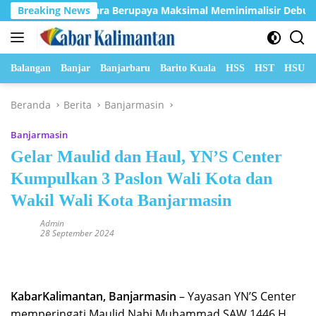
Langsung
rneo Indobara Berupaya Maksimal Meminimalisir Debu dan Perke
Breaking News
ke
konten
Balangan
Banjar
Banjarbaru
Barito Kuala
HSS
HST
HSU
Beranda
Berita
Banjarmasin
Banjarmasin
Gelar Maulid dan Haul, YN’S Center
Kumpulkan 3 Paslon Wali Kota dan
Wakil Wali Kota Banjarmasin
Admin
28 September 2024
KabarKalimantan, Banjarmasin
– Yayasan YN’S Center
memperingati Maulid Nabi Muhammad SAW 1446 H,