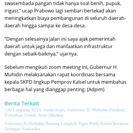
swasembada pangan tidak hanya soal benih, pupuk,
irigasi,” ucap Prabowo lagi sembari bertekad akan
meningkatkan biaya pembangunan di seluruh daerah-
daerah hingga sampai ke desa-desa.
“Dengan selesainya jalan ini saya ajak pemerintah
daerah untuk jaga dan manfaatkan infrastruktur
dengan sebaik-baiknya,” ujarnya.
Sebelum mengikuti zoom meeting ini, Gubernur H
Muhidin melaksanakan rapat koordinasi bersama
kepala SKPD lingkup Pemprov Kalsel untuk membahas
berbagai hal yang dianggap penting. (Adpim)
Berita Terkait
Cek Langsung PLTU Asam-Asam, Gubernur H. Muhidin Pastikan
Perbaikan Listrik Terus Dikebut
Gubernur H Muhidin Dukung Langkah Tegas Polda Kalsel Berantas
Jaringan Narkotika