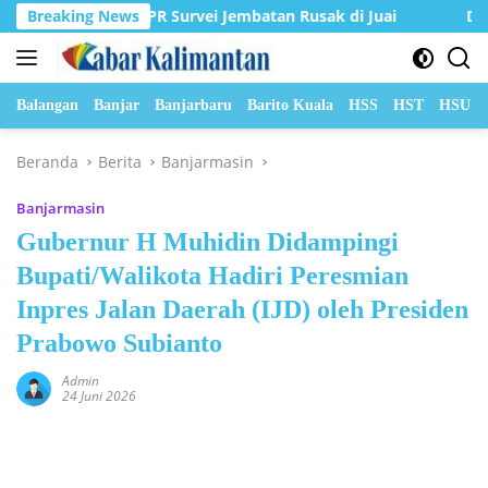
Langsung
n Dinas PUPR Survei Jembatan Rusak di Juai
Breaking News
DPRD Balan
ke
konten
Balangan
Banjar
Banjarbaru
Barito Kuala
HSS
HST
HSU
Beranda
Berita
Banjarmasin
Banjarmasin
Gubernur H Muhidin Didampingi
Bupati/Walikota Hadiri Peresmian
Inpres Jalan Daerah (IJD) oleh Presiden
Prabowo Subianto
Admin
24 Juni 2026