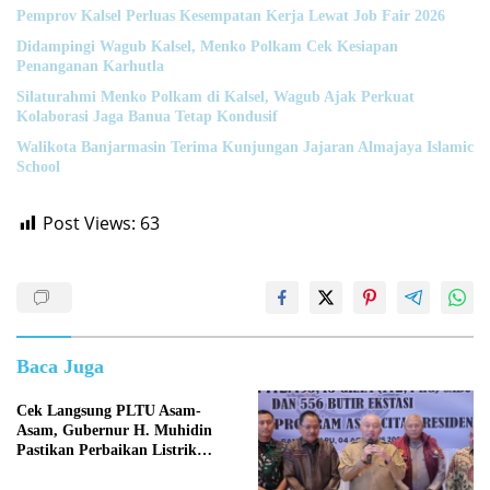
Pemprov Kalsel Perluas Kesempatan Kerja Lewat Job Fair 2026
Didampingi Wagub Kalsel, Menko Polkam Cek Kesiapan
Penanganan Karhutla
Silaturahmi Menko Polkam di Kalsel, Wagub Ajak Perkuat
Kolaborasi Jaga Banua Tetap Kondusif
Walikota Banjarmasin Terima Kunjungan Jajaran Almajaya Islamic
School
Post Views:
63
Baca Juga
Cek Langsung PLTU Asam-
Asam, Gubernur H. Muhidin
Pastikan Perbaikan Listrik
Terus Dikebut