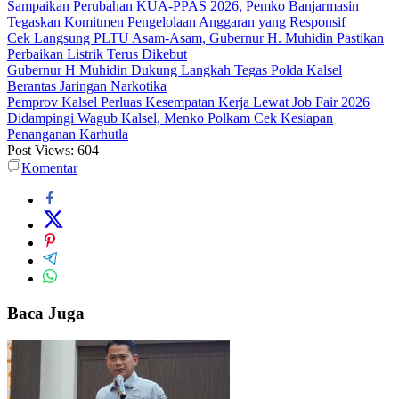
Sampaikan Perubahan KUA-PPAS 2026, Pemko Banjarmasin
Tegaskan Komitmen Pengelolaan Anggaran yang Responsif
Cek Langsung PLTU Asam-Asam, Gubernur H. Muhidin Pastikan
Perbaikan Listrik Terus Dikebut
Gubernur H Muhidin Dukung Langkah Tegas Polda Kalsel
Berantas Jaringan Narkotika
Pemprov Kalsel Perluas Kesempatan Kerja Lewat Job Fair 2026
Didampingi Wagub Kalsel, Menko Polkam Cek Kesiapan
Penanganan Karhutla
Post Views:
604
Komentar
Baca Juga