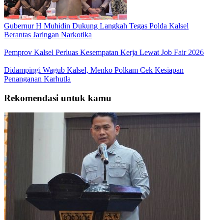
Gubernur H Muhidin Dukung Langkah Tegas Polda Kalsel
Berantas Jaringan Narkotika
Pemprov Kalsel Perluas Kesempatan Kerja Lewat Job Fair 2026
Didampingi Wagub Kalsel, Menko Polkam Cek Kesiapan
Penanganan Karhutla
Rekomendasi untuk kamu