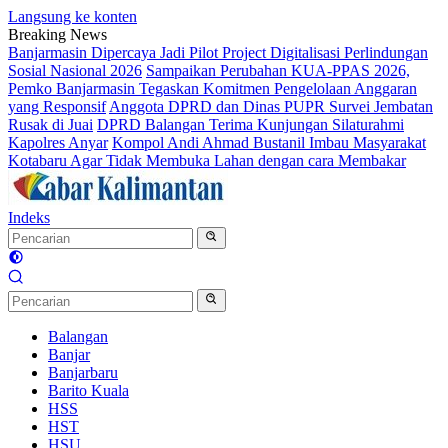
Langsung ke konten
Breaking News
Banjarmasin Dipercaya Jadi Pilot Project Digitalisasi Perlindungan
Sosial Nasional 2026
Sampaikan Perubahan KUA-PPAS 2026,
Pemko Banjarmasin Tegaskan Komitmen Pengelolaan Anggaran
yang Responsif
Anggota DPRD dan Dinas PUPR Survei Jembatan
Rusak di Juai
DPRD Balangan Terima Kunjungan Silaturahmi
Kapolres Anyar
Kompol Andi Ahmad Bustanil Imbau Masyarakat
Kotabaru Agar Tidak Membuka Lahan dengan cara Membakar
Indeks
Balangan
Banjar
Banjarbaru
Barito Kuala
HSS
HST
HSU