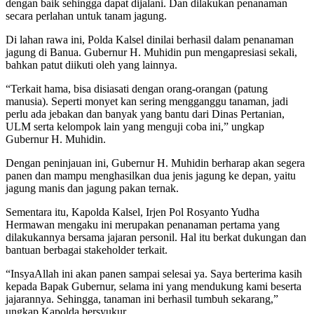
dengan baik sehingga dapat dijalani. Dan dilakukan penanaman
secara perlahan untuk tanam jagung.
Di lahan rawa ini, Polda Kalsel dinilai berhasil dalam penanaman
jagung di Banua. Gubernur H. Muhidin pun mengapresiasi sekali,
bahkan patut diikuti oleh yang lainnya.
“Terkait hama, bisa disiasati dengan orang-orangan (patung
manusia). Seperti monyet kan sering mengganggu tanaman, jadi
perlu ada jebakan dan banyak yang bantu dari Dinas Pertanian,
ULM serta kelompok lain yang menguji coba ini,” ungkap
Gubernur H. Muhidin.
Dengan peninjauan ini, Gubernur H. Muhidin berharap akan segera
panen dan mampu menghasilkan dua jenis jagung ke depan, yaitu
jagung manis dan jagung pakan ternak.
Sementara itu, Kapolda Kalsel, Irjen Pol Rosyanto Yudha
Hermawan mengaku ini merupakan penanaman pertama yang
dilakukannya bersama jajaran personil. Hal itu berkat dukungan dan
bantuan berbagai stakeholder terkait.
“InsyaAllah ini akan panen sampai selesai ya. Saya berterima kasih
kepada Bapak Gubernur, selama ini yang mendukung kami beserta
jajarannya. Sehingga, tanaman ini berhasil tumbuh sekarang,”
ungkap Kapolda bersyukur.