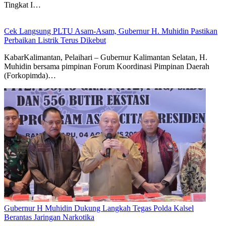
Tingkat I…
Cek Langsung PLTU Asam-Asam, Gubernur H. Muhidin Pastikan
Perbaikan Listrik Terus Dikebut
KabarKalimantan, Pelaihari – Gubernur Kalimantan Selatan, H.
Muhidin bersama pimpinan Forum Koordinasi Pimpinan Daerah
(Forkopimda)…
Gubernur H Muhidin Dukung Langkah Tegas Polda Kalsel
Berantas Jaringan Narkotika