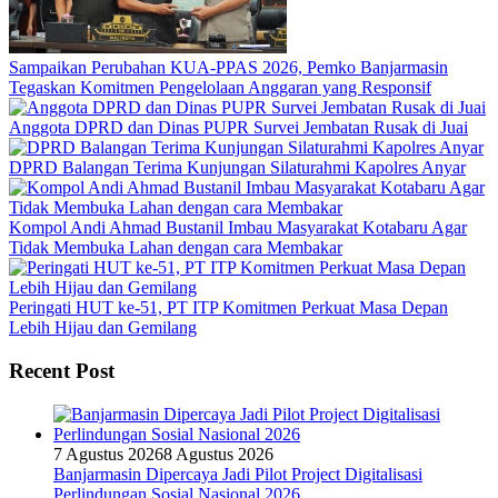
Sampaikan Perubahan KUA-PPAS 2026, Pemko Banjarmasin
Tegaskan Komitmen Pengelolaan Anggaran yang Responsif
Anggota DPRD dan Dinas PUPR Survei Jembatan Rusak di Juai
DPRD Balangan Terima Kunjungan Silaturahmi Kapolres Anyar
Kompol Andi Ahmad Bustanil Imbau Masyarakat Kotabaru Agar
Tidak Membuka Lahan dengan cara Membakar
Peringati HUT ke-51, PT ITP Komitmen Perkuat Masa Depan
Lebih Hijau dan Gemilang
Recent Post
7 Agustus 2026
8 Agustus 2026
Banjarmasin Dipercaya Jadi Pilot Project Digitalisasi
Perlindungan Sosial Nasional 2026