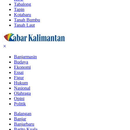
Tabalong
Tapin
Kotabaru
Tanah Bumbu
Tanah Laut
Banjarmasin
Budaya
Ekonomi
Essai
Figur
Hukum
Nasional
Olahraga
Opini
Politik
Balangan
Banjar
Banjarbaru
Barito Kuala