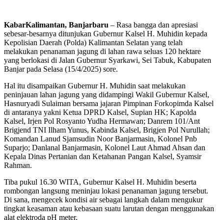
KabarKalimantan, Banjarbaru
– Rasa bangga dan apresiasi
sebesar-besarnya ditunjukan Gubernur Kalsel H. Muhidin kepada
Kepolisian Daerah (Polda) Kalimantan Selatan yang telah
melakukan penanaman jagung di lahan rawa seluas 120 hektare
yang berlokasi di Jalan Gubernur Syarkawi, Sei Tabuk, Kabupaten
Banjar pada Selasa (15/4/2025) sore.
Hal itu disampaikan Gubernur H. Muhidin saat melakukan
peninjauan lahan jagung yang didampingi Wakil Gubernur Kalsel,
Hasnuryadi Sulaiman bersama jajaran Pimpinan Forkopimda Kalsel
di antaranya yakni Ketua DPRD Kalsel, Supian HK; Kapolda
Kalsel, Irjen Pol Rosyanto Yudha Hermawan; Danrem 101/Ant
Brigjend TNI Ilham Yunus, Kabinda Kalsel, Brigjen Pol Nurullah;
Komandan Lanud Sjamsudin Noor Banjarmasin, Kolonel Pnb
Suparjo; Danlanal Banjarmasin, Kolonel Laut Ahmad Ahsan dan
Kepala Dinas Pertanian dan Ketahanan Pangan Kalsel, Syamsir
Rahman.
Tiba pukul 16.30 WITA, Gubernur Kalsel H. Muhidin beserta
rombongan langsung meninjau lokasi penanaman jagung tersebut.
Di sana, mengecek kondisi air sebagai langkah dalam mengukur
tingkat keasaman atau kebasaan suatu larutan dengan menggunakan
alat elektroda pH meter.