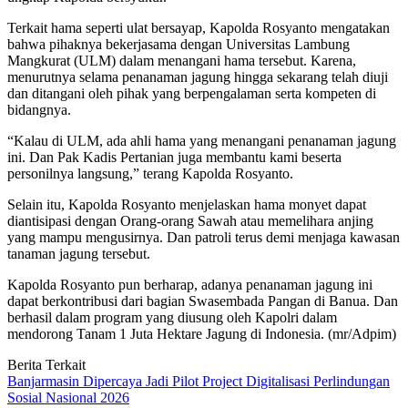
Terkait hama seperti ulat bersayap, Kapolda Rosyanto mengatakan
bahwa pihaknya bekerjasama dengan Universitas Lambung
Mangkurat (ULM) dalam menangani hama tersebut. Karena,
menurutnya selama penanaman jagung hingga sekarang telah diuji
dan ditangani oleh pihak yang berpengalaman serta kompeten di
bidangnya.
“Kalau di ULM, ada ahli hama yang menangani penanaman jagung
ini. Dan Pak Kadis Pertanian juga membantu kami beserta
personilnya langsung,” terang Kapolda Rosyanto.
Selain itu, Kapolda Rosyanto menjelaskan hama monyet dapat
diantisipasi dengan Orang-orang Sawah atau memelihara anjing
yang mampu mengusirnya. Dan patroli terus demi menjaga kawasan
tanaman jagung tersebut.
Kapolda Rosyanto pun berharap, adanya penanaman jagung ini
dapat berkontribusi dari bagian Swasembada Pangan di Banua. Dan
berhasil dalam program yang diusung oleh Kapolri dalam
mendorong Tanam 1 Juta Hektare Jagung di Indonesia. (mr/Adpim)
Berita Terkait
Banjarmasin Dipercaya Jadi Pilot Project Digitalisasi Perlindungan
Sosial Nasional 2026