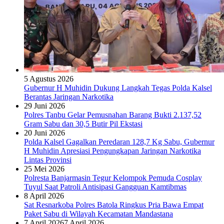
5 Agustus 2026
Gubernur H Muhidin Dukung Langkah Tegas Polda Kalsel
Berantas Jaringan Narkotika
29 Juni 2026
Polres Tanbu Gelar Pemusnahan Barang Bukti 2.137,52
Gram Sabu dan 30,5 Butir Pil Ekstasi
20 Juni 2026
Polda Kalsel Gagalkan Peredaran 128,7 Kg Sabu, Gubernur
H Muhidin Apresiasi Pengungkapan Jaringan Narkotika
Lintas Provinsi
25 Mei 2026
Polresta Banjarmasin Tegur Kelompok Pemuda Cosplay
Tuyul Saat Patroli Antisipasi Gangguan Kamtibmas
8 April 2026
Sat Resnarkoba Polres Batola Ringkus Pria Bawa Empat
Paket Sabu di Wilayah Kecamatan Mandastana
7 April 2026
7 April 2026