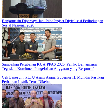
Banjarmasin Dipercaya Jadi Pilot Project Digitalisasi Perlindungan
Sosial Nasional 2026
Sampaikan Perubahan KUA-PPAS 2026, Pemko Banjarmasin
Tegaskan Komitmen Pengelolaan Anggaran yang Responsif
Cek Langsung PLTU Asam-Asam, Gubernur H. Muhidin Pastikan
Perbaikan Listrik Terus Dikebut