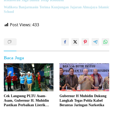
Kolaborasi Jaga Banua Tetap Kondusif
Walikota Banjarmasin Terima Kunjungan Jajaran Almajaya Islamic
School
Post Views:
433
Baca Juga
Cek Langsung PLTU Asam-
Gubernur H Muhidin Dukung
Asam, Gubernur H. Muhidin
Langkah Tegas Polda Kalsel
Pastikan Perbaikan Listrik
Berantas Jaringan Narkotika
Terus Dikebut