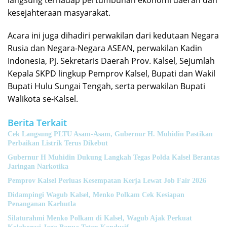
kesejahteraan masyarakat.
Acara ini juga dihadiri perwakilan dari kedutaan Negara
Rusia dan Negara-Negara ASEAN, perwakilan Kadin
Indonesia, Pj. Sekretaris Daerah Prov. Kalsel, Sejumlah
Kepala SKPD lingkup Pemprov Kalsel, Bupati dan Wakil
Bupati Hulu Sungai Tengah, serta perwakilan Bupati
Walikota se-Kalsel.
Berita Terkait
Cek Langsung PLTU Asam-Asam, Gubernur H. Muhidin Pastikan
Perbaikan Listrik Terus Dikebut
Gubernur H Muhidin Dukung Langkah Tegas Polda Kalsel Berantas
Jaringan Narkotika
Pemprov Kalsel Perluas Kesempatan Kerja Lewat Job Fair 2026
Didampingi Wagub Kalsel, Menko Polkam Cek Kesiapan
Penanganan Karhutla
Silaturahmi Menko Polkam di Kalsel, Wagub Ajak Perkuat