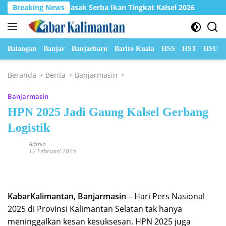
Langsung
 Lomba Masak Serba Ikan Tingkat Kalsel 2026
Breaking News
Hadapi C
ke
konten
Balangan
Banjar
Banjarbaru
Barito Kuala
HSS
HST
HSU
Beranda
Berita
Banjarmasin
Banjarmasin
HPN 2025 Jadi Gaung Kalsel Gerbang
Logistik
Admin
12 Februari 2025
KabarKalimantan, Banjarmasin
– Hari Pers Nasional
2025 di Provinsi Kalimantan Selatan tak hanya
meninggalkan kesan kesuksesan. HPN 2025 juga