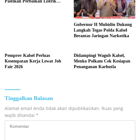
Pastikan Perbaikan Listrik
Terus Dikebut
Gubernur H Muhidin Dukung
Langkah Tegas Polda Kalsel
Berantas Jaringan Narkotika
Pemprov Kalsel Perluas
Didampingi Wagub Kalsel,
Kesempatan Kerja Lewat Job
Menko Polkam Cek Kesiapan
Fair 2026
Penanganan Karhutla
Tinggalkan Balasan
Alamat email Anda tidak akan dipublikasikan.
Ruas yang
wajib ditandai
*