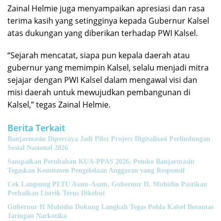
Zainal Helmie juga menyampaikan apresiasi dan rasa
terima kasih yang setingginya kepada Gubernur Kalsel
atas dukungan yang diberikan terhadap PWI Kalsel.
“Sejarah mencatat, siapa pun kepala daerah atau
gubernur yang memimpin Kalsel, selalu menjadi mitra
sejajar dengan PWI Kalsel dalam mengawal visi dan
misi daerah untuk mewujudkan pembangunan di
Kalsel,” tegas Zainal Helmie.
Berita Terkait
Banjarmasin Dipercaya Jadi Pilot Project Digitalisasi Perlindungan
Sosial Nasional 2026
Sampaikan Perubahan KUA-PPAS 2026, Pemko Banjarmasin
Tegaskan Komitmen Pengelolaan Anggaran yang Responsif
Cek Langsung PLTU Asam-Asam, Gubernur H. Muhidin Pastikan
Perbaikan Listrik Terus Dikebut
Gubernur H Muhidin Dukung Langkah Tegas Polda Kalsel Berantas
Jaringan Narkotika