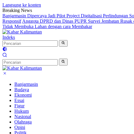
Langsung ke konten
Breaking News
Banjarmasin Dipercaya Jadi Pilot Project Digitalisasi Perlindungan S
Responsif
Anggota DPRD dan Dinas PUPR Survei Jembatan Rusak d
Tidak Membuka Lahan dengan cara Membakar
Indeks
Banjarmasin
Budaya
Ekonomi
Essai
Figur
Hukum
Nasional
Olahraga
Opini
Politik