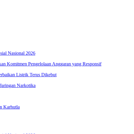
osial Nasional 2026
an Komitmen Pengelolaan Anggaran yang Responsif
aikan Listrik Terus Dikebut
Jaringan Narkotika
n Karhutla