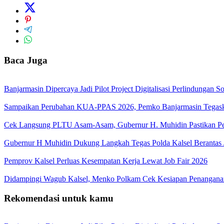
Baca Juga
Banjarmasin Dipercaya Jadi Pilot Project Digitalisasi Perlindungan S
Sampaikan Perubahan KUA-PPAS 2026, Pemko Banjarmasin Tegask
Cek Langsung PLTU Asam-Asam, Gubernur H. Muhidin Pastikan Perb
Gubernur H Muhidin Dukung Langkah Tegas Polda Kalsel Berantas 
Pemprov Kalsel Perluas Kesempatan Kerja Lewat Job Fair 2026
Didampingi Wagub Kalsel, Menko Polkam Cek Kesiapan Penangana
Rekomendasi untuk kamu