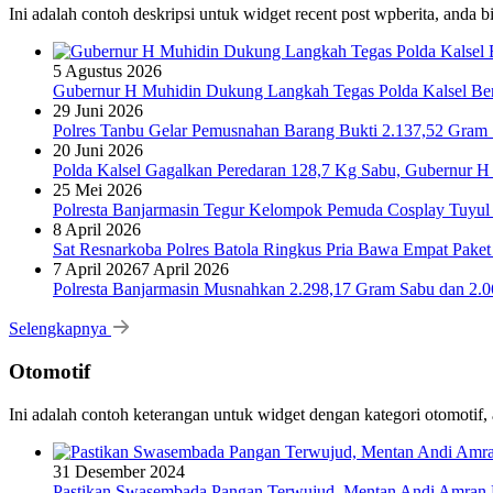
Ini adalah contoh deskripsi untuk widget recent post wpberita, anda 
5 Agustus 2026
Gubernur H Muhidin Dukung Langkah Tegas Polda Kalsel Bera
29 Juni 2026
Polres Tanbu Gelar Pemusnahan Barang Bukti 2.137,52 Gram Sa
20 Juni 2026
Polda Kalsel Gagalkan Peredaran 128,7 Kg Sabu, Gubernur H 
25 Mei 2026
Polresta Banjarmasin Tegur Kelompok Pemuda Cosplay Tuyul 
8 April 2026
Sat Resnarkoba Polres Batola Ringkus Pria Bawa Empat Pake
7 April 2026
7 April 2026
Polresta Banjarmasin Musnahkan 2.298,17 Gram Sabu dan 2.064
Selengkapnya
Otomotif
Ini adalah contoh keterangan untuk widget dengan kategori otomoti
31 Desember 2024
Pastikan Swasembada Pangan Terwujud, Mentan Andi Amran B