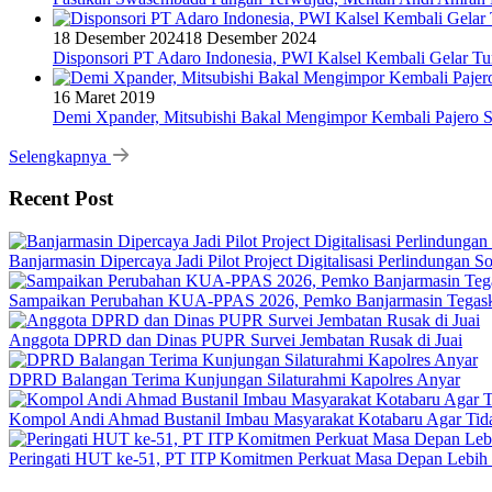
18 Desember 2024
18 Desember 2024
Disponsori PT Adaro Indonesia, PWI Kalsel Kembali Gelar Tu
16 Maret 2019
Demi Xpander, Mitsubishi Bakal Mengimpor Kembali Pajero S
Selengkapnya
Recent Post
Banjarmasin Dipercaya Jadi Pilot Project Digitalisasi Perlindungan S
Sampaikan Perubahan KUA-PPAS 2026, Pemko Banjarmasin Tegask
Anggota DPRD dan Dinas PUPR Survei Jembatan Rusak di Juai
DPRD Balangan Terima Kunjungan Silaturahmi Kapolres Anyar
Kompol Andi Ahmad Bustanil Imbau Masyarakat Kotabaru Agar Ti
Peringati HUT ke-51, PT ITP Komitmen Perkuat Masa Depan Lebih