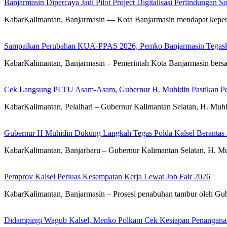
Banjarmasin Dipercaya Jadi Pilot Project Digitalisasi Perlindungan S
KabarKalimantan, Banjarmasin — Kota Banjarmasin mendapat kepercay
Sampaikan Perubahan KUA-PPAS 2026, Pemko Banjarmasin Tegask
KabarKalimantan, Banjarmasin – Pemerintah Kota Banjarmasin ber
Cek Langsung PLTU Asam-Asam, Gubernur H. Muhidin Pastikan Perb
KabarKalimantan, Pelaihari – Gubernur Kalimantan Selatan, H. Mu
Gubernur H Muhidin Dukung Langkah Tegas Polda Kalsel Berantas 
KabarKalimantan, Banjarbaru – Gubernur Kalimantan Selatan, H. Mu
Pemprov Kalsel Perluas Kesempatan Kerja Lewat Job Fair 2026
KabarKalimantan, Banjarmasin – Prosesi penabuhan tambur oleh Gub
Didampingi Wagub Kalsel, Menko Polkam Cek Kesiapan Penangana