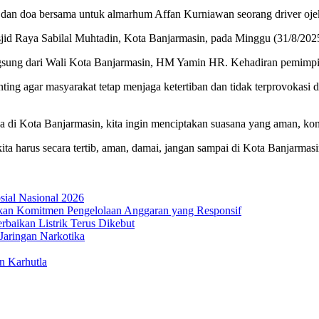
dan doa bersama untuk almarhum Affan Kurniawan seorang driver ojek o
sjid Raya Sabilal Muhtadin, Kota Banjarmasin, pada Minggu (31/8/202
ngsung dari Wali Kota Banjarmasin, HM Yamin HR. Kehadiran pemimpin
 agar masyarakat tetap menjaga ketertiban dan tidak terprovokasi di
 di Kota Banjarmasin, kita ingin menciptakan suasana yang aman, kondu
a harus secara tertib, aman, damai, jangan sampai di Kota Banjarmasin
osial Nasional 2026
an Komitmen Pengelolaan Anggaran yang Responsif
aikan Listrik Terus Dikebut
Jaringan Narkotika
n Karhutla