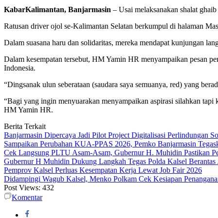
KabarKalimantan, Banjarmasin
– Usai melaksanakan shalat ghaib 
Ratusan driver ojol se-Kalimantan Selatan berkumpul di halaman Ma
Dalam suasana haru dan solidaritas, mereka mendapat kunjungan la
Dalam kesempatan tersebut, HM Yamin HR menyampaikan pesan penting
Indonesia.
“Dingsanak ulun seberataan (saudara saya semuanya, red) yang berada
“Bagi yang ingin menyuarakan menyampaikan aspirasi silahkan tapi kit
HM Yamin HR.
Berita Terkait
Banjarmasin Dipercaya Jadi Pilot Project Digitalisasi Perlindungan S
Sampaikan Perubahan KUA-PPAS 2026, Pemko Banjarmasin Tegask
Cek Langsung PLTU Asam-Asam, Gubernur H. Muhidin Pastikan Perb
Gubernur H Muhidin Dukung Langkah Tegas Polda Kalsel Berantas 
Pemprov Kalsel Perluas Kesempatan Kerja Lewat Job Fair 2026
Didampingi Wagub Kalsel, Menko Polkam Cek Kesiapan Penangana
Post Views:
432
Komentar