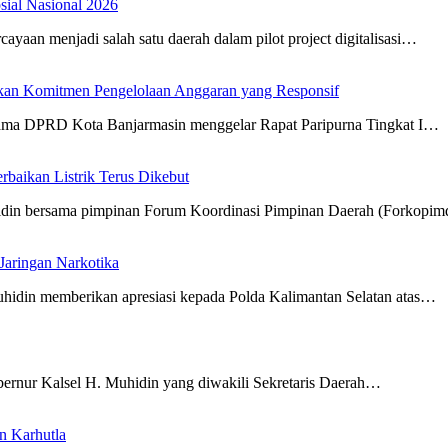
osial Nasional 2026
aan menjadi salah satu daerah dalam pilot project digitalisasi…
an Komitmen Pengelolaan Anggaran yang Responsif
sama DPRD Kota Banjarmasin menggelar Rapat Paripurna Tingkat I…
aikan Listrik Terus Dikebut
hidin bersama pimpinan Forum Koordinasi Pimpinan Daerah (Forkopi
Jaringan Narkotika
hidin memberikan apresiasi kepada Polda Kalimantan Selatan atas…
ernur Kalsel H. Muhidin yang diwakili Sekretaris Daerah…
n Karhutla