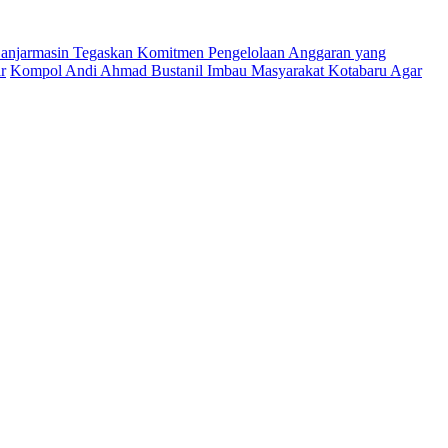
njarmasin Tegaskan Komitmen Pengelolaan Anggaran yang
r
Kompol Andi Ahmad Bustanil Imbau Masyarakat Kotabaru Agar