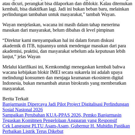
atau dicuri, perangkat bisa dilaporkan dan diblokir. Kalau ditemukan
kembali, bisa diaktifkan lagi. Jadi ini bukan beban baru, melainkan
perlindungan tambahan untuk masyarakat,” tambah Wayan.
Wayan menjelaskan, wacana ini masih dalam tahap menerima
masukan dari masyarakat, belum dibahas di level pimpinan
“Direktur kami menyampaikan hal ini dalam forum diskusi
akademik di ITB, tujuannya untuk mendengar masukan dari para
akademisi, praktisi, dan masyarakat sebelum ada keputusan lebih
lanjut,” jelas Wayan
Melalui klarifikasi ini, Kemkomdigi menegaskan kembali bahwa
wacana kebijakan blokir IMEI secara sukarela ini adalah upaya
melindungi konsumen dan menjaga keamanan ekosistem digital
Indonesia, bukan menambah aturan birokratis yang memberatkan
masyarakat.
Berita Terkait
Banjarmasin Dipercaya Jadi Pilot Project Digitalisasi Perlindungan
Sosial Nasional 2026
Sampaikan Perubahan KUA-PPAS 2026, Pemko Banjarmasin
Tegaskan Komitmen Pengelolaan Anggaran yang Responsif
Cek Langsung PLTU Asam-Asam, Gubernur H. Muhidin Pastikan
Perbaikan Listrik Terus Dikebut