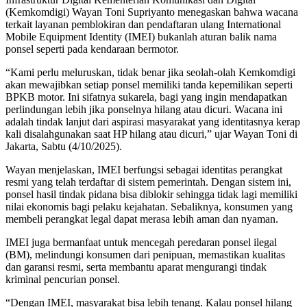
(Kemkomdigi) Wayan Toni Supriyanto menegaskan bahwa wacana
terkait layanan pemblokiran dan pendaftaran ulang International
Mobile Equipment Identity (IMEI) bukanlah aturan balik nama
ponsel seperti pada kendaraan bermotor.
“Kami perlu meluruskan, tidak benar jika seolah-olah Kemkomdigi
akan mewajibkan setiap ponsel memiliki tanda kepemilikan seperti
BPKB motor. Ini sifatnya sukarela, bagi yang ingin mendapatkan
perlindungan lebih jika ponselnya hilang atau dicuri. Wacana ini
adalah tindak lanjut dari aspirasi masyarakat yang identitasnya kerap
kali disalahgunakan saat HP hilang atau dicuri,” ujar Wayan Toni di
Jakarta, Sabtu (4/10/2025).
Wayan menjelaskan, IMEI berfungsi sebagai identitas perangkat
resmi yang telah terdaftar di sistem pemerintah. Dengan sistem ini,
ponsel hasil tindak pidana bisa diblokir sehingga tidak lagi memiliki
nilai ekonomis bagi pelaku kejahatan. Sebaliknya, konsumen yang
membeli perangkat legal dapat merasa lebih aman dan nyaman.
IMEI juga bermanfaat untuk mencegah peredaran ponsel ilegal
(BM), melindungi konsumen dari penipuan, memastikan kualitas
dan garansi resmi, serta membantu aparat mengurangi tindak
kriminal pencurian ponsel.
“Dengan IMEI, masyarakat bisa lebih tenang. Kalau ponsel hilang