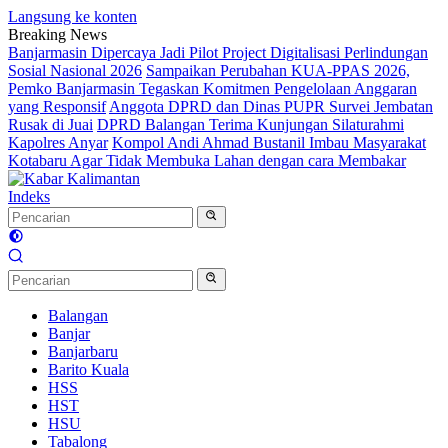
Langsung ke konten
Breaking News
Banjarmasin Dipercaya Jadi Pilot Project Digitalisasi Perlindungan
Sosial Nasional 2026
Sampaikan Perubahan KUA-PPAS 2026,
Pemko Banjarmasin Tegaskan Komitmen Pengelolaan Anggaran
yang Responsif
Anggota DPRD dan Dinas PUPR Survei Jembatan
Rusak di Juai
DPRD Balangan Terima Kunjungan Silaturahmi
Kapolres Anyar
Kompol Andi Ahmad Bustanil Imbau Masyarakat
Kotabaru Agar Tidak Membuka Lahan dengan cara Membakar
Indeks
Balangan
Banjar
Banjarbaru
Barito Kuala
HSS
HST
HSU
Tabalong