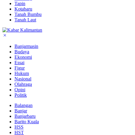
Tapin
Kotabaru
Tanah Bumbu
Tanah Laut
Banjarmasin
Budaya
Ekonomi
Essai
Figur
Hukum
Nasional
Olahraga
Opini
Politik
Balangan
Banjar
Banjarbaru
Barito Kuala
HSS
HST