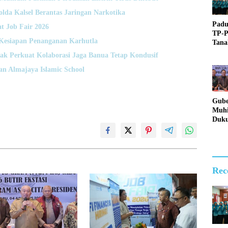
da Kalsel Berantas Jaringan Narkotika
Padu
t Job Fair 2026
TP-
Kesiapan Penanganan Karhutla
Tan
Raih
ak Perkuat Kolaborasi Jaga Banua Tetap Kondusif
Ting
n Almajaya Islamic School
Provi
Gube
Muhi
Duk
Lang
Pold
Bera
Jari
Nark
Rec