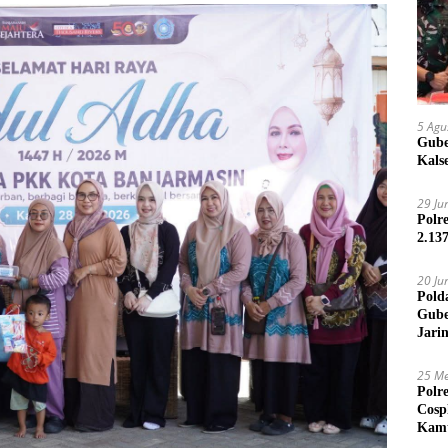
5 Agu
Gube
Kals
29 Ju
Polr
2.13
20 Ju
Pold
Gube
Jari
25 Me
Polr
Cosp
Kam