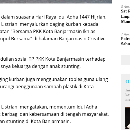
8 Apr
Sat 
 dalam suasana Hari Raya Idul Adha 1447 Hijriah,
Empa
Mand
i Listriani menyalurkan daging kurban kepada
iatan “Bersama PKK Kota Banjarmasin Ikhlas
7 Apr
mpul Bersama” di halaman Banjarmasin Creative
Polr
Sabu
dulian sosial TP PKK Kota Banjarmasin terhadap
nya keluarga dengan anak stunting.
ing kurban juga menggunakan toples guna ulang
O
urangi penggunaan sampah plastik di Kota
In
ka
me
i Listriani mengatakan, momentum Idul Adha
berbagi dan kebersamaan di tengah masyarakat,
 stunting di Kota Banjarmasin.