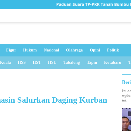
Paduan Suara TP-PKK Tanah Bumbu Raih Juara II Tingkat P
Figur
Hukum
Nasional
Olahraga
Opini
Politik
 Kuala
HSS
HST
HSU
Tabalong
Tapin
Kotabaru
T
Ber
Ini a
wpber
asin Salurkan Daging Kurban
ini.