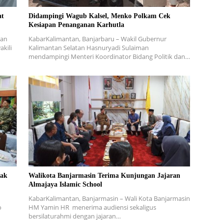
at
Didampingi Wagub Kalsel, Menko Polkam Cek
Kesiapan Penanganan Karhutla
han
KabarKalimantan, Banjarbaru – Wakil Gubernur
kili
Kalimantan Selatan Hasnuryadi Sulaiman
mendampingi Menteri Koordinator Bidang Politik dan…
jak
Walikota Banjarmasin Terima Kunjungan Jajaran
Almajaya Islamic School
KabarKalimantan, Banjarmasin – Wali Kota Banjarmasin
o
HM Yamin HR menerima audiensi sekaligus
bersilaturahmi dengan jajaran…