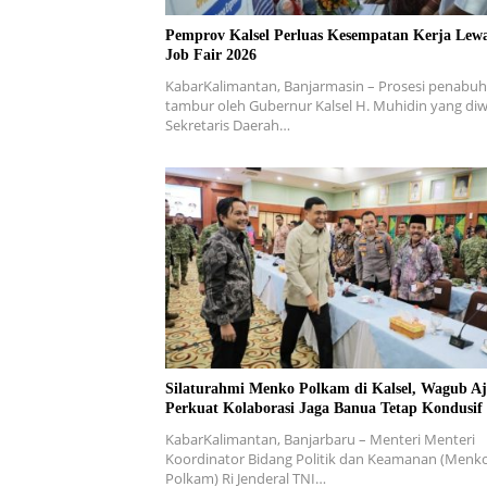
Pemprov Kalsel Perluas Kesempatan Kerja Lew
Job Fair 2026
KabarKalimantan, Banjarmasin – Prosesi penabu
tambur oleh Gubernur Kalsel H. Muhidin yang diwa
Sekretaris Daerah…
Silaturahmi Menko Polkam di Kalsel, Wagub A
Perkuat Kolaborasi Jaga Banua Tetap Kondusif
KabarKalimantan, Banjarbaru – Menteri Menteri
Koordinator Bidang Politik dan Keamanan (Menk
Polkam) Ri Jenderal TNI…