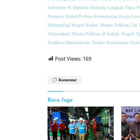
Gubernur H Muhidin Dukung Langkah Tegas Pol
Pemprov Kalsel Perluas Kesempatan Kerja Lewa
Didampingi Wagub Kalsel, Menko Polkam Cek 
Silaturahmi Menko Polkam di Kalsel, Wagub Aj
Walikota Banjarmasin Terima Kunjungan Jajara
Post Views:
169
Komentar
Baca Juga