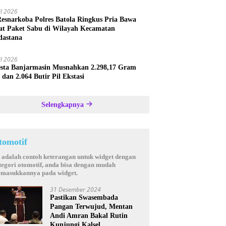
il 2026
Resnarkoba Polres Batola Ringkus Pria Bawa
t Paket Sabu di Wilayah Kecamatan
astana
il 2026
esta Banjarmasin Musnahkan 2.298,17 Gram
 dan 2.064 Butir Pil Ekstasi
Selengkapnya
tomotif
i adalah contoh keterangan untuk widget dengan
tegori otomotif, anda bisa dengan mudah
masukkannya pada widget.
31 Desember 2024
Pastikan Swasembada
Pangan Terwujud, Mentan
Andi Amran Bakal Rutin
Kunjungi Kalsel