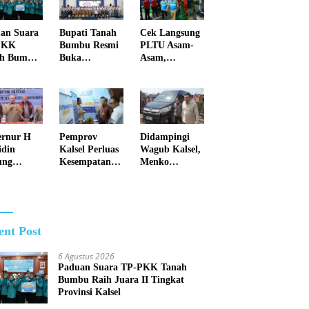
an Suara
Bupati Tanah
Cek Langsung
PKK
Bumbu Resmi
PLTU Asam-
ah Bumbu
Buka
Asam,
 Juara II
Pemusatan
Gubernur H.
kat
Pendidikan
Muhidin
nsi Kalsel
dan Pelatihan
Pastikan
Calon
Perbaikan
Paskibraka
Listrik Terus
2026
Dikebut
rnur H
Pemprov
Didampingi
din
Kalsel Perluas
Wagub Kalsel,
ung
Kesempatan
Menko
kah Tegas
Kerja Lewat
Polkam Cek
a Kalsel
Job Fair 2026
Kesiapan
ntas
Penanganan
ngan
Karhutla
otika
ent Post
6 Agustus 2026
Paduan Suara TP-PKK Tanah
Bumbu Raih Juara II Tingkat
Provinsi Kalsel