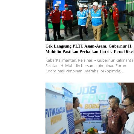
Cek Langsung PLTU Asam-Asam, Gubernur H.
Muhidin Pastikan Perbaikan Listrik Terus Dike
KabarKalimantan, Pelaihari – Gubernur Kalimanta
Selatan, H. Muhidin bersama pimpinan Forum
Koordinasi Pimpinan Daerah (Forkopimda)…