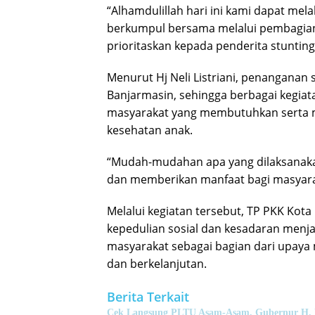
“Alhamdulillah hari ini kami dapat me
berkumpul bersama melalui pembagian 
prioritaskan kepada penderita stunting
Menurut Hj Neli Listriani, penanganan 
Banjarmasin, sehingga berbagai kegia
masyarakat yang membutuhkan serta 
kesehatan anak.
“Mudah-mudahan apa yang dilaksanaka
dan memberikan manfaat bagi masyara
Melalui kegiatan tersebut, TP PKK Kot
kepedulian sosial dan kesadaran menj
masyarakat sebagai bagian dari upaya
dan berkelanjutan.
Berita Terkait
Cek Langsung PLTU Asam-Asam, Gubernur H. Mu