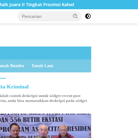
rovinsi Kalsel
Bupati Tanah Bumbu Resmi Buka Pemusata
anah Bumbu
Tanah Laut
ita Kriminal
dalah contoh deskripsi untuk widget recent post
ita, anda bisa memasukkan deskripsi pada widget