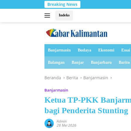
Langsung
Breaking News
ke
konten
Indeks
Banjarmasin
Budaya
Ekonomi
Essai
Balangan
Banjar
Banjarbaru
Barito
Beranda
Berita
Banjarmasin
Banjarmasin
Ketua TP-PKK Banjarm
bagi Penderita Stunting
Admin
28 Mei 2026