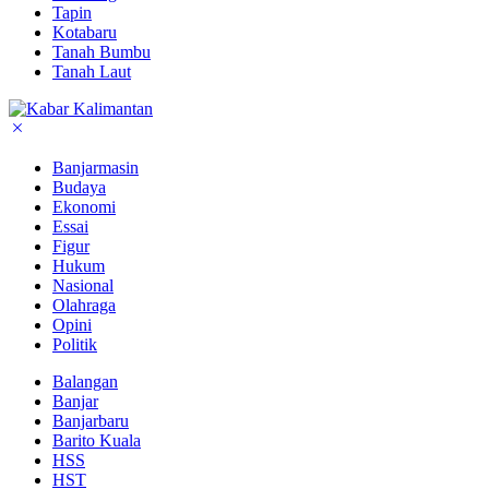
Tapin
Kotabaru
Tanah Bumbu
Tanah Laut
Banjarmasin
Budaya
Ekonomi
Essai
Figur
Hukum
Nasional
Olahraga
Opini
Politik
Balangan
Banjar
Banjarbaru
Barito Kuala
HSS
HST