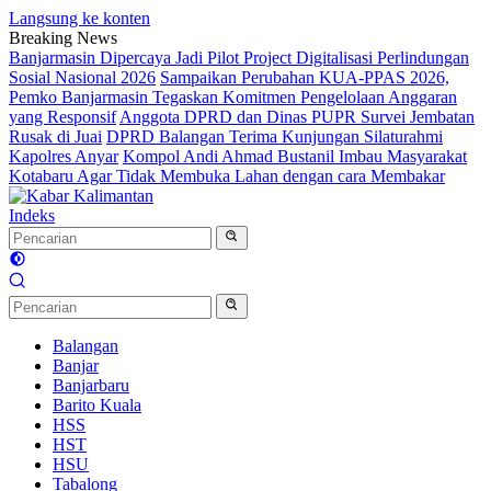
Langsung ke konten
Breaking News
Banjarmasin Dipercaya Jadi Pilot Project Digitalisasi Perlindungan
Sosial Nasional 2026
Sampaikan Perubahan KUA-PPAS 2026,
Pemko Banjarmasin Tegaskan Komitmen Pengelolaan Anggaran
yang Responsif
Anggota DPRD dan Dinas PUPR Survei Jembatan
Rusak di Juai
DPRD Balangan Terima Kunjungan Silaturahmi
Kapolres Anyar
Kompol Andi Ahmad Bustanil Imbau Masyarakat
Kotabaru Agar Tidak Membuka Lahan dengan cara Membakar
Indeks
Balangan
Banjar
Banjarbaru
Barito Kuala
HSS
HST
HSU
Tabalong