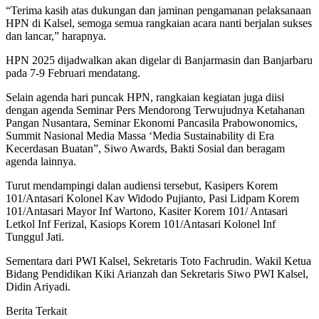
“Terima kasih atas dukungan dan jaminan pengamanan pelaksanaan
HPN di Kalsel, semoga semua rangkaian acara nanti berjalan sukses
dan lancar,” harapnya.
HPN 2025 dijadwalkan akan digelar di Banjarmasin dan Banjarbaru
pada 7-9 Februari mendatang.
Selain agenda hari puncak HPN, rangkaian kegiatan juga diisi
dengan agenda Seminar Pers Mendorong Terwujudnya Ketahanan
Pangan Nusantara, Seminar Ekonomi Pancasila Prabowonomics,
Summit Nasional Media Massa ‘Media Sustainability di Era
Kecerdasan Buatan”, Siwo Awards, Bakti Sosial dan beragam
agenda lainnya.
Turut mendampingi dalan audiensi tersebut, Kasipers Korem
101/Antasari Kolonel Kav Widodo Pujianto, Pasi Lidpam Korem
101/Antasari Mayor Inf Wartono, Kasiter Korem 101/ Antasari
Letkol Inf Ferizal, Kasiops Korem 101/Antasari Kolonel Inf
Tunggul Jati.
Sementara dari PWI Kalsel, Sekretaris Toto Fachrudin. Wakil Ketua
Bidang Pendidikan Kiki Arianzah dan Sekretaris Siwo PWI Kalsel,
Didin Ariyadi.
Berita Terkait