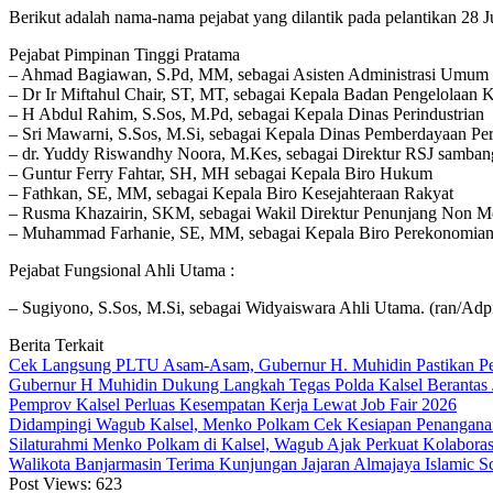
Berikut adalah nama-nama pejabat yang dilantik pada pelantikan 28 J
Pejabat Pimpinan Tinggi Pratama
– Ahmad Bagiawan, S.Pd, MM, sebagai Asisten Administrasi Umum S
– Dr Ir Miftahul Chair, ST, MT, sebagai Kepala Badan Pengelolaan
– H Abdul Rahim, S.Sos, M.Pd, sebagai Kepala Dinas Perindustrian
– Sri Mawarni, S.Sos, M.Si, sebagai Kepala Dinas Pemberdayaan P
– dr. Yuddy Riswandhy Noora, M.Kes, sebagai Direktur RSJ samban
– Guntur Ferry Fahtar, SH, MH sebagai Kepala Biro Hukum
– Fathkan, SE, MM, sebagai Kepala Biro Kesejahteraan Rakyat
– Rusma Khazairin, SKM, sebagai Wakil Direktur Penunjang Non 
– Muhammad Farhanie, SE, MM, sebagai Kepala Biro Perekonomian
Pejabat Fungsional Ahli Utama :
– Sugiyono, S.Sos, M.Si, sebagai Widyaiswara Ahli Utama. (ran/Adp
Berita Terkait
Cek Langsung PLTU Asam-Asam, Gubernur H. Muhidin Pastikan Perb
Gubernur H Muhidin Dukung Langkah Tegas Polda Kalsel Berantas 
Pemprov Kalsel Perluas Kesempatan Kerja Lewat Job Fair 2026
Didampingi Wagub Kalsel, Menko Polkam Cek Kesiapan Penangana
Silaturahmi Menko Polkam di Kalsel, Wagub Ajak Perkuat Kolaboras
Walikota Banjarmasin Terima Kunjungan Jajaran Almajaya Islamic S
Post Views:
623