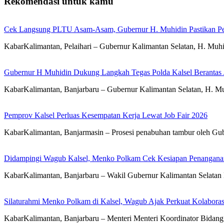
Rekomendasi untuk kamu
Cek Langsung PLTU Asam-Asam, Gubernur H. Muhidin Pastikan Perb
KabarKalimantan, Pelaihari – Gubernur Kalimantan Selatan, H. Mu
Gubernur H Muhidin Dukung Langkah Tegas Polda Kalsel Berantas 
KabarKalimantan, Banjarbaru – Gubernur Kalimantan Selatan, H. Mu
Pemprov Kalsel Perluas Kesempatan Kerja Lewat Job Fair 2026
KabarKalimantan, Banjarmasin – Prosesi penabuhan tambur oleh Gub
Didampingi Wagub Kalsel, Menko Polkam Cek Kesiapan Penangana
KabarKalimantan, Banjarbaru – Wakil Gubernur Kalimantan Selatan
Silaturahmi Menko Polkam di Kalsel, Wagub Ajak Perkuat Kolaboras
KabarKalimantan, Banjarbaru – Menteri Menteri Koordinator Bidan