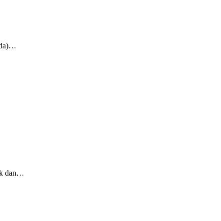
mda)…
tik dan…