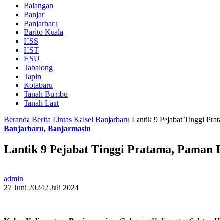
Balangan
Banjar
Banjarbaru
Barito Kuala
HSS
HST
HSU
Tabalong
Tapin
Kotabaru
Tanah Bumbu
Tanah Laut
Beranda
Berita
Lintas Kalsel
Banjarbaru
Lantik 9 Pejabat Tinggi Pra
Banjarbaru
,
Banjarmasin
Lantik 9 Pejabat Tinggi Pratama, Paman B
admin
27 Juni 2024
2 Juli 2024