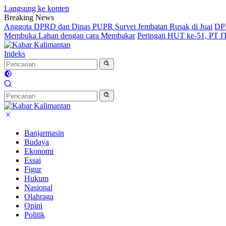
Langsung ke konten
Breaking News
Anggota DPRD dan Dinas PUPR Survei Jembatan Rusak di Juai
DPR
Membuka Lahan dengan cara Membakar
Peringati HUT ke-51, PT 
Indeks
Banjarmasin
Budaya
Ekonomi
Essai
Figur
Hukum
Nasional
Olahraga
Opini
Politik