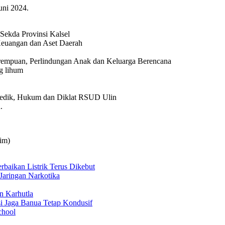
uni 2024.
ekda Provinsi Kalsel
 Keuangan dan Aset Daerah
erempuan, Perlindungan Anak dan Keluarga Berencana
g lihum
Medik, Hukum dan Diklat RSUD Ulin
.
im)
aikan Listrik Terus Dikebut
Jaringan Narkotika
n Karhutla
i Jaga Banua Tetap Kondusif
chool