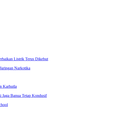
aikan Listrik Terus Dikebut
Jaringan Narkotika
n Karhutla
i Jaga Banua Tetap Kondusif
chool