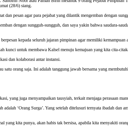
 Sahbirin Noor atau Paman Birin melantik 9 orang Pejabat Pimpinan T
umat (28/6) siang.
t dan pesan agar para pejabat yang dilantik mengemban dengan sung
mban dengan sungguh-sungguh, dan saya yakin bahwa saudara-saudara y
 berpesan kepada seluruh jajaran pimpinan agar memiliki kemampuan ada
alah kunci untuk membawa Kalsel menuju kemajuan yang kita cita-citak
asi dan kolaborasi antar instansi.
 atau satu orang saja. Ini adalah tanggung jawab bersama yang membutu
kasi, yang juga menyampaikan tausyiah, terkait menjaga perasaan manu
h adalah ‘Orang Surga’. Yang setelah ditelusuri ternyata ibadah dan am
l yang kita punya, akan habis tak bersisa, apabila kita menyakiti orang