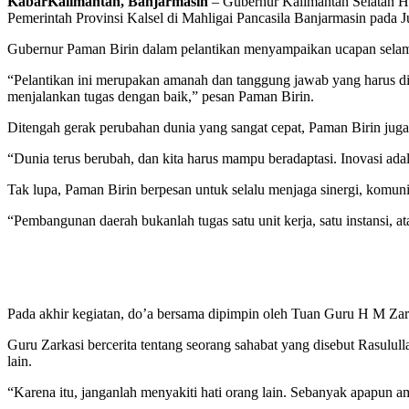
KabarKalimantan, Banjarmasin
– Gubernur Kalimantan Selatan H.
Pemerintah Provinsi Kalsel di Mahligai Pancasila Banjarmasin pada J
Gubernur Paman Birin dalam pelantikan menyampaikan ucapan selama
“Pelantikan ini merupakan amanah dan tanggung jawab yang harus die
menjalankan tugas dengan baik,” pesan Paman Birin.
Ditengah gerak perubahan dunia yang sangat cepat, Paman Birin juga
“Dunia terus berubah, dan kita harus mampu beradaptasi. Inovasi ad
Tak lupa, Paman Birin berpesan untuk selalu menjaga sinergi, komunik
“Pembangunan daerah bukanlah tugas satu unit kerja, satu instansi,
Pada akhir kegiatan, do’a bersama dipimpin oleh Tuan Guru H M Zar
Guru Zarkasi bercerita tentang seorang sahabat yang disebut Rasululla
lain.
“Karena itu, janganlah menyakiti hati orang lain. Sebanyak apapun ama