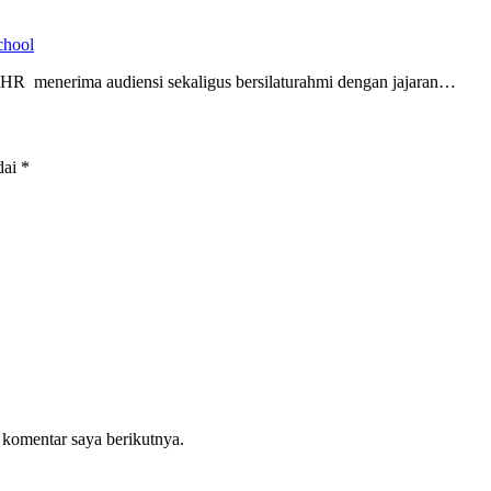
chool
R menerima audiensi sekaligus bersilaturahmi dengan jajaran…
dai
*
 komentar saya berikutnya.