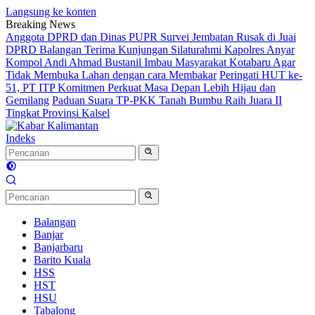
Langsung ke konten
Breaking News
Anggota DPRD dan Dinas PUPR Survei Jembatan Rusak di Juai
DPRD Balangan Terima Kunjungan Silaturahmi Kapolres Anyar
Kompol Andi Ahmad Bustanil Imbau Masyarakat Kotabaru Agar
Tidak Membuka Lahan dengan cara Membakar
Peringati HUT ke-
51, PT ITP Komitmen Perkuat Masa Depan Lebih Hijau dan
Gemilang
Paduan Suara TP-PKK Tanah Bumbu Raih Juara II
Tingkat Provinsi Kalsel
Indeks
Balangan
Banjar
Banjarbaru
Barito Kuala
HSS
HST
HSU
Tabalong