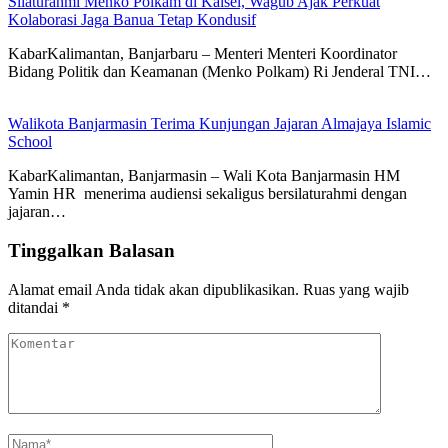
Silaturahmi Menko Polkam di Kalsel, Wagub Ajak Perkuat
Kolaborasi Jaga Banua Tetap Kondusif
KabarKalimantan, Banjarbaru – Menteri Menteri Koordinator
Bidang Politik dan Keamanan (Menko Polkam) Ri Jenderal TNI…
Walikota Banjarmasin Terima Kunjungan Jajaran Almajaya Islamic
School
KabarKalimantan, Banjarmasin – Wali Kota Banjarmasin HM
Yamin HR menerima audiensi sekaligus bersilaturahmi dengan
jajaran…
Tinggalkan Balasan
Alamat email Anda tidak akan dipublikasikan.
Ruas yang wajib
ditandai
*