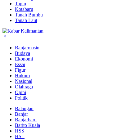
Tapin
Kotabaru
Tanah Bumbu
Tanah Laut
Banjarmasin
Budaya
Ekonomi
Essai
Figur
Hukum
Nasional
Olahraga
Opini
Politik
Balangan
Banjar
Banjarbaru
Barito Kuala
HSS
HST