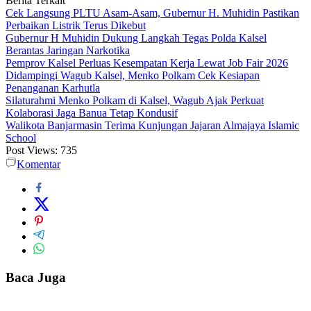
Berita Terkait
Cek Langsung PLTU Asam-Asam, Gubernur H. Muhidin Pastikan
Perbaikan Listrik Terus Dikebut
Gubernur H Muhidin Dukung Langkah Tegas Polda Kalsel
Berantas Jaringan Narkotika
Pemprov Kalsel Perluas Kesempatan Kerja Lewat Job Fair 2026
Didampingi Wagub Kalsel, Menko Polkam Cek Kesiapan
Penanganan Karhutla
Silaturahmi Menko Polkam di Kalsel, Wagub Ajak Perkuat
Kolaborasi Jaga Banua Tetap Kondusif
Walikota Banjarmasin Terima Kunjungan Jajaran Almajaya Islamic
School
Post Views:
735
Komentar
Baca Juga