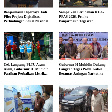
Banjarmasin Dipercaya Jadi
Sampaikan Perubahan KUA-
Pilot Project Digitalisasi
PPAS 2026, Pemko
Perlindungan Sosial Nasional
Banjarmasin Tegaskan
2026
Komitmen Pengelolaan
Anggaran yang Responsif
Cek Langsung PLTU Asam-
Gubernur H Muhidin Dukung
Asam, Gubernur H. Muhidin
Langkah Tegas Polda Kalsel
Pastikan Perbaikan Listrik
Berantas Jaringan Narkotika
Terus Dikebut