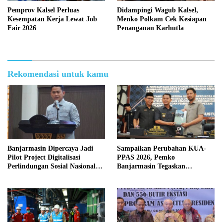
Pemprov Kalsel Perluas
Didampingi Wagub Kalsel,
Kesempatan Kerja Lewat Job
Menko Polkam Cek Kesiapan
Fair 2026
Penanganan Karhutla
Rekomendasi untuk kamu
Banjarmasin Dipercaya Jadi
Sampaikan Perubahan KUA-
Pilot Project Digitalisasi
PPAS 2026, Pemko
Perlindungan Sosial Nasional
Banjarmasin Tegaskan
2026
Komitmen Pengelolaan
Anggaran yang Responsif