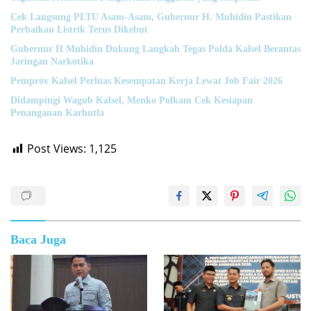
Cek Langsung PLTU Asam-Asam, Gubernur H. Muhidin Pastikan
Perbaikan Listrik Terus Dikebut
Gubernur H Muhidin Dukung Langkah Tegas Polda Kalsel Berantas
Jaringan Narkotika
Pemprov Kalsel Perluas Kesempatan Kerja Lewat Job Fair 2026
Didampingi Wagub Kalsel, Menko Polkam Cek Kesiapan
Penanganan Karhutla
Post Views:
1,125
Baca Juga