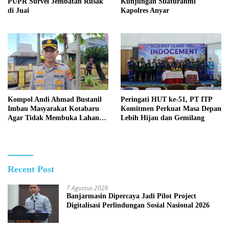
PUPR Survei Jembatan Rusak
Kunjungan Silaturahmi
di Juai
Kapolres Anyar
Kompol Andi Ahmad Bustanil
Peringati HUT ke-51, PT ITP
Imbau Masyarakat Kotabaru
Komitmen Perkuat Masa Depan
Agar Tidak Membuka Lahan
Lebih Hijau dan Gemilang
dengan cara Membakar
Recent Post
7 Agustus 2026
Banjarmasin Dipercaya Jadi Pilot Project
Digitalisasi Perlindungan Sosial Nasional 2026