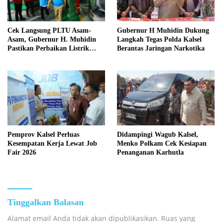
Cek Langsung PLTU Asam-
Gubernur H Muhidin Dukung
Asam, Gubernur H. Muhidin
Langkah Tegas Polda Kalsel
Pastikan Perbaikan Listrik
Berantas Jaringan Narkotika
Terus Dikebut
Pemprov Kalsel Perluas
Didampingi Wagub Kalsel,
Kesempatan Kerja Lewat Job
Menko Polkam Cek Kesiapan
Fair 2026
Penanganan Karhutla
Tinggalkan Balasan
Alamat email Anda tidak akan dipublikasikan.
Ruas yang