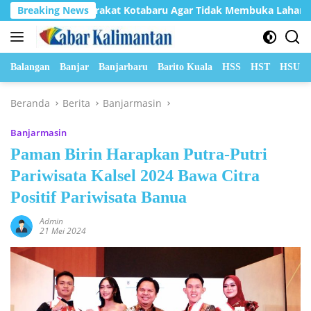
Langsung
u Masyarakat Kotabaru Agar Tidak Membuka Lahan dengan car
Breaking News
ke
konten
Balangan
Banjar
Banjarbaru
Barito Kuala
HSS
HST
HSU
Beranda
Berita
Banjarmasin
Banjarmasin
Paman Birin Harapkan Putra-Putri
Pariwisata Kalsel 2024 Bawa Citra
Positif Pariwisata Banua
Admin
21 Mei 2024