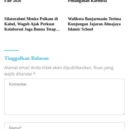
Fair 2026
Penanganan Karhutla
Silaturahmi Menko Polkam di
Walikota Banjarmasin Terima
Kalsel, Wagub Ajak Perkuat
Kunjungan Jajaran Almajaya
Kolaborasi Jaga Banua Tetap
Islamic School
Kondusif
Tinggalkan Balasan
Alamat email Anda tidak akan dipublikasikan.
Ruas yang
wajib ditandai
*