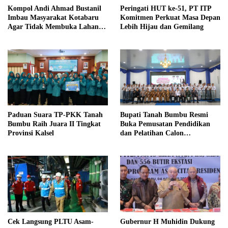
Kompol Andi Ahmad Bustanil
Peringati HUT ke-51, PT ITP
Imbau Masyarakat Kotabaru
Komitmen Perkuat Masa Depan
Agar Tidak Membuka Lahan
Lebih Hijau dan Gemilang
dengan cara Membakar
Paduan Suara TP-PKK Tanah
Bupati Tanah Bumbu Resmi
Bumbu Raih Juara II Tingkat
Buka Pemusatan Pendidikan
Provinsi Kalsel
dan Pelatihan Calon
Paskibraka 2026
Cek Langsung PLTU Asam-
Gubernur H Muhidin Dukung