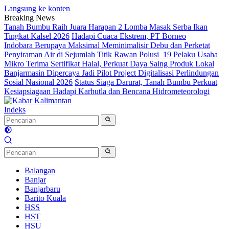
Langsung ke konten
Breaking News
Tanah Bumbu Raih Juara Harapan 2 Lomba Masak Serba Ikan
Tingkat Kalsel 2026
Hadapi Cuaca Ekstrem, PT Borneo
Indobara Berupaya Maksimal Meminimalisir Debu dan Perketat
Penyiraman Air di Sejumlah Titik Rawan Polusi
19 Pelaku Usaha
Mikro Terima Sertifikat Halal, Perkuat Daya Saing Produk Lokal
Banjarmasin Dipercaya Jadi Pilot Project Digitalisasi Perlindungan
Sosial Nasional 2026
Status Siaga Darurat, Tanah Bumbu Perkuat
Kesiapsiagaan Hadapi Karhutla dan Bencana Hidrometeorologi
Indeks
Balangan
Banjar
Banjarbaru
Barito Kuala
HSS
HST
HSU