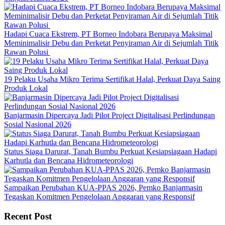
Hadapi Cuaca Ekstrem, PT Borneo Indobara Berupaya Maksimal
Meminimalisir Debu dan Perketat Penyiraman Air di Sejumlah Titik
Rawan Polusi
19 Pelaku Usaha Mikro Terima Sertifikat Halal, Perkuat Daya Saing
Produk Lokal
Banjarmasin Dipercaya Jadi Pilot Project Digitalisasi Perlindungan
Sosial Nasional 2026
Status Siaga Darurat, Tanah Bumbu Perkuat Kesiapsiagaan Hadapi
Karhutla dan Bencana Hidrometeorologi
Sampaikan Perubahan KUA-PPAS 2026, Pemko Banjarmasin
Tegaskan Komitmen Pengelolaan Anggaran yang Responsif
Recent Post