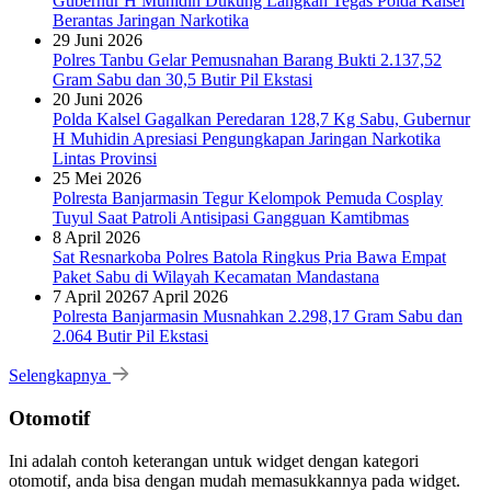
Gubernur H Muhidin Dukung Langkah Tegas Polda Kalsel
Berantas Jaringan Narkotika
29 Juni 2026
Polres Tanbu Gelar Pemusnahan Barang Bukti 2.137,52
Gram Sabu dan 30,5 Butir Pil Ekstasi
20 Juni 2026
Polda Kalsel Gagalkan Peredaran 128,7 Kg Sabu, Gubernur
H Muhidin Apresiasi Pengungkapan Jaringan Narkotika
Lintas Provinsi
25 Mei 2026
Polresta Banjarmasin Tegur Kelompok Pemuda Cosplay
Tuyul Saat Patroli Antisipasi Gangguan Kamtibmas
8 April 2026
Sat Resnarkoba Polres Batola Ringkus Pria Bawa Empat
Paket Sabu di Wilayah Kecamatan Mandastana
7 April 2026
7 April 2026
Polresta Banjarmasin Musnahkan 2.298,17 Gram Sabu dan
2.064 Butir Pil Ekstasi
Selengkapnya
Otomotif
Ini adalah contoh keterangan untuk widget dengan kategori
otomotif, anda bisa dengan mudah memasukkannya pada widget.