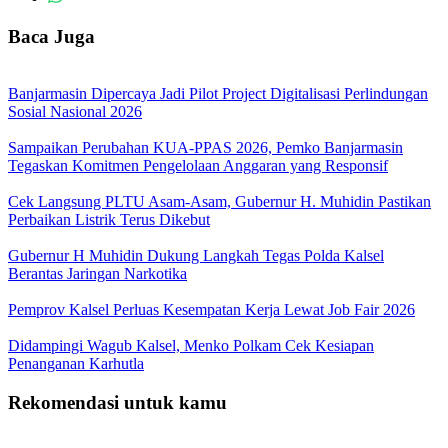
Baca Juga
Banjarmasin Dipercaya Jadi Pilot Project Digitalisasi Perlindungan
Sosial Nasional 2026
Sampaikan Perubahan KUA-PPAS 2026, Pemko Banjarmasin
Tegaskan Komitmen Pengelolaan Anggaran yang Responsif
Cek Langsung PLTU Asam-Asam, Gubernur H. Muhidin Pastikan
Perbaikan Listrik Terus Dikebut
Gubernur H Muhidin Dukung Langkah Tegas Polda Kalsel
Berantas Jaringan Narkotika
Pemprov Kalsel Perluas Kesempatan Kerja Lewat Job Fair 2026
Didampingi Wagub Kalsel, Menko Polkam Cek Kesiapan
Penanganan Karhutla
Rekomendasi untuk kamu