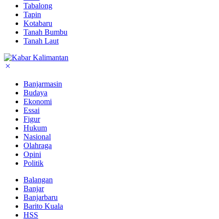
Tabalong
Tapin
Kotabaru
Tanah Bumbu
Tanah Laut
Banjarmasin
Budaya
Ekonomi
Essai
Figur
Hukum
Nasional
Olahraga
Opini
Politik
Balangan
Banjar
Banjarbaru
Barito Kuala
HSS