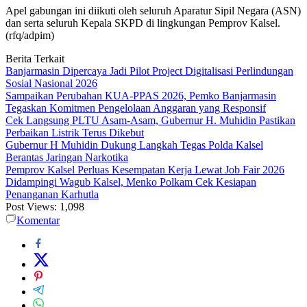
Apel gabungan ini diikuti oleh seluruh Aparatur Sipil Negara (ASN)
dan serta seluruh Kepala SKPD di lingkungan Pemprov Kalsel.
(rfq/adpim)
Berita Terkait
Banjarmasin Dipercaya Jadi Pilot Project Digitalisasi Perlindungan
Sosial Nasional 2026
Sampaikan Perubahan KUA-PPAS 2026, Pemko Banjarmasin
Tegaskan Komitmen Pengelolaan Anggaran yang Responsif
Cek Langsung PLTU Asam-Asam, Gubernur H. Muhidin Pastikan
Perbaikan Listrik Terus Dikebut
Gubernur H Muhidin Dukung Langkah Tegas Polda Kalsel
Berantas Jaringan Narkotika
Pemprov Kalsel Perluas Kesempatan Kerja Lewat Job Fair 2026
Didampingi Wagub Kalsel, Menko Polkam Cek Kesiapan
Penanganan Karhutla
Post Views:
1,098
Komentar