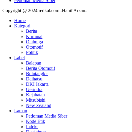
Pedoman Media Siber
Copyright @ 2024 redkal.com -Hanif Arkan-
Home
Kategori
Berita
Kriminal
Olahraga
Otomotif
Politik
Label
Balapan
Berita Otomotif
Bulutangkis
Daihatsu
DKI Jakarta
Gerindra
Kejahatan
Mitsubishi
New Zealand
Laman
Pedoman Media Siber
Kode Etik
Indeks
Disclaimer