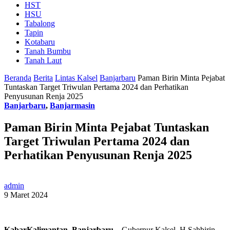
HST
HSU
Tabalong
Tapin
Kotabaru
Tanah Bumbu
Tanah Laut
Beranda
Berita
Lintas Kalsel
Banjarbaru
Paman Birin Minta Pejabat
Tuntaskan Target Triwulan Pertama 2024 dan Perhatikan
Penyusunan Renja 2025
Banjarbaru
,
Banjarmasin
Paman Birin Minta Pejabat Tuntaskan
Target Triwulan Pertama 2024 dan
Perhatikan Penyusunan Renja 2025
admin
9 Maret 2024
KabarKalimantan, Banjarbaru
– Gubernur Kalsel, H Sahbirin