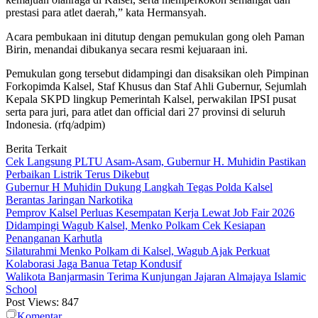
prestasi para atlet daerah,” kata Hermansyah.
Acara pembukaan ini ditutup dengan pemukulan gong oleh Paman
Birin, menandai dibukanya secara resmi kejuaraan ini.
Pemukulan gong tersebut didampingi dan disaksikan oleh Pimpinan
Forkopimda Kalsel, Staf Khusus dan Staf Ahli Gubernur, Sejumlah
Kepala SKPD lingkup Pemerintah Kalsel, perwakilan IPSI pusat
serta para juri, para atlet dan official dari 27 provinsi di seluruh
Indonesia. (rfq/adpim)
Berita Terkait
Cek Langsung PLTU Asam-Asam, Gubernur H. Muhidin Pastikan
Perbaikan Listrik Terus Dikebut
Gubernur H Muhidin Dukung Langkah Tegas Polda Kalsel
Berantas Jaringan Narkotika
Pemprov Kalsel Perluas Kesempatan Kerja Lewat Job Fair 2026
Didampingi Wagub Kalsel, Menko Polkam Cek Kesiapan
Penanganan Karhutla
Silaturahmi Menko Polkam di Kalsel, Wagub Ajak Perkuat
Kolaborasi Jaga Banua Tetap Kondusif
Walikota Banjarmasin Terima Kunjungan Jajaran Almajaya Islamic
School
Post Views:
847
Komentar