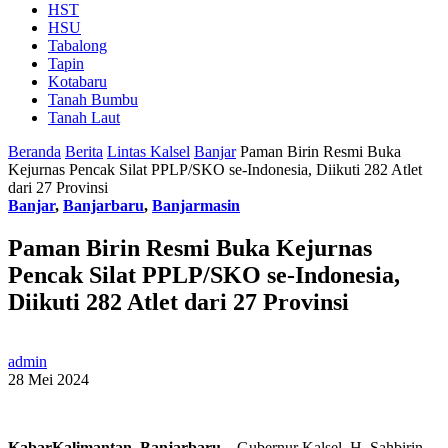
HST
HSU
Tabalong
Tapin
Kotabaru
Tanah Bumbu
Tanah Laut
Beranda
Berita
Lintas Kalsel
Banjar
Paman Birin Resmi Buka
Kejurnas Pencak Silat PPLP/SKO se-Indonesia, Diikuti 282 Atlet
dari 27 Provinsi
Banjar
,
Banjarbaru
,
Banjarmasin
Paman Birin Resmi Buka Kejurnas
Pencak Silat PPLP/SKO se-Indonesia,
Diikuti 282 Atlet dari 27 Provinsi
admin
28 Mei 2024
KabarKalimantan, Banjarbaru
– Gubernur Kalsel, H. Sahbirin