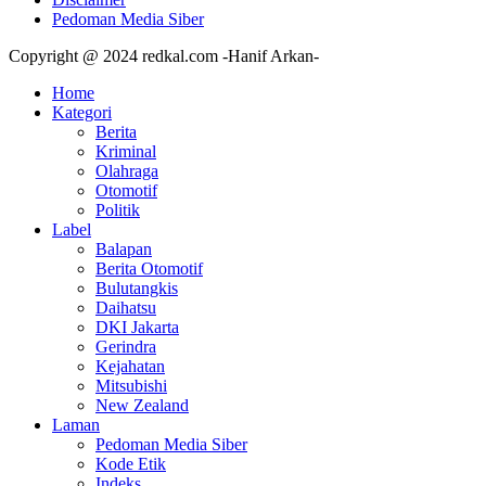
Pedoman Media Siber
Copyright @ 2024 redkal.com -Hanif Arkan-
Home
Kategori
Berita
Kriminal
Olahraga
Otomotif
Politik
Label
Balapan
Berita Otomotif
Bulutangkis
Daihatsu
DKI Jakarta
Gerindra
Kejahatan
Mitsubishi
New Zealand
Laman
Pedoman Media Siber
Kode Etik
Indeks