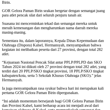
Birin.
GOR Gelora Paman Birin seakan bergetar dengan semangat juang
para atlet pencak silat dari seluruh penjuru tanah air.
Suasana ini mencerminkan tekad dan semangat mereka untuk
meraih kemenangan dan mengharumkan nama daerah mereka
masing-masing.
Sementara itu, dalam laporannya, Kepala Dinas Kepemudaan dan
Olahraga (Dispora) Kalsel, Hermansyah, menyampaikan bahwa
kegiatan ini melibatkan peserta dari 27 provinsi, dengan total 282
atlet.
“Kejuaraan Nasional Pencak Silat antar PPLP/PPLPD dan SKO
Tahun 2024 ini diikuti oleh 27 provinsi dengan total 282 atlet, yang
terdiri dari 20 PPLP/SKO tingkat provinsi, 18 PPLP/SKO tingkat
kabupaten/kota, serta 5 Sekolah Khusus Olahraga (SKO).” jelas
Hermansyah.
Ia juga menyampaikan rasa syukur bahwa hari ini merupakan kali
pertama GOR Gelora Paman Birin dipergunakan.
“Ini adalah momentum bersejarah bagi GOR Gelora Paman Birin
dan Provinsi Kalsel, kami berharap acara ini menjadi awal dari
kemajuan olahraga di Kalsel, serta memperkokoh semangat dan