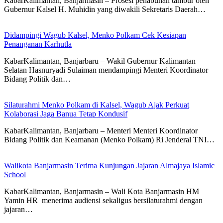
KabarKalimantan, Banjarmasin – Prosesi penabuhan tambur oleh
Gubernur Kalsel H. Muhidin yang diwakili Sekretaris Daerah…
Didampingi Wagub Kalsel, Menko Polkam Cek Kesiapan
Penanganan Karhutla
KabarKalimantan, Banjarbaru – Wakil Gubernur Kalimantan
Selatan Hasnuryadi Sulaiman mendampingi Menteri Koordinator
Bidang Politik dan…
Silaturahmi Menko Polkam di Kalsel, Wagub Ajak Perkuat
Kolaborasi Jaga Banua Tetap Kondusif
KabarKalimantan, Banjarbaru – Menteri Menteri Koordinator
Bidang Politik dan Keamanan (Menko Polkam) Ri Jenderal TNI…
Walikota Banjarmasin Terima Kunjungan Jajaran Almajaya Islamic
School
KabarKalimantan, Banjarmasin – Wali Kota Banjarmasin HM
Yamin HR menerima audiensi sekaligus bersilaturahmi dengan
jajaran…