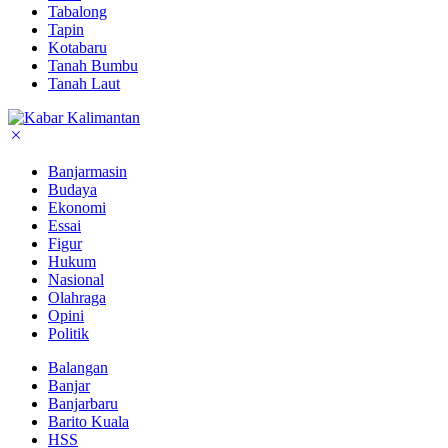
Tabalong
Tapin
Kotabaru
Tanah Bumbu
Tanah Laut
Banjarmasin
Budaya
Ekonomi
Essai
Figur
Hukum
Nasional
Olahraga
Opini
Politik
Balangan
Banjar
Banjarbaru
Barito Kuala
HSS