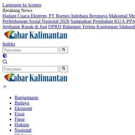
Langsung ke konten
Breaking News
Hadapi Cuaca Ekstrem, PT Borneo Indobara Berupaya Maksimal Memi
Perlindungan Sosial Nasional 2026
Sampaikan Perubahan KUA-PPAS 
Jembatan Rusak di Juai
DPRD Balangan Terima Kunjungan Silatura
Indeks
Banjarmasin
Budaya
Ekonomi
Essai
Figur
Hukum
Nasional