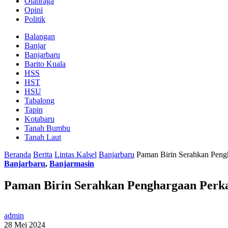
Olahraga
Opini
Politik
Balangan
Banjar
Banjarbaru
Barito Kuala
HSS
HST
HSU
Tabalong
Tapin
Kotabaru
Tanah Bumbu
Tanah Laut
Beranda
Berita
Lintas Kalsel
Banjarbaru
Paman Birin Serahkan Peng
Banjarbaru
,
Banjarmasin
Paman Birin Serahkan Penghargaan Perk
admin
28 Mei 2024