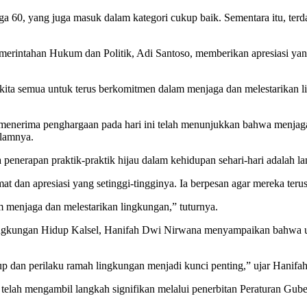
gga 60, yang juga masuk dalam kategori cukup baik. Sementara itu, te
merintahan Hukum dan Politik, Adi Santoso, memberikan apresiasi yang
i kita semua untuk terus berkomitmen dalam menjaga dan melestarikan 
menerima penghargaan pada hari ini telah menunjukkan bahwa menjaga
alamnya.
a penerapan praktik-praktik hijau dalam kehidupan sehari-hari adalah l
dan apresiasi yang setinggi-tingginya. Ia berpesan agar mereka terus
 menjaga dan melestarikan lingkungan,” tuturnya.
Lingkungan Hidup Kalsel, Hanifah Dwi Nirwana menyampaikan bahwa up
p dan perilaku ramah lingkungan menjadi kunci penting,” ujar Hanifa
 telah mengambil langkah signifikan melalui penerbitan Peraturan Gu