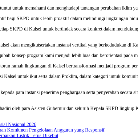
tuntut untuk memahami dan menghadapi tantangan perubahan iklim yang
entif bagi SKPD untuk lebih proaktif dalam melindungi lingkungan hidu
setiap SKPD di Kalsel untuk bertindak secara konkret dalam menduku
lsel akan mengikutsertakan instansi vertikal yang berkedudukan di Ka
ah konsep program kami menjadi lebih luas dan berorientasi pada mit
oran ramah lingkungan di Kalsel bertransformasi menjadi program per
i Kalsel untuk ikut serta dalam Proklim, dalam kategori untuk komun
epada para instansi penerima penghargaan serta penyerahan secara si
diri oleh para Asisten Gubernur dan seluruh Kepala SKPD lingkup Ka
osial Nasional 2026
an Komitmen Pengelolaan Anggaran yang Responsif
aikan Listrik Terus Dikebut