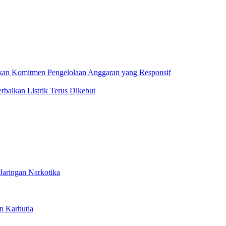
an Komitmen Pengelolaan Anggaran yang Responsif
aikan Listrik Terus Dikebut
Jaringan Narkotika
n Karhutla