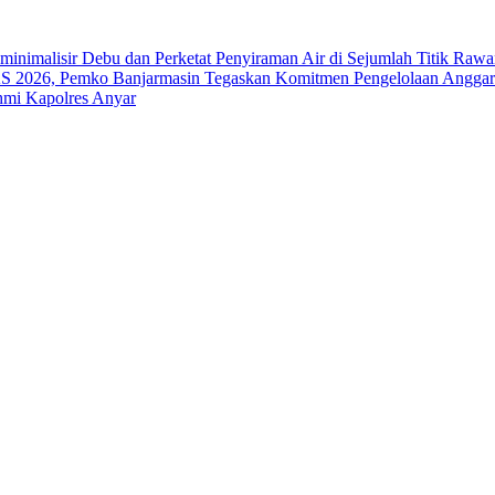
nimalisir Debu dan Perketat Penyiraman Air di Sejumlah Titik Rawa
2026, Pemko Banjarmasin Tegaskan Komitmen Pengelolaan Anggara
hmi Kapolres Anyar