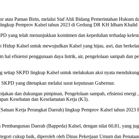
or atau Paman Birin, melalui Staf Ahli Bidang Pemerintahan Hukum d
ingkup Pemprov Kalsel tahun 2023 di Gedung DR KH Idham Khalid Ba
KPD yang telah menunjukkan komitmen dan kepedulian terhadap kelesta
an Hidup Kalsel untuk mewujudkan Kalsel yang hijau, asri, dan berkela
m hal efisiensi penggunaan daya listrik, air, pengelolaan sampah dan 
g setiap SKPD lingkup Kalsel untuk melakukan aksi nyata mendukung
agai SKPD yang ditetapkan melalui surat keputusan Gubernur.
kebijakan dan dukungan pimpinan, Pengelolaan sampah, efisiensi energi 
rapan Kesehatan dan Keselamatan Kerja (K3).
uan Kerja Perangkat Daerah) lingkup Pemprov Kalsel tahun 2023 Per
an Pembangunan Daerah (Bappeda) Kalsel, dengan nilai 60,81, yang jug
kategori cukup baik, diperoleh oleh Dinas Pekerjaan Umum dan Penata