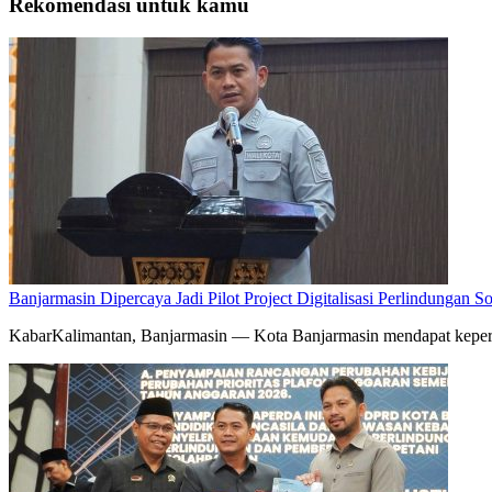
Rekomendasi untuk kamu
Banjarmasin Dipercaya Jadi Pilot Project Digitalisasi Perlindungan S
KabarKalimantan, Banjarmasin — Kota Banjarmasin mendapat kepercay