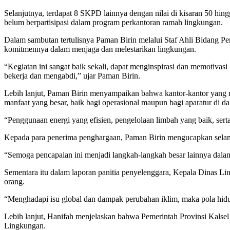
Selanjutnya, terdapat 8 SKPD lainnya dengan nilai di kisaran 50 hin
belum berpartisipasi dalam program perkantoran ramah lingkungan.
Dalam sambutan tertulisnya Paman Birin melalui Staf Ahli Bidang Pe
komitmennya dalam menjaga dan melestarikan lingkungan.
“Kegiatan ini sangat baik sekali, dapat menginspirasi dan memotivas
bekerja dan mengabdi,” ujar Paman Birin.
Lebih lanjut, Paman Birin menyampaikan bahwa kantor-kantor yang 
manfaat yang besar, baik bagi operasional maupun bagi aparatur di d
“Penggunaan energi yang efisien, pengelolaan limbah yang baik, sert
Kepada para penerima penghargaan, Paman Birin mengucapkan selamat 
“Semoga pencapaian ini menjadi langkah-langkah besar lainnya dalam
Sementara itu dalam laporan panitia penyelenggara, Kepala Dinas 
orang.
“Menghadapi isu global dan dampak perubahan iklim, maka pola hidu
Lebih lanjut, Hanifah menjelaskan bahwa Pemerintah Provinsi Kalsel
Lingkungan.