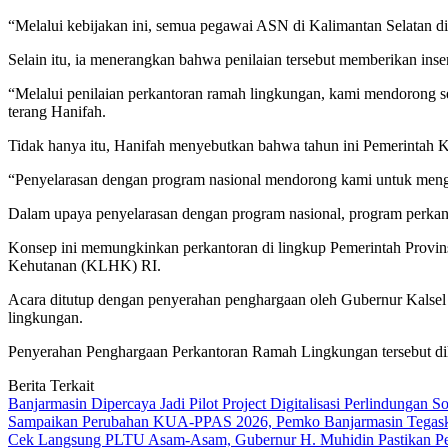
“Melalui kebijakan ini, semua pegawai ASN di Kalimantan Selatan di
Selain itu, ia menerangkan bahwa penilaian tersebut memberikan ins
“Melalui penilaian perkantoran ramah lingkungan, kami mendorong 
terang Hanifah.
Tidak hanya itu, Hanifah menyebutkan bahwa tahun ini Pemerintah Ka
“Penyelarasan dengan program nasional mendorong kami untuk mengub
Dalam upaya penyelarasan dengan program nasional, program perkant
Konsep ini memungkinkan perkantoran di lingkup Pemerintah Provins
Kehutanan (KLHK) RI.
Acara ditutup dengan penyerahan penghargaan oleh Gubernur Kalsel k
lingkungan.
Penyerahan Penghargaan Perkantoran Ramah Lingkungan tersebut diha
Berita Terkait
Banjarmasin Dipercaya Jadi Pilot Project Digitalisasi Perlindungan S
Sampaikan Perubahan KUA-PPAS 2026, Pemko Banjarmasin Tegask
Cek Langsung PLTU Asam-Asam, Gubernur H. Muhidin Pastikan Perb