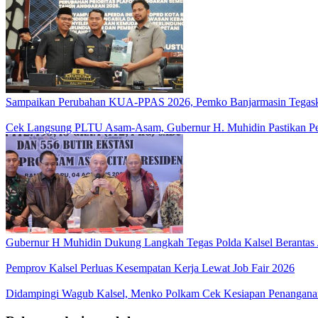
Sampaikan Perubahan KUA-PPAS 2026, Pemko Banjarmasin Tegask
Cek Langsung PLTU Asam-Asam, Gubernur H. Muhidin Pastikan Perb
Gubernur H Muhidin Dukung Langkah Tegas Polda Kalsel Berantas 
Pemprov Kalsel Perluas Kesempatan Kerja Lewat Job Fair 2026
Didampingi Wagub Kalsel, Menko Polkam Cek Kesiapan Penangana