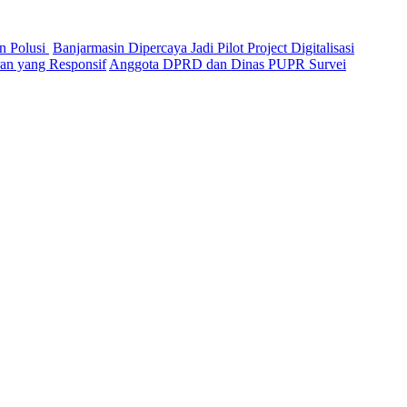
n Polusi
Banjarmasin Dipercaya Jadi Pilot Project Digitalisasi
n yang Responsif
Anggota DPRD dan Dinas PUPR Survei