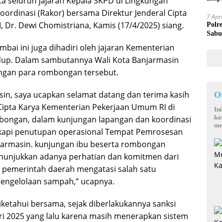
a seluruh jajaran Kepala SKPD di Lingkungan
Mand
ordinasi (Rakor) bersama Direktur Jenderal Cipta
7 Apr
Dr. Dewi Chomistriana, Kamis (17/4/2025) siang.
Polr
Sabu
mbai ini juga dihadiri oleh jajaran Kementerian
up. Dalam sambutannya Wali Kota Banjarmasin
ngan para rombongan tersebut.
in, saya ucapkan selamat datang dan terima kasih
O
 Cipta Karya Kementerian Pekerjaan Umum RI di
In
ka
bongan, dalam kunjungan lapangan dan koordinasi
me
nyikapi penutupan operasional Tempat Pemrosesan
njarmasin. kunjungan ibu beserta rombongan
menunjukkan adanya perhatian dan komitmen dari
pemerintah daerah mengatasi salah satu
u pengelolaan sampah,” ucapnya.
etahui bersama, sejak diberlakukannya sanksi
ri 2025 yang lalu karena masih menerapkan sistem