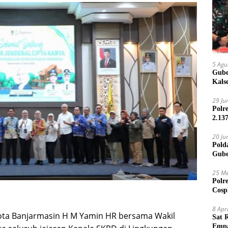
5 Agu
Gube
Kals
29 Ju
Polr
2.13
20 Ju
Pold
Gube
Jari
25 Me
Polr
Cosp
Kam
8 Apr
ota Banjarmasin H M Yamin HR bersama Wakil
Sat 
Empa