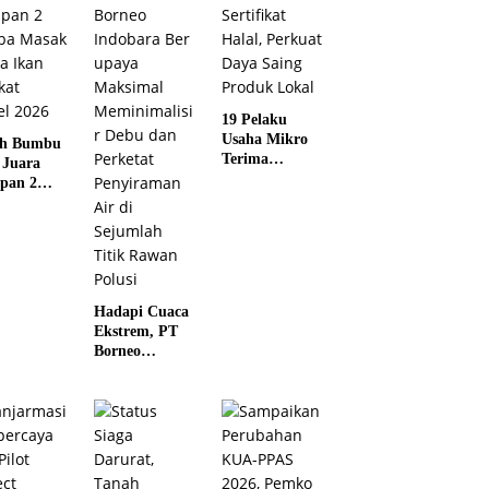
19 Pelaku
Usaha Mikro
ah Bumbu
Terima
 Juara
Sertifikat
pan 2
Halal, Perkuat
ba Masak
Daya Saing
a Ikan
Produk Lokal
kat Kalsel
Hadapi Cuaca
Ekstrem, PT
Borneo
Indobara Beru
paya
Maksimal
Meminimalisir
Debu dan
Perketat
Penyiraman