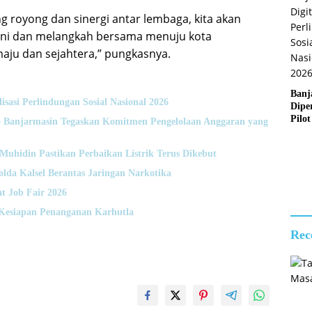
 royong dan sinergi antar lembaga, kita akan
ini dan melangkah bersama menuju kota
maju dan sejahtera,” pungkasnya.
Banj
lisasi Perlindungan Sosial Nasional 2026
Dipe
Pilot
Banjarmasin Tegaskan Komitmen Pengelolaan Anggaran yang
Digit
Perl
hidin Pastikan Perbaikan Listrik Terus Dikebut
Sosia
2026
da Kalsel Berantas Jaringan Narkotika
t Job Fair 2026
Kesiapan Penanganan Karhutla
Rec