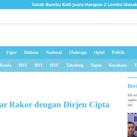
 Bumbu Raih Juara Harapan 2 Lomba Masak Serba Ikan Tingkat K
Figur
Hukum
Nasional
Olahraga
Opini
Politik
 Kuala
HSS
HST
HSU
Tabalong
Tapin
Kotabaru
T
Ber
Ini a
wpber
r Rakor dengan Dirjen Cipta
ini.