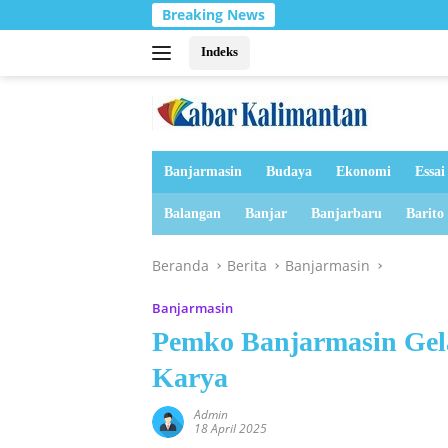
Langsung
Breaking News
Tanah
ke
konten
Indeks
Banjarmasin
Budaya
Ekonomi
Essai
Balangan
Banjar
Banjarbaru
Barito
Beranda
Berita
Banjarmasin
Banjarmasin
Pemko Banjarmasin Gela
Karya
Admin
18 April 2025