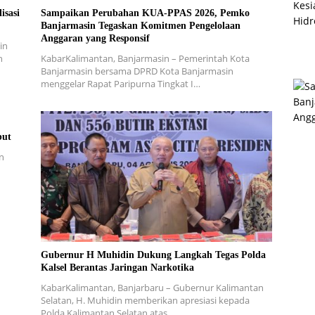
isasi
Sampaikan Perubahan KUA-PPAS 2026, Pemko
Banjarmasin Tegaskan Komitmen Pengelolaan
Anggaran yang Responsif
in
h
KabarKalimantan, Banjarmasin – Pemerintah Kota
Banjarmasin bersama DPRD Kota Banjarmasin
menggelar Rapat Paripurna Tingkat I…
but
n
Gubernur H Muhidin Dukung Langkah Tegas Polda
Kalsel Berantas Jaringan Narkotika
KabarKalimantan, Banjarbaru – Gubernur Kalimantan
Selatan, H. Muhidin memberikan apresiasi kepada
Polda Kalimantan Selatan atas…