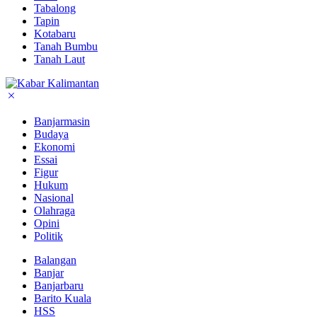
Tabalong
Tapin
Kotabaru
Tanah Bumbu
Tanah Laut
Banjarmasin
Budaya
Ekonomi
Essai
Figur
Hukum
Nasional
Olahraga
Opini
Politik
Balangan
Banjar
Banjarbaru
Barito Kuala
HSS