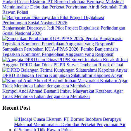
Hadapi Cuaca Ekstrem, PT Borneo Indobara Berupaya Maksimal
Meminimalisir Debu dan Perketat Penyiraman Air di Sejumlah Titik
Rawan Polusi
Banjarmasin Dipercaya Jadi Pilot Project Digitalisasi Perlindungan
Sosial Nasional 2026
Sampaikan Perubahan KUA-PPAS 2026, Pemko Banjarmasin
Tegaskan Komitmen Pengelolaan Anggaran yang Responsif
Anggota DPRD dan Dinas PUPR Survei Jembatan Rusak di Juai
DPRD Balangan Terima Kunjungan Silaturahmi Kapolres Anyar
Kompol Andi Ahmad Bustanil Imbau Masyarakat Kotabaru Agar
Tidak Membuka Lahan dengan cara Membakar
Recent Post