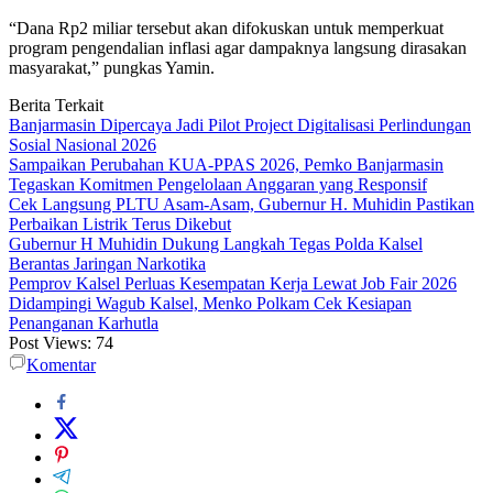
“Dana Rp2 miliar tersebut akan difokuskan untuk memperkuat
program pengendalian inflasi agar dampaknya langsung dirasakan
masyarakat,” pungkas Yamin.
Berita Terkait
Banjarmasin Dipercaya Jadi Pilot Project Digitalisasi Perlindungan
Sosial Nasional 2026
Sampaikan Perubahan KUA-PPAS 2026, Pemko Banjarmasin
Tegaskan Komitmen Pengelolaan Anggaran yang Responsif
Cek Langsung PLTU Asam-Asam, Gubernur H. Muhidin Pastikan
Perbaikan Listrik Terus Dikebut
Gubernur H Muhidin Dukung Langkah Tegas Polda Kalsel
Berantas Jaringan Narkotika
Pemprov Kalsel Perluas Kesempatan Kerja Lewat Job Fair 2026
Didampingi Wagub Kalsel, Menko Polkam Cek Kesiapan
Penanganan Karhutla
Post Views:
74
Komentar