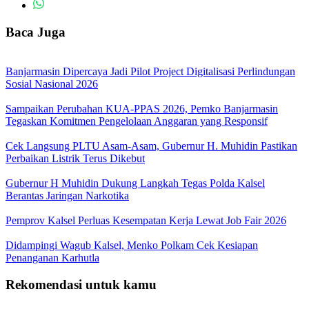
Baca Juga
Banjarmasin Dipercaya Jadi Pilot Project Digitalisasi Perlindungan
Sosial Nasional 2026
Sampaikan Perubahan KUA-PPAS 2026, Pemko Banjarmasin
Tegaskan Komitmen Pengelolaan Anggaran yang Responsif
Cek Langsung PLTU Asam-Asam, Gubernur H. Muhidin Pastikan
Perbaikan Listrik Terus Dikebut
Gubernur H Muhidin Dukung Langkah Tegas Polda Kalsel
Berantas Jaringan Narkotika
Pemprov Kalsel Perluas Kesempatan Kerja Lewat Job Fair 2026
Didampingi Wagub Kalsel, Menko Polkam Cek Kesiapan
Penanganan Karhutla
Rekomendasi untuk kamu