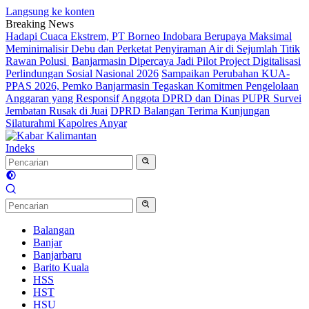
Langsung ke konten
Breaking News
Hadapi Cuaca Ekstrem, PT Borneo Indobara Berupaya Maksimal
Meminimalisir Debu dan Perketat Penyiraman Air di Sejumlah Titik
Rawan Polusi
Banjarmasin Dipercaya Jadi Pilot Project Digitalisasi
Perlindungan Sosial Nasional 2026
Sampaikan Perubahan KUA-
PPAS 2026, Pemko Banjarmasin Tegaskan Komitmen Pengelolaan
Anggaran yang Responsif
Anggota DPRD dan Dinas PUPR Survei
Jembatan Rusak di Juai
DPRD Balangan Terima Kunjungan
Silaturahmi Kapolres Anyar
Indeks
Balangan
Banjar
Banjarbaru
Barito Kuala
HSS
HST
HSU