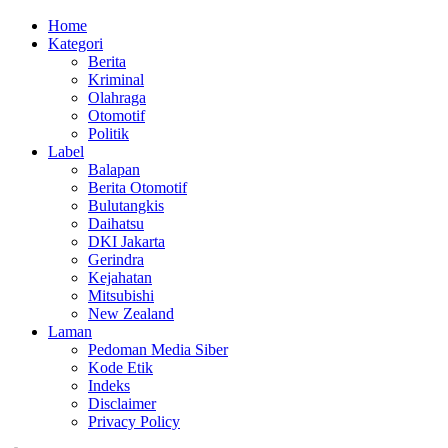
Home
Kategori
Berita
Kriminal
Olahraga
Otomotif
Politik
Label
Balapan
Berita Otomotif
Bulutangkis
Daihatsu
DKI Jakarta
Gerindra
Kejahatan
Mitsubishi
New Zealand
Laman
Pedoman Media Siber
Kode Etik
Indeks
Disclaimer
Privacy Policy