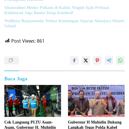
Silaturahmi Menko Polkam di Kalsel, Wagub Ajak Perkuat
Kolaborasi Jaga Banua Tetap Kondusif
Walikota Banjarmasin Terima Kunjungan Jajaran Almajaya Islamic
School
Post Views:
861
Baca Juga
Cek Langsung PLTU Asam-
Gubernur H Muhidin Dukung
Asam, Gubernur H. Muhidin
Langkah Tegas Polda Kalsel