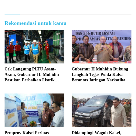
Kondusif
Rekomendasi untuk kamu
Cek Langsung PLTU Asam-
Gubernur H Muhidin Dukung
Asam, Gubernur H. Muhidin
Langkah Tegas Polda Kalsel
Pastikan Perbaikan Listrik
Berantas Jaringan Narkotika
Terus Dikebut
Pemprov Kalsel Perluas
Didampingi Wagub Kalsel,