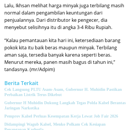
Lalu, Ikhsan melihat harga minyak juga terbilang masih
normal dalam pengambilan keuntungan dari
penjualannya. Dari distributor ke pengecer, dia
menyebut selisihnya itu di angka 3-4 Ribu Rupiah.
“Kalau pemantauan kita hari ini, ketersediaan barang
pokok kita itu baik beras maupun minyak. Terbilang
aman saja, tersedia banyak karena seperti beras.
Menurut mereka, panen masih bagus di tahun ini,”
tandasnya. (mr/Adpim)
Berita Terkait
Cek Langsung PLTU Asam-Asam, Gubernur H. Muhidin Pastikan
Perbaikan Listrik Terus Dikebut
Gubernur H Muhidin Dukung Langkah Tegas Polda Kalsel Berantas
Jaringan Narkotika
Pemprov Kalsel Perluas Kesempatan Kerja Lewat Job Fair 2026
Didampingi Wagub Kalsel, Menko Polkam Cek Kesiapan
Penanganan Karhutla