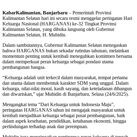
KabarKalimantan, Banjarbaru
– Pemerintah Provinsi
Kalimantan Selatan hari ini secara resmi menggelar peringatan Hari
Keluarga Nasional (HARGANAS) ke-32 Tingkat Provinsi
Kalimantan Selatan, yang dibuka langsung oleh Gubernur
Kalimantan Selatan, H. Muhidin.
Dalam sambutannya, Gubernur Kalimantan Selatan menegaskan
bahwa HARGANAS bukan sekadar rutinitas tahunan, melainkan
momentum penting untuk kembali meneguhkan komitmen bersama
dalam memperkuat peran keluarga sebagai pondasi utama
pembangunan bangsa.
“Keluarga adalah unit terkecil dalam masyarakat, tempat pertama
dan utama dalam membentuk karakter SDM yang unggul. Dalam
keluarga, nilai-nilai moral, kasih sayang, dan keteladanan dibangun
dan diwariskan,” ujar Muhidin di Banjarbaru, Selasa (24/6/2025).
Mengangkat tema “Dari Keluarga untuk Indonesia Maju”,
peringatan HARGANAS tahun ini mengajak masyarakat untuk
kembali menjadikan keluarga sebagai pusat pembangunan, baik
dalam aspek kesehatan, pendidikan, ketahanan ekonomi, hingga
perlindungan terhadap anak dan perempuan.
Muhidin juga mengingatkan pentingnya peran keluarga di tengah