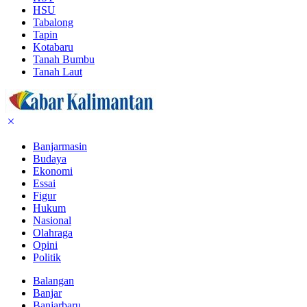
HSU
Tabalong
Tapin
Kotabaru
Tanah Bumbu
Tanah Laut
Banjarmasin
Budaya
Ekonomi
Essai
Figur
Hukum
Nasional
Olahraga
Opini
Politik
Balangan
Banjar
Banjarbaru