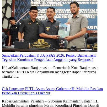
Sampaikan Perubahan KUA-PPAS 2026, Pemko Banjarmasin
Tegaskan Komitmen Pengelolaan Anggaran yang Responsif
KabarKalimantan, Banjarmasin – Pemerintah Kota Banjarmasin
bersama DPRD Kota Banjarmasin menggelar Rapat Paripurna
Tingkat I…
Cek Langsung PLTU Asam-Asam, Gubernur H. Muhidin Pastikan
Perbaikan Listrik Terus Dikebut
KabarKalimantan, Pelaihari – Gubernur Kalimantan Selatan, H.
Muhidin bersama pimpinan Forum Koordinasi Pimpinan Daerah