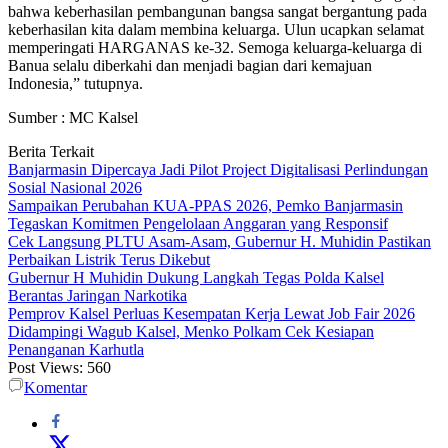
bahwa keberhasilan pembangunan bangsa sangat bergantung pada
keberhasilan kita dalam membina keluarga. Ulun ucapkan selamat
memperingati HARGANAS ke-32. Semoga keluarga-keluarga di
Banua selalu diberkahi dan menjadi bagian dari kemajuan
Indonesia,” tutupnya.
Sumber : MC Kalsel
Berita Terkait
Banjarmasin Dipercaya Jadi Pilot Project Digitalisasi Perlindungan
Sosial Nasional 2026
Sampaikan Perubahan KUA-PPAS 2026, Pemko Banjarmasin
Tegaskan Komitmen Pengelolaan Anggaran yang Responsif
Cek Langsung PLTU Asam-Asam, Gubernur H. Muhidin Pastikan
Perbaikan Listrik Terus Dikebut
Gubernur H Muhidin Dukung Langkah Tegas Polda Kalsel
Berantas Jaringan Narkotika
Pemprov Kalsel Perluas Kesempatan Kerja Lewat Job Fair 2026
Didampingi Wagub Kalsel, Menko Polkam Cek Kesiapan
Penanganan Karhutla
Post Views:
560
Komentar