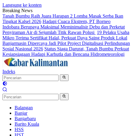
Langsung ke konten
Breaking News
Tanah Bumbu Raih Juara Harapan 2 Lomba Masak Serba Ikan
Tingkat Kalsel 2026
Hadapi Cuaca Ekstrem, PT Borneo
Indobara Berupaya Maksimal Meminimalisir Debu dan Perketat
Penyiraman Air di Sejumlah Titik Rawan Polusi
19 Pelaku Usaha
Mikro Terima Sertifikat Halal, Perkuat Daya Saing Produk Lokal
Banjarmasin Dipercaya Jadi Pilot Project Digitalisasi Perlindungan
Sosial Nasional 2026
Status Siaga Darurat, Tanah Bumbu Perkuat
Kesiapsiagaan Hadapi Karhutla dan Bencana Hidrometeorologi
Indeks
Balangan
Banjar
Banjarbaru
Barito Kuala
HSS
HST