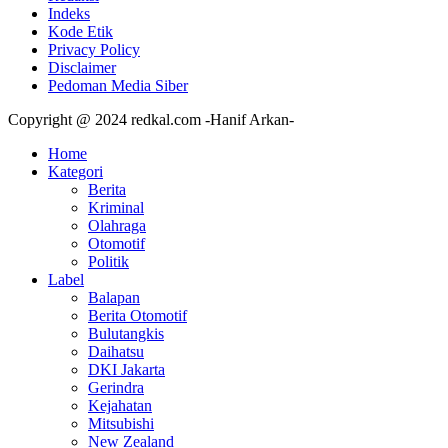
Indeks
Kode Etik
Privacy Policy
Disclaimer
Pedoman Media Siber
Copyright @ 2024 redkal.com -Hanif Arkan-
Home
Kategori
Berita
Kriminal
Olahraga
Otomotif
Politik
Label
Balapan
Berita Otomotif
Bulutangkis
Daihatsu
DKI Jakarta
Gerindra
Kejahatan
Mitsubishi
New Zealand