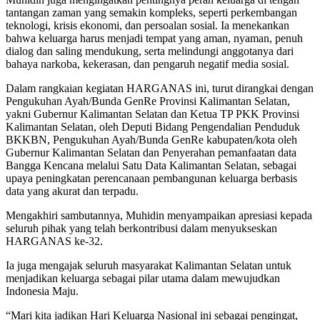
tantangan zaman yang semakin kompleks, seperti perkembangan
teknologi, krisis ekonomi, dan persoalan sosial. Ia menekankan
bahwa keluarga harus menjadi tempat yang aman, nyaman, penuh
dialog dan saling mendukung, serta melindungi anggotanya dari
bahaya narkoba, kekerasan, dan pengaruh negatif media sosial.
Dalam rangkaian kegiatan HARGANAS ini, turut dirangkai dengan
Pengukuhan Ayah/Bunda GenRe Provinsi Kalimantan Selatan,
yakni Gubernur Kalimantan Selatan dan Ketua TP PKK Provinsi
Kalimantan Selatan, oleh Deputi Bidang Pengendalian Penduduk
BKKBN, Pengukuhan Ayah/Bunda GenRe kabupaten/kota oleh
Gubernur Kalimantan Selatan dan Penyerahan pemanfaatan data
Bangga Kencana melalui Satu Data Kalimantan Selatan, sebagai
upaya peningkatan perencanaan pembangunan keluarga berbasis
data yang akurat dan terpadu.
Mengakhiri sambutannya, Muhidin menyampaikan apresiasi kepada
seluruh pihak yang telah berkontribusi dalam menyukseskan
HARGANAS ke-32.
Ia juga mengajak seluruh masyarakat Kalimantan Selatan untuk
menjadikan keluarga sebagai pilar utama dalam mewujudkan
Indonesia Maju.
“Mari kita jadikan Hari Keluarga Nasional ini sebagai pengingat,