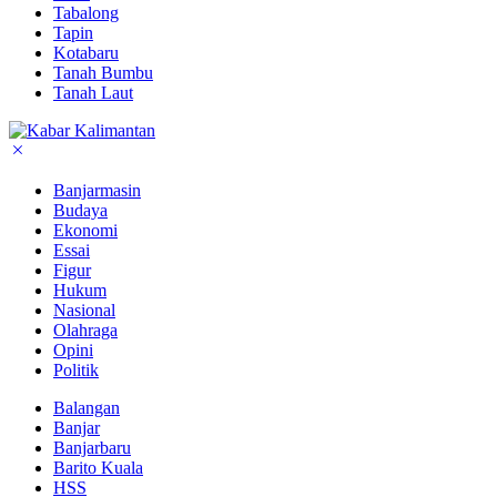
Tabalong
Tapin
Kotabaru
Tanah Bumbu
Tanah Laut
Banjarmasin
Budaya
Ekonomi
Essai
Figur
Hukum
Nasional
Olahraga
Opini
Politik
Balangan
Banjar
Banjarbaru
Barito Kuala
HSS