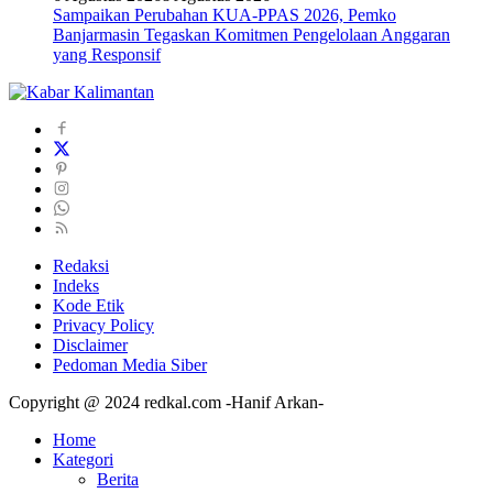
Sampaikan Perubahan KUA-PPAS 2026, Pemko
Banjarmasin Tegaskan Komitmen Pengelolaan Anggaran
yang Responsif
Redaksi
Indeks
Kode Etik
Privacy Policy
Disclaimer
Pedoman Media Siber
Copyright @ 2024 redkal.com -Hanif Arkan-
Home
Kategori
Berita