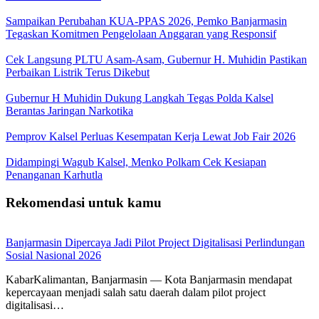
Sampaikan Perubahan KUA-PPAS 2026, Pemko Banjarmasin
Tegaskan Komitmen Pengelolaan Anggaran yang Responsif
Cek Langsung PLTU Asam-Asam, Gubernur H. Muhidin Pastikan
Perbaikan Listrik Terus Dikebut
Gubernur H Muhidin Dukung Langkah Tegas Polda Kalsel
Berantas Jaringan Narkotika
Pemprov Kalsel Perluas Kesempatan Kerja Lewat Job Fair 2026
Didampingi Wagub Kalsel, Menko Polkam Cek Kesiapan
Penanganan Karhutla
Rekomendasi untuk kamu
Banjarmasin Dipercaya Jadi Pilot Project Digitalisasi Perlindungan
Sosial Nasional 2026
KabarKalimantan, Banjarmasin — Kota Banjarmasin mendapat
kepercayaan menjadi salah satu daerah dalam pilot project
digitalisasi…