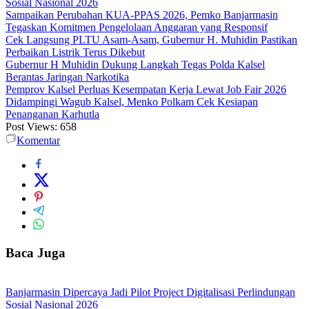
Sosial Nasional 2026
Sampaikan Perubahan KUA-PPAS 2026, Pemko Banjarmasin
Tegaskan Komitmen Pengelolaan Anggaran yang Responsif
Cek Langsung PLTU Asam-Asam, Gubernur H. Muhidin Pastikan
Perbaikan Listrik Terus Dikebut
Gubernur H Muhidin Dukung Langkah Tegas Polda Kalsel
Berantas Jaringan Narkotika
Pemprov Kalsel Perluas Kesempatan Kerja Lewat Job Fair 2026
Didampingi Wagub Kalsel, Menko Polkam Cek Kesiapan
Penanganan Karhutla
Post Views:
658
Komentar
Baca Juga
Banjarmasin Dipercaya Jadi Pilot Project Digitalisasi Perlindungan
Sosial Nasional 2026