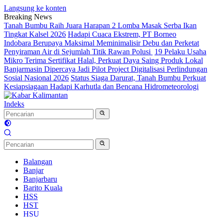
Langsung ke konten
Breaking News
Tanah Bumbu Raih Juara Harapan 2 Lomba Masak Serba Ikan
Tingkat Kalsel 2026
Hadapi Cuaca Ekstrem, PT Borneo
Indobara Berupaya Maksimal Meminimalisir Debu dan Perketat
Penyiraman Air di Sejumlah Titik Rawan Polusi
19 Pelaku Usaha
Mikro Terima Sertifikat Halal, Perkuat Daya Saing Produk Lokal
Banjarmasin Dipercaya Jadi Pilot Project Digitalisasi Perlindungan
Sosial Nasional 2026
Status Siaga Darurat, Tanah Bumbu Perkuat
Kesiapsiagaan Hadapi Karhutla dan Bencana Hidrometeorologi
Indeks
Balangan
Banjar
Banjarbaru
Barito Kuala
HSS
HST
HSU