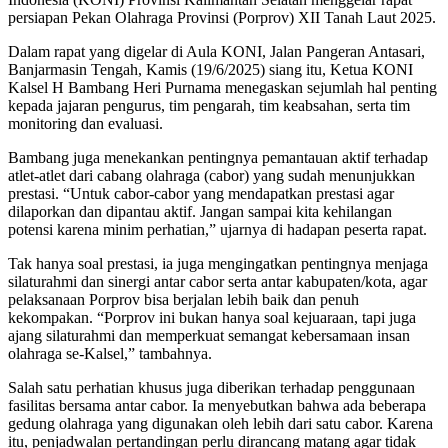
persiapan Pekan Olahraga Provinsi (Porprov) XII Tanah Laut 2025.
Dalam rapat yang digelar di Aula KONI, Jalan Pangeran Antasari,
Banjarmasin Tengah, Kamis (19/6/2025) siang itu, Ketua KONI
Kalsel H Bambang Heri Purnama menegaskan sejumlah hal penting
kepada jajaran pengurus, tim pengarah, tim keabsahan, serta tim
monitoring dan evaluasi.
Bambang juga menekankan pentingnya pemantauan aktif terhadap
atlet-atlet dari cabang olahraga (cabor) yang sudah menunjukkan
prestasi. “Untuk cabor-cabor yang mendapatkan prestasi agar
dilaporkan dan dipantau aktif. Jangan sampai kita kehilangan
potensi karena minim perhatian,” ujarnya di hadapan peserta rapat.
Tak hanya soal prestasi, ia juga mengingatkan pentingnya menjaga
silaturahmi dan sinergi antar cabor serta antar kabupaten/kota, agar
pelaksanaan Porprov bisa berjalan lebih baik dan penuh
kekompakan. “Porprov ini bukan hanya soal kejuaraan, tapi juga
ajang silaturahmi dan memperkuat semangat kebersamaan insan
olahraga se-Kalsel,” tambahnya.
Salah satu perhatian khusus juga diberikan terhadap penggunaan
fasilitas bersama antar cabor. Ia menyebutkan bahwa ada beberapa
gedung olahraga yang digunakan oleh lebih dari satu cabor. Karena
itu, penjadwalan pertandingan perlu dirancang matang agar tidak