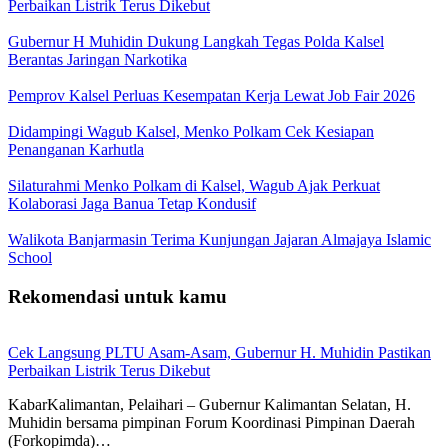
Perbaikan Listrik Terus Dikebut
Gubernur H Muhidin Dukung Langkah Tegas Polda Kalsel
Berantas Jaringan Narkotika
Pemprov Kalsel Perluas Kesempatan Kerja Lewat Job Fair 2026
Didampingi Wagub Kalsel, Menko Polkam Cek Kesiapan
Penanganan Karhutla
Silaturahmi Menko Polkam di Kalsel, Wagub Ajak Perkuat
Kolaborasi Jaga Banua Tetap Kondusif
Walikota Banjarmasin Terima Kunjungan Jajaran Almajaya Islamic
School
Rekomendasi untuk kamu
Cek Langsung PLTU Asam-Asam, Gubernur H. Muhidin Pastikan
Perbaikan Listrik Terus Dikebut
KabarKalimantan, Pelaihari – Gubernur Kalimantan Selatan, H.
Muhidin bersama pimpinan Forum Koordinasi Pimpinan Daerah
(Forkopimda)…