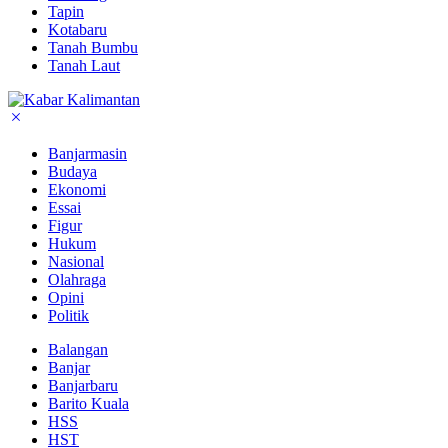
Tapin
Kotabaru
Tanah Bumbu
Tanah Laut
Banjarmasin
Budaya
Ekonomi
Essai
Figur
Hukum
Nasional
Olahraga
Opini
Politik
Balangan
Banjar
Banjarbaru
Barito Kuala
HSS
HST