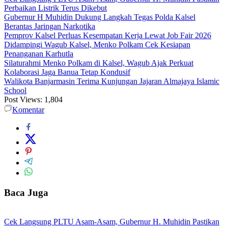
Perbaikan Listrik Terus Dikebut
Gubernur H Muhidin Dukung Langkah Tegas Polda Kalsel
Berantas Jaringan Narkotika
Pemprov Kalsel Perluas Kesempatan Kerja Lewat Job Fair 2026
Didampingi Wagub Kalsel, Menko Polkam Cek Kesiapan
Penanganan Karhutla
Silaturahmi Menko Polkam di Kalsel, Wagub Ajak Perkuat
Kolaborasi Jaga Banua Tetap Kondusif
Walikota Banjarmasin Terima Kunjungan Jajaran Almajaya Islamic
School
Post Views:
1,804
Komentar
Baca Juga
Cek Langsung PLTU Asam-Asam, Gubernur H. Muhidin Pastikan