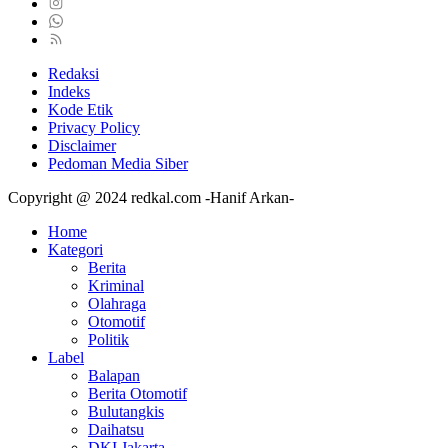
Redaksi
Indeks
Kode Etik
Privacy Policy
Disclaimer
Pedoman Media Siber
Copyright @ 2024 redkal.com -Hanif Arkan-
Home
Kategori
Berita
Kriminal
Olahraga
Otomotif
Politik
Label
Balapan
Berita Otomotif
Bulutangkis
Daihatsu
DKI Jakarta