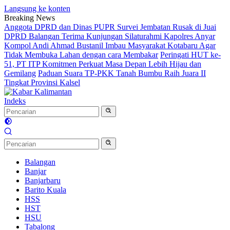
Langsung ke konten
Breaking News
Anggota DPRD dan Dinas PUPR Survei Jembatan Rusak di Juai
DPRD Balangan Terima Kunjungan Silaturahmi Kapolres Anyar
Kompol Andi Ahmad Bustanil Imbau Masyarakat Kotabaru Agar
Tidak Membuka Lahan dengan cara Membakar
Peringati HUT ke-
51, PT ITP Komitmen Perkuat Masa Depan Lebih Hijau dan
Gemilang
Paduan Suara TP-PKK Tanah Bumbu Raih Juara II
Tingkat Provinsi Kalsel
Indeks
Balangan
Banjar
Banjarbaru
Barito Kuala
HSS
HST
HSU
Tabalong