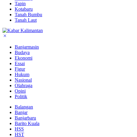
Tapin
Kotabaru
Tanah Bumbu
Tanah Laut
Banjarmasin
Budaya
Ekonomi
Essai
Figur
Hukum
Nasional
Olahraga
Opini
Politik
Balangan
Banjar
Banjarbaru
Barito Kuala
HSS
HST