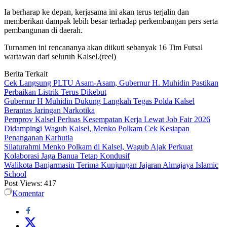
Ia berharap ke depan, kerjasama ini akan terus terjalin dan
memberikan dampak lebih besar terhadap perkembangan pers serta
pembangunan di daerah.
Turnamen ini rencananya akan diikuti sebanyak 16 Tim Futsal
wartawan dari seluruh Kalsel.(reel)
Berita Terkait
Cek Langsung PLTU Asam-Asam, Gubernur H. Muhidin Pastikan
Perbaikan Listrik Terus Dikebut
Gubernur H Muhidin Dukung Langkah Tegas Polda Kalsel
Berantas Jaringan Narkotika
Pemprov Kalsel Perluas Kesempatan Kerja Lewat Job Fair 2026
Didampingi Wagub Kalsel, Menko Polkam Cek Kesiapan
Penanganan Karhutla
Silaturahmi Menko Polkam di Kalsel, Wagub Ajak Perkuat
Kolaborasi Jaga Banua Tetap Kondusif
Walikota Banjarmasin Terima Kunjungan Jajaran Almajaya Islamic
School
Post Views:
417
Komentar