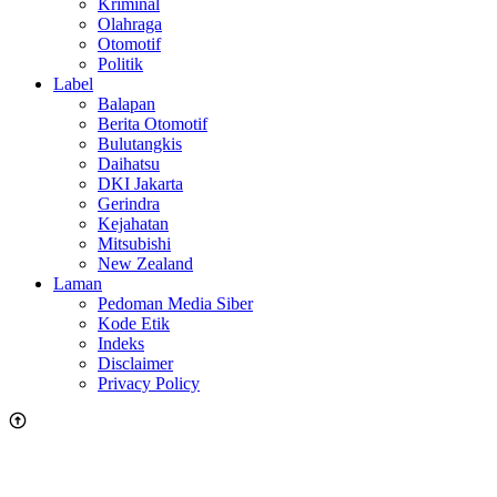
Kriminal
Olahraga
Otomotif
Politik
Label
Balapan
Berita Otomotif
Bulutangkis
Daihatsu
DKI Jakarta
Gerindra
Kejahatan
Mitsubishi
New Zealand
Laman
Pedoman Media Siber
Kode Etik
Indeks
Disclaimer
Privacy Policy