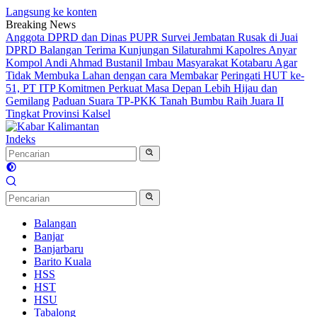
Langsung ke konten
Breaking News
Anggota DPRD dan Dinas PUPR Survei Jembatan Rusak di Juai
DPRD Balangan Terima Kunjungan Silaturahmi Kapolres Anyar
Kompol Andi Ahmad Bustanil Imbau Masyarakat Kotabaru Agar
Tidak Membuka Lahan dengan cara Membakar
Peringati HUT ke-
51, PT ITP Komitmen Perkuat Masa Depan Lebih Hijau dan
Gemilang
Paduan Suara TP-PKK Tanah Bumbu Raih Juara II
Tingkat Provinsi Kalsel
Indeks
Balangan
Banjar
Banjarbaru
Barito Kuala
HSS
HST
HSU
Tabalong