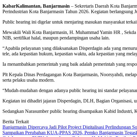
KabarKalimantan, Banjarmasin
– Sekretaris Daerah Kota Banjarm
Perindustrian Kota Banjarmasin Tahun 2026. Kegiatan berlangsung J
Public hearing ini digelar untuk menjaring masukan masyarakat terkait
Mewakili Wali Kota Banjarmasin, H. Muhammad Yamin HR , Sekda ko
NIB, sertifikat halal, maupun pendampingan usaha lain.
“Apabila pelayanan yang dilaksanakan Disperdagin ada yang menurut p
tele, ada kepastian hukum, kepastian waktu, ada kepastian yang melay
Ia menambahkan pemerintah yang baik adalah pemerintah yang respon
Plt Kepala Dinas Perdagangan Kota Banjarmasin, Noorsyahdi, melapo
serta pelaku usaha modern.
“Mudah-mudahan dengan adanya public hearing ini standar pelayanan 
Kegiatan ini dihadiri jajaran Disperdagin, DLH, Bagian Organisasi,
Sedangkan Narasumber public hearing disampaikan Kabid Industri, 
Berita Terkait
Banjarmasin Dipercaya Jadi Pilot Project Digitalisasi Perlindungan S
Sampaikan Perubahan KUA-PPAS 2026, Pemko Banjarmasin Tegask