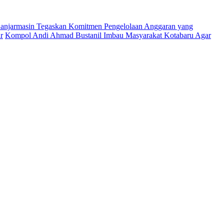
njarmasin Tegaskan Komitmen Pengelolaan Anggaran yang
r
Kompol Andi Ahmad Bustanil Imbau Masyarakat Kotabaru Agar