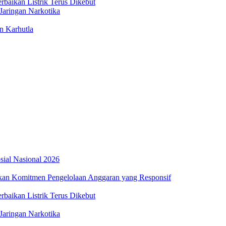
aikan Listrik Terus Dikebut
Jaringan Narkotika
n Karhutla
osial Nasional 2026
an Komitmen Pengelolaan Anggaran yang Responsif
aikan Listrik Terus Dikebut
Jaringan Narkotika