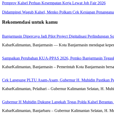
Pemprov Kalsel Perluas Kesempatan Kerja Lewat Job Fair 2026
Didampingi Wagub Kalsel, Menko Polkam Cek Kesiapan Penangana
Rekomendasi untuk kamu
Banjarmasin Dipercaya Jadi Pilot Project Digitalisasi Perlindungan S
KabarKalimantan, Banjarmasin — Kota Banjarmasin mendapat kepercay
Sampaikan Perubahan KUA-PPAS 2026, Pemko Banjarmasin Tegask
KabarKalimantan, Banjarmasin – Pemerintah Kota Banjarmasin ber
Cek Langsung PLTU Asam-Asam, Gubernur H. Muhidin Pastikan Perb
KabarKalimantan, Pelaihari – Gubernur Kalimantan Selatan, H. Mu
Gubernur H Muhidin Dukung Langkah Tegas Polda Kalsel Berantas 
KabarKalimantan, Banjarbaru – Gubernur Kalimantan Selatan, H. Mu