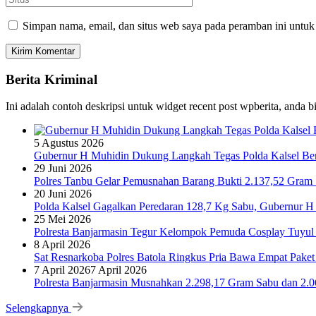
Simpan nama, email, dan situs web saya pada peramban ini untuk
Berita Kriminal
Ini adalah contoh deskripsi untuk widget recent post wpberita, anda 
5 Agustus 2026
Gubernur H Muhidin Dukung Langkah Tegas Polda Kalsel Bera
29 Juni 2026
Polres Tanbu Gelar Pemusnahan Barang Bukti 2.137,52 Gram Sa
20 Juni 2026
Polda Kalsel Gagalkan Peredaran 128,7 Kg Sabu, Gubernur H 
25 Mei 2026
Polresta Banjarmasin Tegur Kelompok Pemuda Cosplay Tuyul 
8 April 2026
Sat Resnarkoba Polres Batola Ringkus Pria Bawa Empat Pake
7 April 2026
7 April 2026
Polresta Banjarmasin Musnahkan 2.298,17 Gram Sabu dan 2.064
Selengkapnya