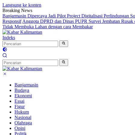
Langsung ke konten
Breaking News
Banjarmasin Dipercaya Jadi Pilot Project Digitalisasi Perlindungan S
Responsif
Anggota DPRD dan Dinas PUPR Survei Jembatan Rusak d
Tidak Membuka Lahan dengan cara Membakar
Indeks
Banjarmasin
Budaya
Ekonomi
Essai
Figur
Hukum
Nasional
Olahraga
Opini
Politik