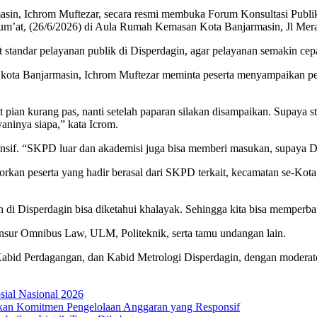
asin, Ichrom Muftezar, secara resmi membuka Forum Konsultasi Publi
um’at, (26/6/2026) di Aula Rumah Kemasan Kota Banjarmasin, Jl Mera
 standar pelayanan publik di Disperdagin, agar pelayanan semakin cepat,
ta Banjarmasin, Ichrom Muftezar meminta peserta menyampaikan peng
ian kurang pas, nanti setelah paparan silakan disampaikan. Supaya st
aninya siapa,” kata Icrom.
sif. “SKPD luar dan akademisi juga bisa memberi masukan, supaya Dis
rkan peserta yang hadir berasal dari SKPD terkait, kecamatan se-Kot
di Disperdagin bisa diketahui khalayak. Sehingga kita bisa memperbai
 unsur Omnibus Law, ULM, Politeknik, serta tamu undangan lain.
Kabid Perdagangan, dan Kabid Metrologi Disperdagin, dengan moderat
osial Nasional 2026
an Komitmen Pengelolaan Anggaran yang Responsif