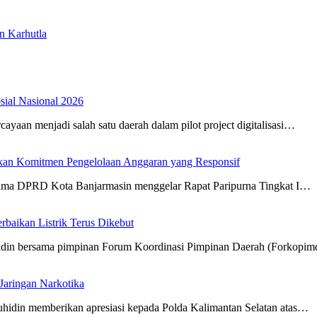
n Karhutla
osial Nasional 2026
aan menjadi salah satu daerah dalam pilot project digitalisasi…
an Komitmen Pengelolaan Anggaran yang Responsif
sama DPRD Kota Banjarmasin menggelar Rapat Paripurna Tingkat I…
aikan Listrik Terus Dikebut
hidin bersama pimpinan Forum Koordinasi Pimpinan Daerah (Forkopi
Jaringan Narkotika
hidin memberikan apresiasi kepada Polda Kalimantan Selatan atas…