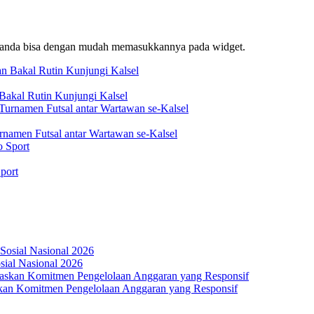
f, anda bisa dengan mudah memasukkannya pada widget.
akal Rutin Kunjungi Kalsel
rnamen Futsal antar Wartawan se-Kalsel
port
osial Nasional 2026
an Komitmen Pengelolaan Anggaran yang Responsif