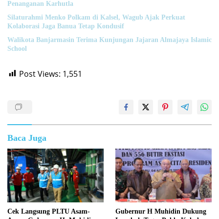
Penanganan Karhutla
Silaturahmi Menko Polkam di Kalsel, Wagub Ajak Perkuat
Kolaborasi Jaga Banua Tetap Kondusif
Walikota Banjarmasin Terima Kunjungan Jajaran Almajaya Islamic
School
Post Views:
1,551
Baca Juga
Cek Langsung PLTU Asam-
Gubernur H Muhidin Dukung