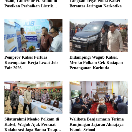
Asam, Gubernur H. Muhidin
Langkah Tegas Polda Kalsel
Pastikan Perbaikan Listrik
Berantas Jaringan Narkotika
Terus Dikebut
Pemprov Kalsel Perluas
Didampingi Wagub Kalsel,
Kesempatan Kerja Lewat Job
Menko Polkam Cek Kesiapan
Fair 2026
Penanganan Karhutla
Silaturahmi Menko Polkam di
Walikota Banjarmasin Terima
Kalsel, Wagub Ajak Perkuat
Kunjungan Jajaran Almajaya
Kolaborasi Jaga Banua Tetap
Islamic School