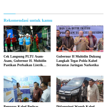
Kondusif
Rekomendasi untuk kamu
Cek Langsung PLTU Asam-
Gubernur H Muhidin Dukung
Asam, Gubernur H. Muhidin
Langkah Tegas Polda Kalsel
Pastikan Perbaikan Listrik
Berantas Jaringan Narkotika
Terus Dikebut
Pemprov Kalsel Perluas
Didampingi Wagub Kalsel,