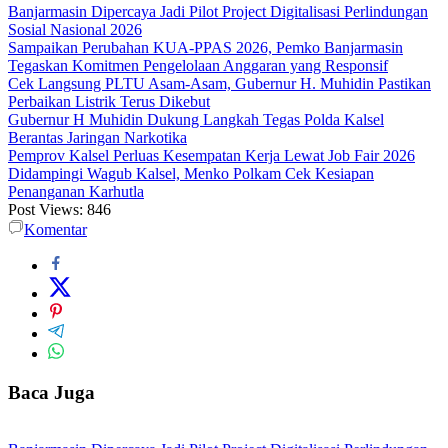
Banjarmasin Dipercaya Jadi Pilot Project Digitalisasi Perlindungan
Sosial Nasional 2026
Sampaikan Perubahan KUA-PPAS 2026, Pemko Banjarmasin
Tegaskan Komitmen Pengelolaan Anggaran yang Responsif
Cek Langsung PLTU Asam-Asam, Gubernur H. Muhidin Pastikan
Perbaikan Listrik Terus Dikebut
Gubernur H Muhidin Dukung Langkah Tegas Polda Kalsel
Berantas Jaringan Narkotika
Pemprov Kalsel Perluas Kesempatan Kerja Lewat Job Fair 2026
Didampingi Wagub Kalsel, Menko Polkam Cek Kesiapan
Penanganan Karhutla
Post Views:
846
Komentar
Baca Juga