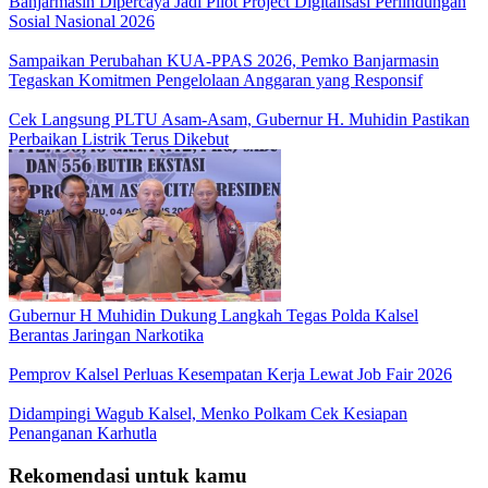
Banjarmasin Dipercaya Jadi Pilot Project Digitalisasi Perlindungan
Sosial Nasional 2026
Sampaikan Perubahan KUA-PPAS 2026, Pemko Banjarmasin
Tegaskan Komitmen Pengelolaan Anggaran yang Responsif
Cek Langsung PLTU Asam-Asam, Gubernur H. Muhidin Pastikan
Perbaikan Listrik Terus Dikebut
Gubernur H Muhidin Dukung Langkah Tegas Polda Kalsel
Berantas Jaringan Narkotika
Pemprov Kalsel Perluas Kesempatan Kerja Lewat Job Fair 2026
Didampingi Wagub Kalsel, Menko Polkam Cek Kesiapan
Penanganan Karhutla
Rekomendasi untuk kamu