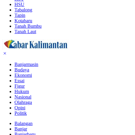
HSU
Tabalong
Tapin
Kotabaru
Tanah Bumbu
Tanah Laut
Banjarmasin
Budaya
Ekonomi
Essai
Figur
Hukum
Nasional
Olahraga
Opini
Politik
Balangan
Banjar
Banjarbaru