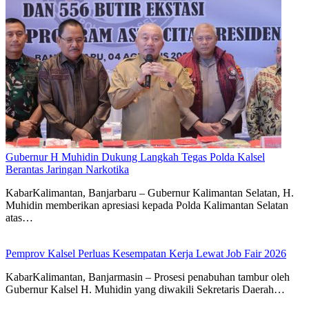
Gubernur H Muhidin Dukung Langkah Tegas Polda Kalsel
Berantas Jaringan Narkotika
KabarKalimantan, Banjarbaru – Gubernur Kalimantan Selatan, H.
Muhidin memberikan apresiasi kepada Polda Kalimantan Selatan
atas…
Pemprov Kalsel Perluas Kesempatan Kerja Lewat Job Fair 2026
KabarKalimantan, Banjarmasin – Prosesi penabuhan tambur oleh
Gubernur Kalsel H. Muhidin yang diwakili Sekretaris Daerah…