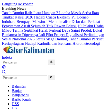
Langsung ke konten
Breaking News
Tanah Bumbu Raih Juara Harapan 2 Lomba Masak Serba Ikan
Tingkat Kalsel 2026
Hadapi Cuaca Ekstrem, PT Borneo
Indobara Berupaya Maksimal Meminimalisir Debu dan Perketat
Penyiraman Air di Sejumlah Titik Rawan Polusi
19 Pelaku Usaha
Mikro Terima Sertifikat Halal, Perkuat Daya Saing Produk Lokal
Banjarmasin Dipercaya Jadi Pilot Project Digitalisasi Perlindungan
Sosial Nasional 2026
Status Siaga Darurat, Tanah Bumbu Perkuat
Kesiapsiagaan Hadapi Karhutla dan Bencana Hidrometeorologi
Indeks
Balangan
Banjar
Banjarbaru
Barito Kuala
HSS
HST