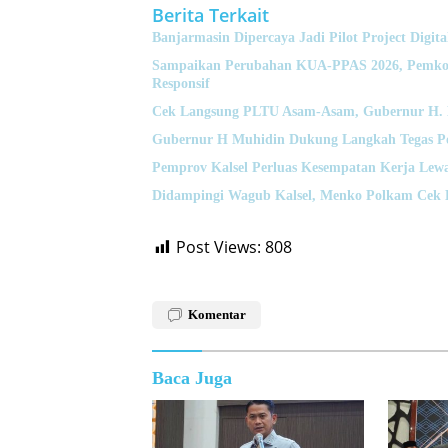
Berita Terkait
Banjarmasin Dipercaya Jadi Pilot Project Digita
Sampaikan Perubahan KUA-PPAS 2026, Pemko 
Responsif
Cek Langsung PLTU Asam-Asam, Gubernur H. Mu
Gubernur H Muhidin Dukung Langkah Tegas Pol
Pemprov Kalsel Perluas Kesempatan Kerja Lewa
Didampingi Wagub Kalsel, Menko Polkam Cek 
Post Views:
808
Komentar
Baca Juga