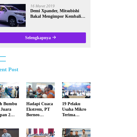
Kalsel
16 Maret 2019
Demi Xpander, Mitsubishi
Bakal Mengimpor Kembali
Pajero Sport
Selengkapnya
ent Post
ah Bumbu
Hadapi Cuaca
19 Pelaku
 Juara
Ekstrem, PT
Usaha Mikro
pan 2
Borneo
Terima
ba Masak
Indobara Beru
Sertifikat
a Ikan
paya
Halal, Perkuat
kat Kalsel
Maksimal
Daya Saing
Meminimalisir
Produk Lokal