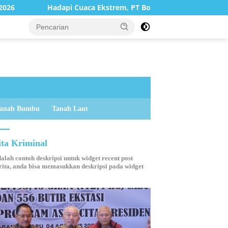
strem, PT Borneo Indobara Berupaya Maksimal Meminimalisir Deb
anah Bumbu
Tanah Laut
ita Kriminal
dalah contoh deskripsi untuk widget recent post
ita, anda bisa memasukkan deskripsi pada widget