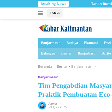
Langsung
Tanah Bumbu Raih Juara Harapan 2 Lomba 
Breaking News
ke
konten
Indeks
Banjarmasin
Budaya
Ekonomi
Essai
Balangan
Banjar
Banjarbaru
Barito
Beranda
Berita
Banjarmasin
Banjarmasin
Tim Pengabdian Masyara
Praktik Pembuatan Eco
Admin
29 April 2025