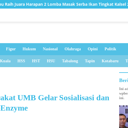
Masak Serba Ikan Tingkat Kalsel 2026
Hadapi Cuaca Ek
Figur
Hukum
Nasional
Olahraga
Opini
Politik
 Kuala
HSS
HST
HSU
Tabalong
Tapin
Kotabaru
T
Ber
Ini a
wpber
kat UMB Gelar Sosialisasi dan
ini.
-Enzyme