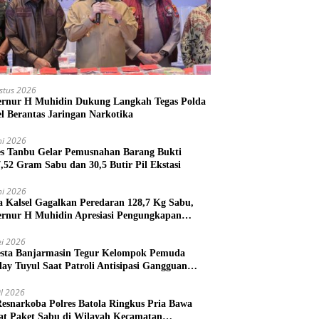
stus 2026
rnur H Muhidin Dukung Langkah Tegas Polda
el Berantas Jaringan Narkotika
ni 2026
es Tanbu Gelar Pemusnahan Barang Bukti
7,52 Gram Sabu dan 30,5 Butir Pil Ekstasi
ni 2026
a Kalsel Gagalkan Peredaran 128,7 Kg Sabu,
rnur H Muhidin Apresiasi Pengungkapan
ngan Narkotika Lintas Provinsi
i 2026
esta Banjarmasin Tegur Kelompok Pemuda
lay Tuyul Saat Patroli Antisipasi Gangguan
tibmas
il 2026
Resnarkoba Polres Batola Ringkus Pria Bawa
t Paket Sabu di Wilayah Kecamatan