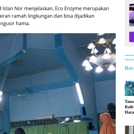
 Islan Nor menjelaskan, Eco Enzyme merupakan
iran ramah lingkungan dan bisa dijadikan
engusir hama.
Rec
Tan
Raih
Hara
Lom
Serb
Ting
2026