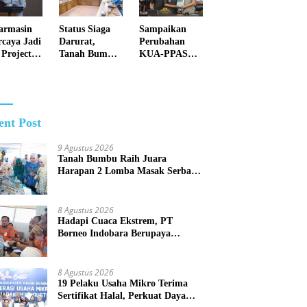
Debu dan
Perketat
Status Siaga
armasin
Sampaikan
Penyiraman
Darurat,
rcaya Jadi
Perubahan
Air di
Tanah Bumbu
 Project
KUA-PPAS
Sejumlah Titik
Perkuat
alisasi
2026, Pemko
Rawan Polusi
Kesiapsiagaan
indungan
Banjarmasin
Hadapi
l Nasional
Tegaskan
Karhutla dan
Komitmen
Bencana
Pengelolaan
ent Post
Hidrometeorol
Anggaran
ogi
yang Responsif
9 Agustus 2026
Tanah Bumbu Raih Juara
Harapan 2 Lomba Masak Serba
Ikan Tingkat Kalsel 2026
8 Agustus 2026
Hadapi Cuaca Ekstrem, PT
Borneo Indobara Berupaya
Maksimal Meminimalisir Debu
dan Perketat Penyiraman Air di
Sejumlah Titik Rawan Polusi
8 Agustus 2026
19 Pelaku Usaha Mikro Terima
Sertifikat Halal, Perkuat Daya