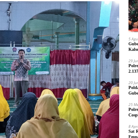
5 Agu
Gube
Kals
29 Ju
Polr
2.13
20 Ju
Pold
Gube
Jari
25 Me
Polr
Cosp
Kam
8 Apr
Sat 
Empa