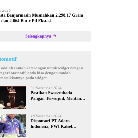
astana
il 2026
esta Banjarmasin Musnahkan 2.298,17 Gram
 dan 2.064 Butir Pil Ekstasi
Selengkapnya
tomotif
i adalah contoh keterangan untuk widget dengan
tegori otomotif, anda bisa dengan mudah
masukkannya pada widget.
31 Desember 2024
Pastikan Swasembada
Pangan Terwujud, Mentan
Andi Amran Bakal Rutin
Kunjungi Kalsel
18 Desember 2024
Disponsori PT Adaro
Indonesia, PWI Kalsel
Kembali Gelar Turnamen
Futsal antar Wartawan se-