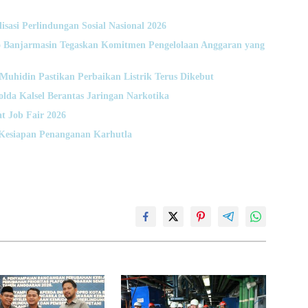
lisasi Perlindungan Sosial Nasional 2026
Banjarmasin Tegaskan Komitmen Pengelolaan Anggaran yang
hidin Pastikan Perbaikan Listrik Terus Dikebut
da Kalsel Berantas Jaringan Narkotika
t Job Fair 2026
Kesiapan Penanganan Karhutla