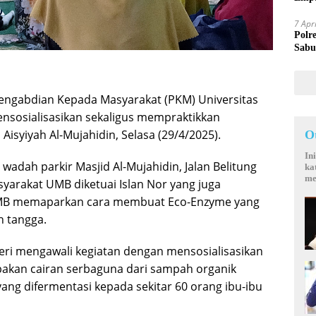
Mand
7 Apr
Polr
Sabu
engabdian Kepada Masyarakat (PKM) Universitas
osialisasikan sekaligus mempraktikkan
isyiyah Al-Mujahidin, Selasa (29/4/2025).
O
In
adah parkir Masjid Al-Mujahidin, Jalan Belitung
ka
me
yarakat UMB diketuai Islan Nor yang juga
UMB memaparkan cara membuat Eco-Enzyme yang
 tangga.
ri mengawali kegiatan dengan mensosialisasikan
kan cairan serbaguna dari sampah organik
 yang difermentasi kepada sekitar 60 orang ibu-ibu