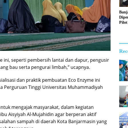
Banj
Dipe
Pilot
Digit
Perl
Sosia
2026
Rec
 ini, seperti pembersih lantai dan dapur, pengusir
ang bau serta pengurai limbah,” ucapnya.
ialisasi dan praktik pembuatan Eco Enzyme ini
a Perguruan Tinggi Universitas Muhammadiyah
an untuk mengajak masyarakat, dalam kegiatan
bu Aisyiyah Al-Mujahidin agar berperan aktif
lahan sampah di daerah Kota Banjarmasin yang