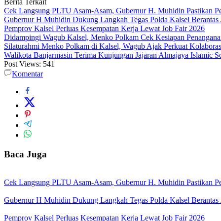
Berita Terkait
Cek Langsung PLTU Asam-Asam, Gubernur H. Muhidin Pastikan Perb
Gubernur H Muhidin Dukung Langkah Tegas Polda Kalsel Berantas 
Pemprov Kalsel Perluas Kesempatan Kerja Lewat Job Fair 2026
Didampingi Wagub Kalsel, Menko Polkam Cek Kesiapan Penangana
Silaturahmi Menko Polkam di Kalsel, Wagub Ajak Perkuat Kolaboras
Walikota Banjarmasin Terima Kunjungan Jajaran Almajaya Islamic S
Post Views:
541
Komentar
Baca Juga
Cek Langsung PLTU Asam-Asam, Gubernur H. Muhidin Pastikan Perb
Gubernur H Muhidin Dukung Langkah Tegas Polda Kalsel Berantas 
Pemprov Kalsel Perluas Kesempatan Kerja Lewat Job Fair 2026