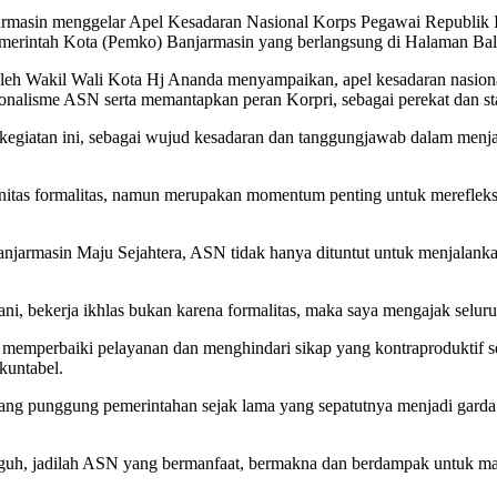
rmasin menggelar Apel Kesadaran Nasional Korps Pegawai Republik I
emerintah Kota (Pemko) Banjarmasin yang berlangsung di Halaman Bala
h Wakil Wali Kota Hj Ananda menyampaikan, apel kesadaran nasional 
onalisme ASN serta memantapkan peran Korpri, sebagai perekat dan sta
egiatan ini, sebagai wujud kesadaran dan tanggungjawab dalam menjal
initas formalitas, namun merupakan momentum penting untuk mereflek
njarmasin Maju Sejahtera, ASN tidak hanya dituntut untuk menjalanka
ani, bekerja ikhlas bukan karena formalitas, maka saya mengajak selur
memperbaiki pelayanan dan menghindari sikap yang kontraproduktif sert
kuntabel.
lang punggung pemerintahan sejak lama yang sepatutnya menjadi garda t
ngguh, jadilah ASN yang bermanfaat, bermakna dan berdampak untuk m