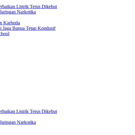
aikan Listrik Terus Dikebut
Jaringan Narkotika
n Karhutla
i Jaga Banua Tetap Kondusif
chool
aikan Listrik Terus Dikebut
Jaringan Narkotika