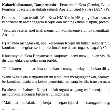
KabarKalimantan, Banjarmasin
– Pemerintah Kota (Pemko) Banja
Pembina upacara dan diikuti seluruh Aparatur Sipil Negara (ASN) P
Dalam sambutan tertulis Wali Kota HM Yamin HR yang dibacakan, ole
kebersamaan antar anggota Korpri dan meningkatkan disiplin, profesi
“Seluruh peserta apel telah memenuhi komitmennya untuk mengikuti k
Ananda.
Hj Ananda menegaskan, apel kesadaran Korpri ini bukan sekadar rut
komitmen, integritas serta profesionalisme dalam tugas sebagai ASN.
Khususnya di Kota Banjarmasin, lanjutnya, demi mewujudkan visi Ba
disiplin, etika dan pelayanan publik.
“Oleh karena itu, mari kita tanamkan semangat melayani, bukan dilay
Wakil Wali Kota Banjarmasin ini lebih jauh mengungkapkan, saatnya 
berkomitmen pada tata kelola pemerintahan yang bersih, transparan, a
Pasalnya, tambahnya, Korpri adalah organisasi yang telah menjadi tu
mendorong reformasi birokrasi di Indonesia.
“Maka dari itu, lakukan pekerjaan dengan jujur dan bersungguh-su