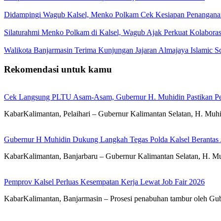
Didampingi Wagub Kalsel, Menko Polkam Cek Kesiapan Penangana
Silaturahmi Menko Polkam di Kalsel, Wagub Ajak Perkuat Kolaboras
Walikota Banjarmasin Terima Kunjungan Jajaran Almajaya Islamic S
Rekomendasi untuk kamu
Cek Langsung PLTU Asam-Asam, Gubernur H. Muhidin Pastikan Perb
KabarKalimantan, Pelaihari – Gubernur Kalimantan Selatan, H. Mu
Gubernur H Muhidin Dukung Langkah Tegas Polda Kalsel Berantas 
KabarKalimantan, Banjarbaru – Gubernur Kalimantan Selatan, H. Mu
Pemprov Kalsel Perluas Kesempatan Kerja Lewat Job Fair 2026
KabarKalimantan, Banjarmasin – Prosesi penabuhan tambur oleh Gub