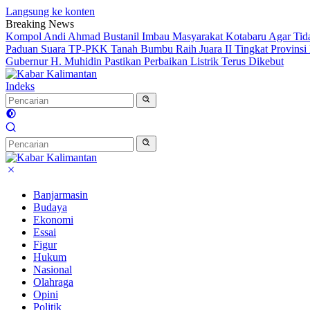
Langsung ke konten
Breaking News
Kompol Andi Ahmad Bustanil Imbau Masyarakat Kotabaru Agar Ti
Paduan Suara TP-PKK Tanah Bumbu Raih Juara II Tingkat Provinsi 
Gubernur H. Muhidin Pastikan Perbaikan Listrik Terus Dikebut
Indeks
Banjarmasin
Budaya
Ekonomi
Essai
Figur
Hukum
Nasional
Olahraga
Opini
Politik