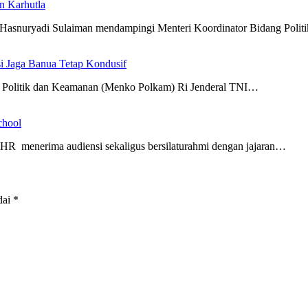
n Karhutla
 Hasnuryadi Sulaiman mendampingi Menteri Koordinator Bidang Poli
i Jaga Banua Tetap Kondusif
g Politik dan Keamanan (Menko Polkam) Ri Jenderal TNI…
chool
R menerima audiensi sekaligus bersilaturahmi dengan jajaran…
dai
*