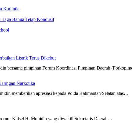
n Karhutla
i Jaga Banua Tetap Kondusif
chool
aikan Listrik Terus Dikebut
hidin bersama pimpinan Forum Koordinasi Pimpinan Daerah (Forkopi
Jaringan Narkotika
hidin memberikan apresiasi kepada Polda Kalimantan Selatan atas…
ernur Kalsel H. Muhidin yang diwakili Sekretaris Daerah…