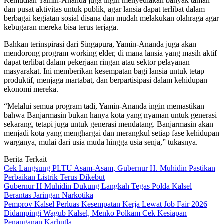
Kemudian Yamin-Ananda juga ingin menyediakan banyak taman
dan pusat aktivitas untuk publik, agar lansia dapat terlibat dalam
berbagai kegiatan sosial disana dan mudah melakukan olahraga agar
kebugaran mereka bisa terus terjaga.
Bahkan terinspirasi dari Singapura, Yamin-Ananda juga akan
mendorong program working elder, di mana lansia yang masih aktif
dapat terlibat dalam pekerjaan ringan atau sektor pelayanan
masyarakat. Ini memberikan kesempatan bagi lansia untuk tetap
produktif, menjaga martabat, dan berpartisipasi dalam kehidupan
ekonomi mereka.
“Melalui semua program tadi, Yamin-Ananda ingin memastikan
bahwa Banjarmasin bukan hanya kota yang nyaman untuk generasi
sekarang, tetapi juga untuk generasi mendatang. Banjarmasin akan
menjadi kota yang menghargai dan merangkul setiap fase kehidupan
warganya, mulai dari usia muda hingga usia senja,” tukasnya.
Berita Terkait
Cek Langsung PLTU Asam-Asam, Gubernur H. Muhidin Pastikan
Perbaikan Listrik Terus Dikebut
Gubernur H Muhidin Dukung Langkah Tegas Polda Kalsel
Berantas Jaringan Narkotika
Pemprov Kalsel Perluas Kesempatan Kerja Lewat Job Fair 2026
Didampingi Wagub Kalsel, Menko Polkam Cek Kesiapan
Penanganan Karhutla