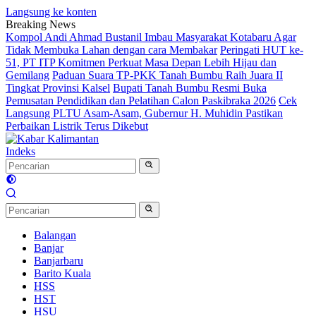
Langsung ke konten
Breaking News
Kompol Andi Ahmad Bustanil Imbau Masyarakat Kotabaru Agar
Tidak Membuka Lahan dengan cara Membakar
Peringati HUT ke-
51, PT ITP Komitmen Perkuat Masa Depan Lebih Hijau dan
Gemilang
Paduan Suara TP-PKK Tanah Bumbu Raih Juara II
Tingkat Provinsi Kalsel
Bupati Tanah Bumbu Resmi Buka
Pemusatan Pendidikan dan Pelatihan Calon Paskibraka 2026
Cek
Langsung PLTU Asam-Asam, Gubernur H. Muhidin Pastikan
Perbaikan Listrik Terus Dikebut
Indeks
Balangan
Banjar
Banjarbaru
Barito Kuala
HSS
HST
HSU