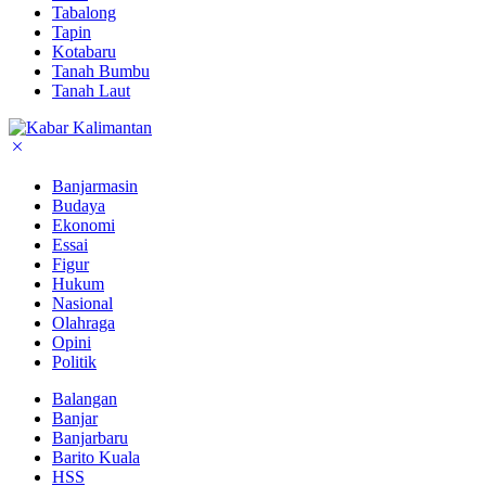
Tabalong
Tapin
Kotabaru
Tanah Bumbu
Tanah Laut
Banjarmasin
Budaya
Ekonomi
Essai
Figur
Hukum
Nasional
Olahraga
Opini
Politik
Balangan
Banjar
Banjarbaru
Barito Kuala
HSS