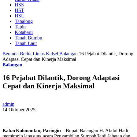
HSS
HST
HSU
Tabalong
Tapin
Kotabaru
Tanah Bumbu
Tanah Laut
Beranda
Berita
Lintas Kalsel
Balangan
16 Pejabat Dilantik, Dorong
Adaptasi Cepat dan Kinerja Maksimal
Balangan
16 Pejabat Dilantik, Dorong Adaptasi
Cepat dan Kinerja Maksimal
admin
14 Oktober 2025
KabarKalimantan, Paringin
– Bupati Balangan H. Abdul Hadi
memimpin langsung acara Pengambilan Sumpah/Janji Jabatan dan