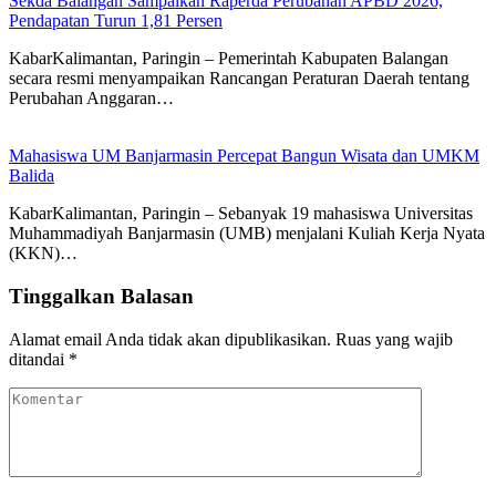
Sekda Balangan Sampaikan Raperda Perubahan APBD 2026,
Pendapatan Turun 1,81 Persen
KabarKalimantan, Paringin – Pemerintah Kabupaten Balangan
secara resmi menyampaikan Rancangan Peraturan Daerah tentang
Perubahan Anggaran…
Mahasiswa UM Banjarmasin Percepat Bangun Wisata dan UMKM
Balida
KabarKalimantan, Paringin – Sebanyak 19 mahasiswa Universitas
Muhammadiyah Banjarmasin (UMB) menjalani Kuliah Kerja Nyata
(KKN)…
Tinggalkan Balasan
Alamat email Anda tidak akan dipublikasikan.
Ruas yang wajib
ditandai
*