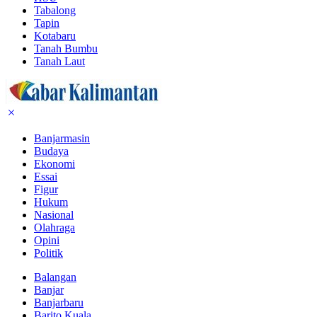
Tabalong
Tapin
Kotabaru
Tanah Bumbu
Tanah Laut
Banjarmasin
Budaya
Ekonomi
Essai
Figur
Hukum
Nasional
Olahraga
Opini
Politik
Balangan
Banjar
Banjarbaru
Barito Kuala