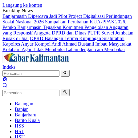
Langsung ke konten
Breaking News
Banjarmasin Dipercaya Jadi Pilot Project Digitalisasi Perlindungan
Sosial Nasional 2026
Sampaikan Perubahan KUA-PPAS 2026,
Pemko Banjarmasin Tegaskan Komitmen Pengelolaan Anggaran
yang Responsif
Anggota DPRD dan Dinas PUPR Survei Jembatan
Rusak di Juai
DPRD Balangan Terima Kunjungan Silaturahmi
Kapolres Anyar
Kompol Andi Ahmad Bustanil Imbau Masyarakat
Kotabaru Agar Tidak Membuka Lahan dengan cara Membakar
Indeks
Balangan
Banjar
Banjarbaru
Barito Kuala
HSS
HST
HSU