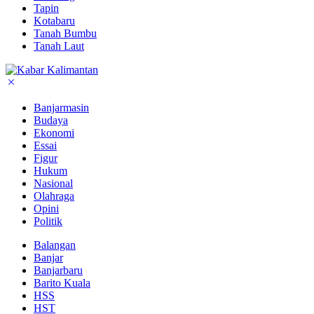
Tapin
Kotabaru
Tanah Bumbu
Tanah Laut
Banjarmasin
Budaya
Ekonomi
Essai
Figur
Hukum
Nasional
Olahraga
Opini
Politik
Balangan
Banjar
Banjarbaru
Barito Kuala
HSS
HST