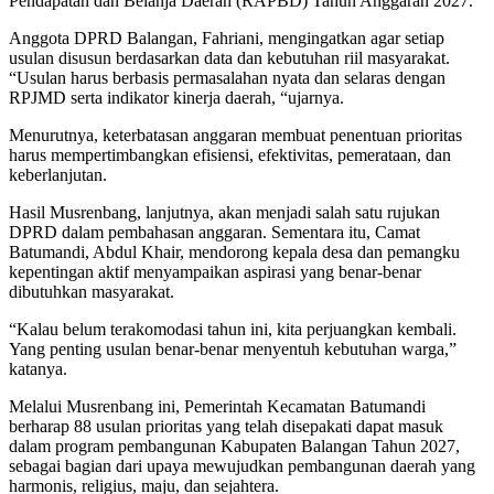
Pendapatan dan Belanja Daerah (RAPBD) Tahun Anggaran 2027.
Anggota DPRD Balangan, Fahriani, mengingatkan agar setiap
usulan disusun berdasarkan data dan kebutuhan riil masyarakat.
“Usulan harus berbasis permasalahan nyata dan selaras dengan
RPJMD serta indikator kinerja daerah, “ujarnya.
Menurutnya, keterbatasan anggaran membuat penentuan prioritas
harus mempertimbangkan efisiensi, efektivitas, pemerataan, dan
keberlanjutan.
Hasil Musrenbang, lanjutnya, akan menjadi salah satu rujukan
DPRD dalam pembahasan anggaran. Sementara itu, Camat
Batumandi, Abdul Khair, mendorong kepala desa dan pemangku
kepentingan aktif menyampaikan aspirasi yang benar-benar
dibutuhkan masyarakat.
“Kalau belum terakomodasi tahun ini, kita perjuangkan kembali.
Yang penting usulan benar-benar menyentuh kebutuhan warga,”
katanya.
Melalui Musrenbang ini, Pemerintah Kecamatan Batumandi
berharap 88 usulan prioritas yang telah disepakati dapat masuk
dalam program pembangunan Kabupaten Balangan Tahun 2027,
sebagai bagian dari upaya mewujudkan pembangunan daerah yang
harmonis, religius, maju, dan sejahtera.