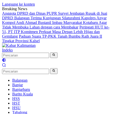
Langsung ke konten
Breaking News
Anggota DPRD dan Dinas PUPR Survei Jembatan Rusak di Juai
DPRD Balangan Terima Kunjungan Silaturahmi Kapolres Anyar
Kompol Andi Ahmad Bustanil Imbau Masyarakat Kotabaru Agar
Tidak Membuka Lahan dengan cara Membakar
Peringati HUT ke-
51, PT ITP Komitmen Perkuat Masa Depan Lebih Hijau dan
Gemilang
Paduan Suara TP-PKK Tanah Bumbu Raih Juara II
Tingkat Provinsi Kalsel
Indeks
Balangan
Banjar
Banjarbaru
Barito Kuala
HSS
HST
HSU
Tabalong