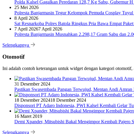
Polda Kalsel Gagalkan Peredaran 128,7 Kg Sabu, Gubernur H 
25 Mei 2026
Polresta Banjarmasin Tegur Kelompok Pemuda Cosplay Tuyul 
8 April 2026
Sat Resnarkoba Polres Batola Ringkus Pria Bawa Empat Pake
7 April 2026
7 April 2026
Polresta Banjarmasin Musnahkan 2.298,17 Gram Sabu dan 2.064
Selengkapnya
Otomotif
Ini adalah contoh keterangan untuk widget dengan kategori otomoti
31 Desember 2024
Pastikan Swasembada Pangan Terwujud, Mentan Andi Amran B
18 Desember 2024
18 Desember 2024
Disponsori PT Adaro Indonesia, PWI Kalsel Kembali Gelar Tu
16 Maret 2019
Demi Xpander, Mitsubishi Bakal Mengimpor Kembali Pajero S
Selengkapnya