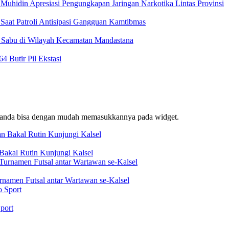
Muhidin Apresiasi Pengungkapan Jaringan Narkotika Lintas Provinsi
Saat Patroli Antisipasi Gangguan Kamtibmas
t Sabu di Wilayah Kecamatan Mandastana
 Butir Pil Ekstasi
f, anda bisa dengan mudah memasukkannya pada widget.
akal Rutin Kunjungi Kalsel
rnamen Futsal antar Wartawan se-Kalsel
port