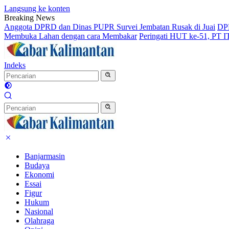
Langsung ke konten
Breaking News
Anggota DPRD dan Dinas PUPR Survei Jembatan Rusak di Juai
DPR
Membuka Lahan dengan cara Membakar
Peringati HUT ke-51, PT 
Indeks
Banjarmasin
Budaya
Ekonomi
Essai
Figur
Hukum
Nasional
Olahraga