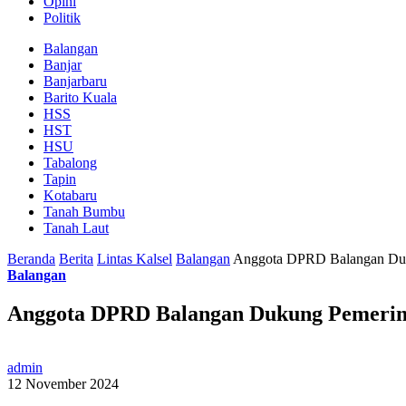
Opini
Politik
Balangan
Banjar
Banjarbaru
Barito Kuala
HSS
HST
HSU
Tabalong
Tapin
Kotabaru
Tanah Bumbu
Tanah Laut
Beranda
Berita
Lintas Kalsel
Balangan
Anggota DPRD Balangan Duk
Balangan
Anggota DPRD Balangan Dukung Pemerin
admin
12 November 2024