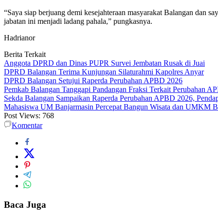
“Saya siap berjuang demi kesejahteraan masyarakat Balangan dan say
jabatan ini menjadi ladang pahala,” pungkasnya.
Hadrianor
Berita Terkait
Anggota DPRD dan Dinas PUPR Survei Jembatan Rusak di Juai
DPRD Balangan Terima Kunjungan Silaturahmi Kapolres Anyar
DPRD Balangan Setujui Raperda Perubahan APBD 2026
Pemkab Balangan Tanggapi Pandangan Fraksi Terkait Perubahan A
Sekda Balangan Sampaikan Raperda Perubahan APBD 2026, Pendapa
Mahasiswa UM Banjarmasin Percepat Bangun Wisata dan UMKM B
Post Views:
768
Komentar
Baca Juga