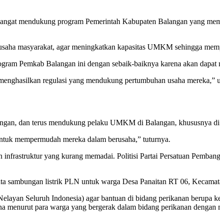
angat mendukung program Pemerintah Kabupaten Balangan yang memf
saha masyarakat, agar meningkatkan kapasitas UMKM sehingga memp
gram Pemkab Balangan ini dengan sebaik-baiknya karena akan dapat
menghasilkan regulasi yang mendukung pertumbuhan usaha mereka,” uj
gan, dan terus mendukung pelaku UMKM di Balangan, khususnya di d
ntuk mempermudah mereka dalam berusaha,” tuturnya.
infrastruktur yang kurang memadai. Politisi Partai Persatuan Pembang
minta sambungan listrik PLN untuk warga Desa Panaitan RT 06, Kecam
ayan Seluruh Indonesia) agar bantuan di bidang perikanan berupa k
rena menurut para warga yang bergerak dalam bidang perikanan denga