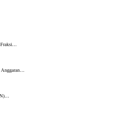
i-Fraksi…
an Anggaran…
KKN)…