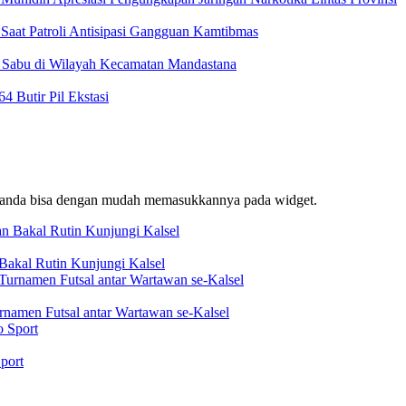
Saat Patroli Antisipasi Gangguan Kamtibmas
t Sabu di Wilayah Kecamatan Mandastana
 Butir Pil Ekstasi
f, anda bisa dengan mudah memasukkannya pada widget.
akal Rutin Kunjungi Kalsel
rnamen Futsal antar Wartawan se-Kalsel
port