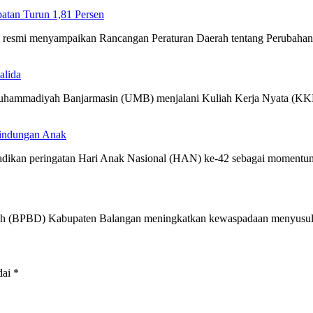
tan Turun 1,81 Persen
ra resmi menyampaikan Rancangan Peraturan Daerah tentang Perubah
alida
 Muhammadiyah Banjarmasin (UMB) menjalani Kuliah Kerja Nyata (
lindungan Anak
jadikan peringatan Hari Anak Nasional (HAN) ke-42 sebagai momen
rah (BPBD) Kabupaten Balangan meningkatkan kewaspadaan menyusu
dai
*