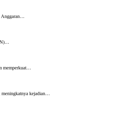
an Anggaran…
KKN)…
tum memperkuat…
l meningkatnya kejadian…