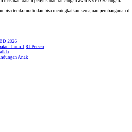
an masukan dalam penyusunan rancangan awal RKPD Balangan.
an bisa terakomodir dan bisa meningkatkan kemajuan pembangunan di
PBD 2026
tan Turun 1,81 Persen
alida
lindungan Anak