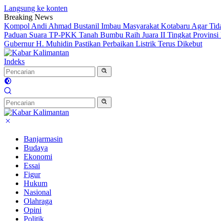
Langsung ke konten
Breaking News
Kompol Andi Ahmad Bustanil Imbau Masyarakat Kotabaru Agar Ti
Paduan Suara TP-PKK Tanah Bumbu Raih Juara II Tingkat Provinsi 
Gubernur H. Muhidin Pastikan Perbaikan Listrik Terus Dikebut
Indeks
Banjarmasin
Budaya
Ekonomi
Essai
Figur
Hukum
Nasional
Olahraga
Opini
Politik