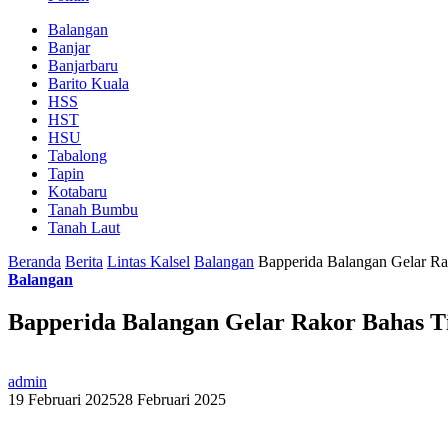
Balangan
Banjar
Banjarbaru
Barito Kuala
HSS
HST
HSU
Tabalong
Tapin
Kotabaru
Tanah Bumbu
Tanah Laut
Beranda
Berita
Lintas Kalsel
Balangan
Bapperida Balangan Gelar R
Balangan
Bapperida Balangan Gelar Rakor Bahas 
admin
19 Februari 2025
28 Februari 2025