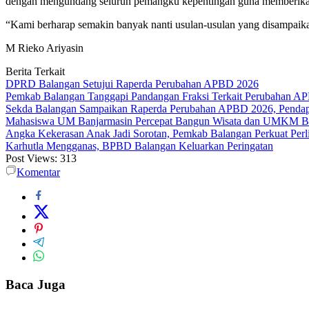
dengan mengundang seluruh pemangku kepentingan guna memberik
“Kami berharap semakin banyak nanti usulan-usulan yang disampaik
M Rieko Ariyasin
Berita Terkait
DPRD Balangan Setujui Raperda Perubahan APBD 2026
Pemkab Balangan Tanggapi Pandangan Fraksi Terkait Perubahan A
Sekda Balangan Sampaikan Raperda Perubahan APBD 2026, Pendapa
Mahasiswa UM Banjarmasin Percepat Bangun Wisata dan UMKM B
Angka Kekerasan Anak Jadi Sorotan, Pemkab Balangan Perkuat Per
Karhutla Mengganas, BPBD Balangan Keluarkan Peringatan
Post Views:
313
Komentar
Baca Juga