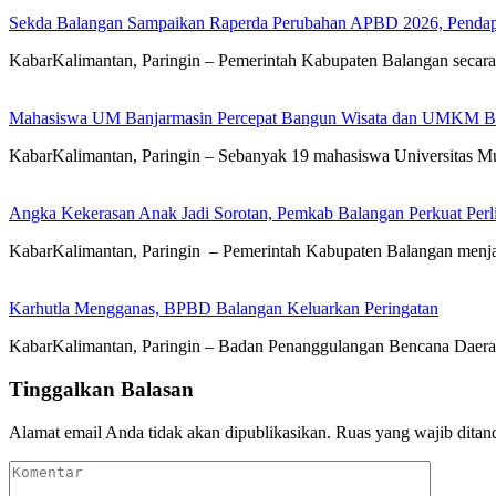
Sekda Balangan Sampaikan Raperda Perubahan APBD 2026, Pendapa
KabarKalimantan, Paringin – Pemerintah Kabupaten Balangan seca
Mahasiswa UM Banjarmasin Percepat Bangun Wisata dan UMKM B
KabarKalimantan, Paringin – Sebanyak 19 mahasiswa Universitas
Angka Kekerasan Anak Jadi Sorotan, Pemkab Balangan Perkuat Per
KabarKalimantan, Paringin – Pemerintah Kabupaten Balangan men
Karhutla Mengganas, BPBD Balangan Keluarkan Peringatan
KabarKalimantan, Paringin – Badan Penanggulangan Bencana Dae
Tinggalkan Balasan
Alamat email Anda tidak akan dipublikasikan.
Ruas yang wajib ditan