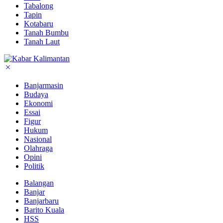
Tabalong
Tapin
Kotabaru
Tanah Bumbu
Tanah Laut
Banjarmasin
Budaya
Ekonomi
Essai
Figur
Hukum
Nasional
Olahraga
Opini
Politik
Balangan
Banjar
Banjarbaru
Barito Kuala
HSS