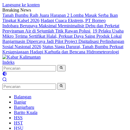
Langsung ke konten
Breaking News
Tanah Bumbu Raih Juara Harapan 2 Lomba Masak Serba Ikan
Tingkat Kalsel 2026
Hadapi Cuaca Ekstrem, PT Borneo
Indobara Berupaya Maksimal Meminimalisir Debu dan Perketat
Penyiraman Air di Sejumlah Titik Rawan Polusi
19 Pelaku Usaha
Mikro Terima Sertifikat Halal, Perkuat Daya Saing Produk Lokal
Banjarmasin Dipercaya Jadi Pilot Project Digitalisasi Perlindungan
Sosial Nasional 2026
Status Siaga Darurat, Tanah Bumbu Perkuat
Kesiapsiagaan Hadapi Karhutla dan Bencana Hidrometeorologi
Indeks
Balangan
Banjar
Banjarbaru
Barito Kuala
HSS
HST
HSU