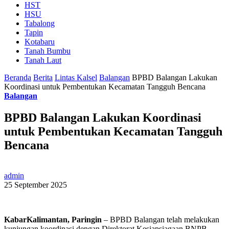
HST
HSU
Tabalong
Tapin
Kotabaru
Tanah Bumbu
Tanah Laut
Beranda
Berita
Lintas Kalsel
Balangan
BPBD Balangan Lakukan
Koordinasi untuk Pembentukan Kecamatan Tangguh Bencana
Balangan
BPBD Balangan Lakukan Koordinasi
untuk Pembentukan Kecamatan Tangguh
Bencana
admin
25 September 2025
KabarKalimantan, Paringin
– BPBD Balangan telah melakukan
kunjungan koordinasi dengan Direktorat Kesiapsiagaan BNPB,