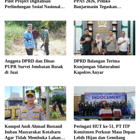
Pilot Project Digitalisasi
PPAS 2026, Pemko
Perlindungan Sosial Nasional
Banjarmasin Tegaskan
2026
Komitmen Pengelolaan
Anggaran yang Responsif
Anggota DPRD dan Dinas
DPRD Balangan Terima
PUPR Survei Jembatan Rusak
Kunjungan Silaturahmi
di Juai
Kapolres Anyar
Kompol Andi Ahmad Bustanil
Peringati HUT ke-51, PT ITP
Imbau Masyarakat Kotabaru
Komitmen Perkuat Masa Depan
Agar Tidak Membuka Lahan
Lebih Hijau dan Gemilang