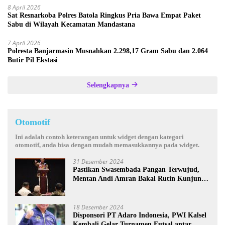
8 April 2026
Sat Resnarkoba Polres Batola Ringkus Pria Bawa Empat Paket
Sabu di Wilayah Kecamatan Mandastana
7 April 2026
Polresta Banjarmasin Musnahkan 2.298,17 Gram Sabu dan 2.064
Butir Pil Ekstasi
Selengkapnya
Otomotif
Ini adalah contoh keterangan untuk widget dengan kategori
otomotif, anda bisa dengan mudah memasukkannya pada widget.
31 Desember 2024
Pastikan Swasembada Pangan Terwujud,
Mentan Andi Amran Bakal Rutin Kunjungi
Kalsel
18 Desember 2024
Disponsori PT Adaro Indonesia, PWI Kalsel
Kembali Gelar Turnamen Futsal antar