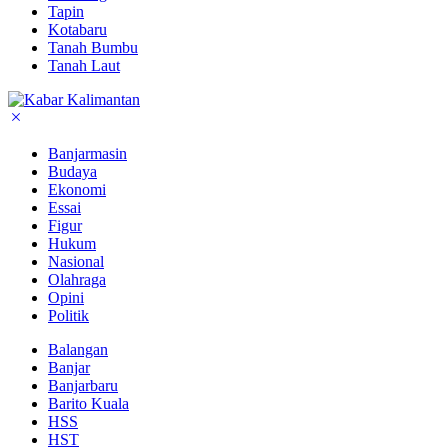
Tapin
Kotabaru
Tanah Bumbu
Tanah Laut
Banjarmasin
Budaya
Ekonomi
Essai
Figur
Hukum
Nasional
Olahraga
Opini
Politik
Balangan
Banjar
Banjarbaru
Barito Kuala
HSS
HST