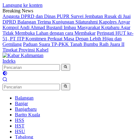
Langsung ke konten
Breaking News
Anggota DPRD dan Dinas PUPR Survei Jembatan Rusak di Juai
DPRD Balangan Terima Kunjungan Silaturahmi Kapolres Anyar
Kompol Andi Ahmad Bustanil Imbau Masyarakat Kotabaru Agar
Tidak Membuka Lahan dengan cara Membakar
Peringati HUT ke-
51, PT ITP Komitmen Perkuat Masa Depan Lebih Hijau dan
Gemilang
Paduan Suara TP-PKK Tanah Bumbu Raih Juara II
Tingkat Provinsi Kalsel
Indeks
Balangan
Banjar
Banjarbaru
Barito Kuala
HSS
HST
HSU
Tabalong