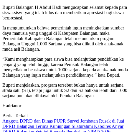
Bupati Balangan H Abdul Hadi mengucapkan selamat kepada para
siswa-siswi yang telah lulus dan memberikan apresiasi bagi siswa
berprestasi.
Ia mengumumkan bahwa pemerintah ingin meningkatkan sumber
daya manusia yang unggul di Kabupaten Balangan, maka
Pemerintah Kabupaten Balangan telah meluncurkan progam
Balangan Unggul 1.000 Sarjana yang bisa diikuti oleh anak-anak
muda asli Balangan.
“Kami mengharapkan para siswa bisa melanjutkan pendidikan ke
jenjang yang lebih tinggi, karena Pemkab Balangan telah
menyediakan beasiswa untuk 1000 sarjana kepada anak-anak muda
Balangan yang ingin melanjutkan pendidikannya,” kata Bupati.
Bupati menjelaskan, program tersebut bukan hanya untuk sarjana
strata satu (S1), tetapi juga untuk S2 dan S3 bahkan lebih dari 1000
sarjana pun akan dibiayai oleh Pemkab Balangan.
Hadrianor
Berita Terkait
Anggota DPRD dan Dinas PUPR Survei Jembatan Rusak di Juai
DPRD Balangan Terima Kunjungan Silaturahmi Kapolres Anyar
DPRD Balangan Setujui Raperda Perubahan APBD 2026