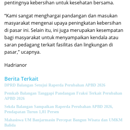
pentingnya kebersihan untuk kesehatan bersama.
“Kami sangat menghargai pandangan dan masukan
masyarakat mengenai upaya peningkatan kebersihan
di pasar ini. Selain itu, ini juga merupakan kesempatan
bagi masyarakat untuk menyampaikan kendala atau
saran pedagang terkait fasilitas dan lingkungan di
pasar,” ucapnya.
Hadrianor
Berita Terkait
DPRD Balangan Setujui Raperda Perubahan APBD 2026
Pemkab Balangan Tanggapi Pandangan Fraksi Terkait Perubahan
APBD 2026
Sekda Balangan Sampaikan Raperda Perubahan APBD 2026,
Pendapatan Turun 1,81 Persen
Mahasiswa UM Banjarmasin Percepat Bangun Wisata dan UMKM
Balida