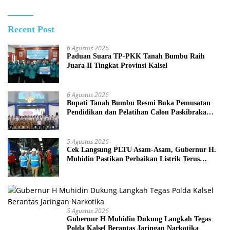
Recent Post
6 Agustus 2026
Paduan Suara TP-PKK Tanah Bumbu Raih
Juara II Tingkat Provinsi Kalsel
6 Agustus 2026
Bupati Tanah Bumbu Resmi Buka Pemusatan
Pendidikan dan Pelatihan Calon Paskibraka
2026
5 Agustus 2026
Cek Langsung PLTU Asam-Asam, Gubernur H.
Muhidin Pastikan Perbaikan Listrik Terus
Dikebut
5 Agustus 2026
Gubernur H Muhidin Dukung Langkah Tegas
Polda Kalsel Berantas Jaringan Narkotika