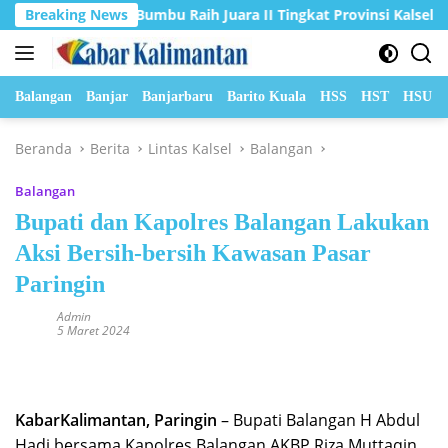
Langsung
P-PKK Tanah Bumbu Raih Juara II Tingkat Provinsi Kalsel
Breaking News
ke
konten
Balangan
Banjar
Banjarbaru
Barito Kuala
HSS
HST
HSU
Beranda
Berita
Lintas Kalsel
Balangan
Balangan
Bupati dan Kapolres Balangan Lakukan
Aksi Bersih-bersih Kawasan Pasar
Paringin
Admin
5 Maret 2024
KabarKalimantan, Paringin
– Bupati Balangan H Abdul
Hadi bersama Kapolres Balangan AKBP Riza Muttaqin