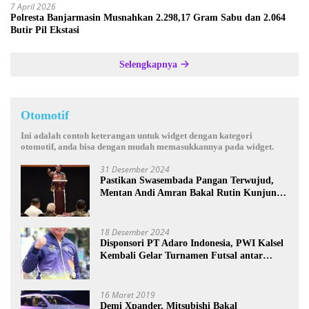
7 April 2026
Polresta Banjarmasin Musnahkan 2.298,17 Gram Sabu dan 2.064
Butir Pil Ekstasi
Selengkapnya
Otomotif
Ini adalah contoh keterangan untuk widget dengan kategori
otomotif, anda bisa dengan mudah memasukkannya pada widget.
31 Desember 2024
Pastikan Swasembada Pangan Terwujud,
Mentan Andi Amran Bakal Rutin Kunjungi
Kalsel
18 Desember 2024
Disponsori PT Adaro Indonesia, PWI Kalsel
Kembali Gelar Turnamen Futsal antar
Wartawan se-Kalsel
16 Maret 2019
Demi Xpander, Mitsubishi Bakal