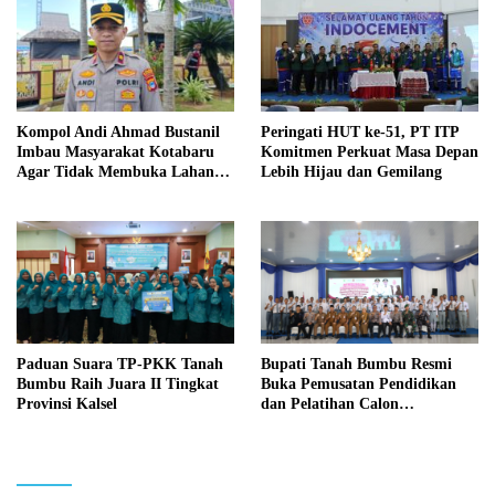
Kompol Andi Ahmad Bustanil
Peringati HUT ke-51, PT ITP
Imbau Masyarakat Kotabaru
Komitmen Perkuat Masa Depan
Agar Tidak Membuka Lahan
Lebih Hijau dan Gemilang
dengan cara Membakar
Paduan Suara TP-PKK Tanah
Bupati Tanah Bumbu Resmi
Bumbu Raih Juara II Tingkat
Buka Pemusatan Pendidikan
Provinsi Kalsel
dan Pelatihan Calon
Paskibraka 2026