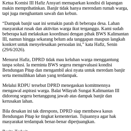
Ketua Komisi III Hafiz Ansyari memaparkan kondisi di lapangan
makin memprihatinkan. Banjir tidak hanya merendam rumah warga,
tapi juga menghantam sawah dan kebun.
“Dampak banjir saat ini semakin parah di beberapa desa. Lahan
masyarakat rusak dan aktivitas warga ikut terganggu. Kami sudah
beberapa kali melakukan koordinasi dengan pihak BWS Kalimantan
III, namun hingga sekarang belum ada tanggapan maupun langkah
konkret untuk menyelesaikan persoalan ini,” kata Hafiz, Senin
(29/6/2026).
Menurut Hafiz, DPRD tidak mau keluhan warga menggantung
tanpa solusi. Ia meminta BWS segera mengevaluasi kondisi
Bendungan Pitap dan mengambil aksi nyata untuk meredam banjir
serta memulihkan lahan yang terdampak.
Melalui RDPU tersebut DPRD menegaskan komitmennya
mengawal aspirasi warga. Balai Wilayah Sungai Kalimantan III
didorong segera bertanggung jawab atas dampak banjir dan
kerusakan lahan.
Bila desakan ini tak direspons, DPRD siap membawa kasus
Bendungan Pitap ke tingkat kementerian. Tujuannya agar hak
masyarakat terdampak benar-benar diperjuangkan.