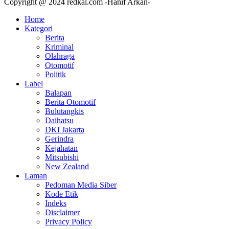
Copyright @ 2024 redkal.com -Hanif Arkan-
Home
Kategori
Berita
Kriminal
Olahraga
Otomotif
Politik
Label
Balapan
Berita Otomotif
Bulutangkis
Daihatsu
DKI Jakarta
Gerindra
Kejahatan
Mitsubishi
New Zealand
Laman
Pedoman Media Siber
Kode Etik
Indeks
Disclaimer
Privacy Policy