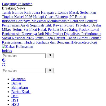
Langsung ke konten
Breaking News
Tanah Bumbu Raih Juara Harapan 2 Lomba Masak Serba Ikan
Tingkat Kalsel 2026
Hadapi Cuaca Ekstrem, PT Borneo
Indobara Berupaya Maksimal Meminimalisir Debu dan Perketat
Penyiraman Air di Sejumlah Titik Rawan Polusi
19 Pelaku Usaha
Mikro Terima Sertifikat Halal, Perkuat Daya Saing Produk Lokal
Banjarmasin Dipercaya Jadi Pilot Project Digitalisasi Perlindungan
Sosial Nasional 2026
Status Siaga Darurat, Tanah Bumbu Perkuat
Kesiapsiagaan Hadapi Karhutla dan Bencana Hidrometeorologi
Indeks
Balangan
Banjar
Banjarbaru
Barito Kuala
HSS
HST
HSU