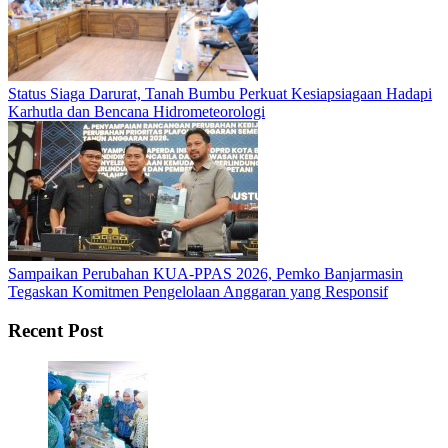
Status Siaga Darurat, Tanah Bumbu Perkuat Kesiapsiagaan Hadapi
Karhutla dan Bencana Hidrometeorologi
Sampaikan Perubahan KUA-PPAS 2026, Pemko Banjarmasin
Tegaskan Komitmen Pengelolaan Anggaran yang Responsif
Recent Post