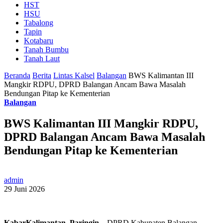
HST
HSU
Tabalong
Tapin
Kotabaru
Tanah Bumbu
Tanah Laut
Beranda
Berita
Lintas Kalsel
Balangan
BWS Kalimantan III
Mangkir RDPU, DPRD Balangan Ancam Bawa Masalah
Bendungan Pitap ke Kementerian
Balangan
BWS Kalimantan III Mangkir RDPU,
DPRD Balangan Ancam Bawa Masalah
Bendungan Pitap ke Kementerian
admin
29 Juni 2026
KabarKalimantan, Paringin
– DPRD Kabupaten Balangan