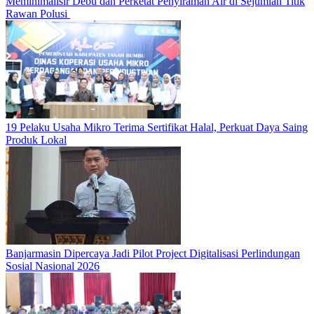
Meminimalisir Debu dan Perketat Penyiraman Air di Sejumlah Titik
Rawan Polusi
19 Pelaku Usaha Mikro Terima Sertifikat Halal, Perkuat Daya Saing
Produk Lokal
Banjarmasin Dipercaya Jadi Pilot Project Digitalisasi Perlindungan
Sosial Nasional 2026