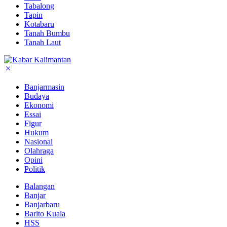
Tabalong
Tapin
Kotabaru
Tanah Bumbu
Tanah Laut
Banjarmasin
Budaya
Ekonomi
Essai
Figur
Hukum
Nasional
Olahraga
Opini
Politik
Balangan
Banjar
Banjarbaru
Barito Kuala
HSS