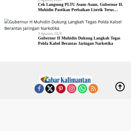
Cek Langsung PLTU Asam-Asam, Gubernur H.
Muhidin Pastikan Perbaikan Listrik Terus
Dikebut
5 Agustus 2026
Gubernur H Muhidin Dukung Langkah Tegas
Polda Kalsel Berantas Jaringan Narkotika
Redaksi
Indeks
Kode Etik
Privacy Policy
Disclaimer
Pedoman Media Siber
Copyright @ 2024 redkal.com -Hanif Arkan-