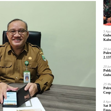
5 Agu
Gube
Kals
29 Ju
Polr
2.13
20 Ju
Pold
Gube
Jari
25 Me
Polr
Cosp
Kam
8 Apr
Sat 
Empa