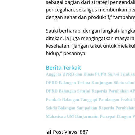
sebagai bagian dari strategi pengenda
pencegahan, sekaligus memberikan pen
dengan sehat dan produktif,” tambahn
Sauki berharap, dengan langkah-langka
ditekan. Ia juga mengingatkan masyar
kesehatan. “Jangan takut untuk melakuk
hidup,” pesannya.
Berita Terkait
Anggota DPRD dan Dinas PUPR Survei Jembata
DPRD Balangan Terima Kunjungan Silaturahmi
DPRD Balangan Setujui Raperda Perubahan A
Pemkab Balangan Tanggapi Pandangan Fraksi 
Sekda Balangan Sampaikan Raperda Perubahan
Mahasiswa UM Banjarmasin Percepat Bangun 
Post Views:
887