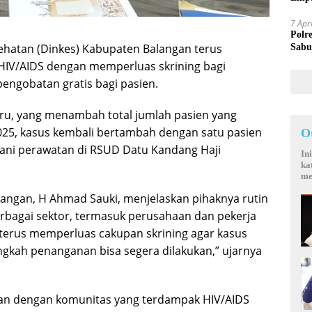
Mand
7 Apr
Polr
ehatan (Dinkes) Kabupaten Balangan terus
Sabu
IV/AIDS dengan memperluas skrining bagi
engobatan gratis bagi pasien.
baru, yang menambah total jumlah pasien yang
025, kasus kembali bertambah dengan satu pasien
O
alani perawatan di RSUD Datu Kandang Haji
In
ka
me
alangan, H Ahmad Sauki, menjelaskan pihaknya rutin
rbagai sektor, termasuk perusahaan dan pekerja
mi terus memperluas cakupan skrining agar kasus
langkah penanganan bisa segera dilakukan,” ujarnya
aan dengan komunitas yang terdampak HIV/AIDS