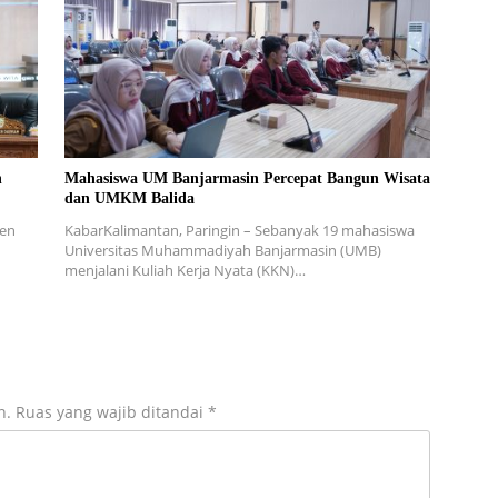
n
Mahasiswa UM Banjarmasin Percepat Bangun Wisata
dan UMKM Balida
ten
KabarKalimantan, Paringin – Sebanyak 19 mahasiswa
n
Universitas Muhammadiyah Banjarmasin (UMB)
menjalani Kuliah Kerja Nyata (KKN)…
n.
Ruas yang wajib ditandai
*