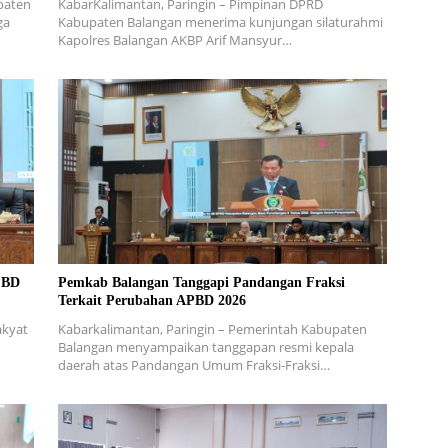
paten
KabarKalimantan, Paringin – Pimpinan DPRD
ga
Kabupaten Balangan menerima kunjungan silaturahmi
Kapolres Balangan AKBP Arif Mansyur…
PBD
Pemkab Balangan Tanggapi Pandangan Fraksi
Terkait Perubahan APBD 2026
akyat
Kabarkalimantan, Paringin – Pemerintah Kabupaten
Balangan menyampaikan tanggapan resmi kepala
daerah atas Pandangan Umum Fraksi-Fraksi…