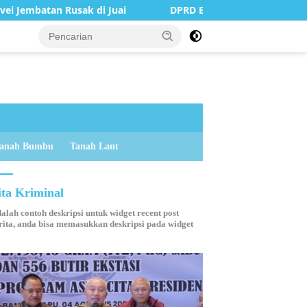
i Juai
DPRD Balangan Terima Kunjungan Silaturahmi Ka
anah Bumbu
Tanah Laut
ita Kriminal
dalah contoh deskripsi untuk widget recent post
ita, anda bisa memasukkan deskripsi pada widget