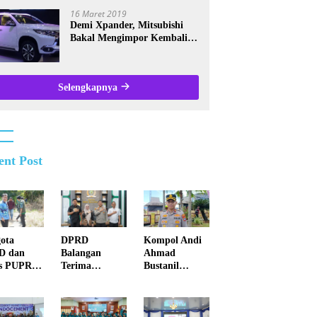
Kalsel
16 Maret 2019
Demi Xpander, Mitsubishi
Bakal Mengimpor Kembali
Pajero Sport
Selengkapnya
ent Post
Kompol Andi
ota
DPRD
Ahmad
D dan
Balangan
Bustanil
s PUPR
Terima
Imbau
ei
Kunjungan
Masyarakat
atan
Silaturahmi
Kotabaru Agar
k di Juai
Kapolres
Tidak
Anyar