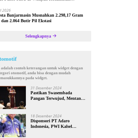
astana
il 2026
esta Banjarmasin Musnahkan 2.298,17 Gram
 dan 2.064 Butir Pil Ekstasi
Selengkapnya
tomotif
i adalah contoh keterangan untuk widget dengan
tegori otomotif, anda bisa dengan mudah
masukkannya pada widget.
31 Desember 2024
Pastikan Swasembada
Pangan Terwujud, Mentan
Andi Amran Bakal Rutin
Kunjungi Kalsel
18 Desember 2024
Disponsori PT Adaro
Indonesia, PWI Kalsel
Kembali Gelar Turnamen
Futsal antar Wartawan se-