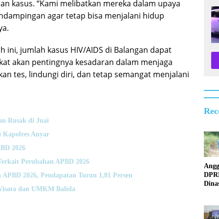
lian kasus. “Kami melibatkan mereka dalam upaya
dampingan agar tetap bisa menjalani hidup
ya.
h ini, jumlah kasus HIV/AIDS di Balangan dapat
akat akan pentingnya kesadaran dalam menjaga
an tes, lindungi diri, dan tetap semangat menjalani
Rec
n Rusak di Juai
 Kapolres Anyar
PBD 2026
Terkait Perubahan APBD 2026
Angg
DPR
 APBD 2026, Pendapatan Turun 1,81 Persen
Dina
Wisata dan UMKM Balida
Surv
Jemb
Rusa