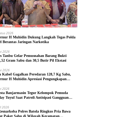
stus 2026
rnur H Muhidin Dukung Langkah Tegas Polda
el Berantas Jaringan Narkotika
ni 2026
es Tanbu Gelar Pemusnahan Barang Bukti
7,52 Gram Sabu dan 30,5 Butir Pil Ekstasi
ni 2026
a Kalsel Gagalkan Peredaran 128,7 Kg Sabu,
rnur H Muhidin Apresiasi Pengungkapan
ngan Narkotika Lintas Provinsi
i 2026
esta Banjarmasin Tegur Kelompok Pemuda
lay Tuyul Saat Patroli Antisipasi Gangguan
tibmas
il 2026
Resnarkoba Polres Batola Ringkus Pria Bawa
t Paket Sabu di Wilayah Kecamatan