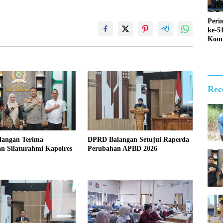
Peri
ke-5
Kom
Perk
Depa
Hija
Gemi
Rec
angan Terima
DPRD Balangan Setujui Raperda
n Silaturahmi Kapolres
Perubahan APBD 2026