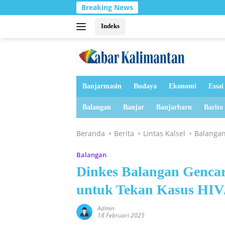
Langsung
Breaking News
ke
konten
Indeks
Banjarmasin
Budaya
Ekonomi
Essai
Balangan
Banjar
Banjarbaru
Barito
Beranda
Berita
Lintas Kalsel
Balanga
Balangan
Dinkes Balangan Genca
untuk Tekan Kasus HI
Admin
18 Februari 2025