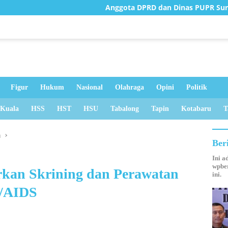
Anggota DPRD dan Dinas PUPR Survei Jembatan Rusak d
Figur
Hukum
Nasional
Olahraga
Opini
Politik
 Kuala
HSS
HST
HSU
Tabalong
Tapin
Kotabaru
T
n
Ber
Ini a
wpber
rkan Skrining dan Perawatan
ini.
V/AIDS