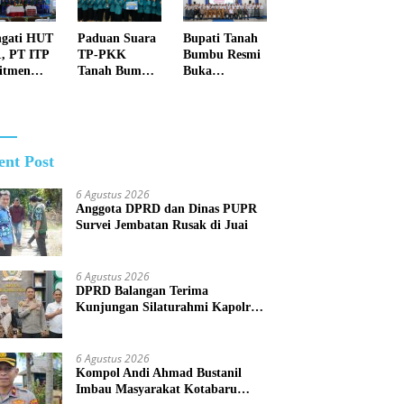
Membuka
Lahan dengan
ngati HUT
Paduan Suara
Bupati Tanah
cara
1, PT ITP
TP-PKK
Bumbu Resmi
Membakar
itmen
Tanah Bumbu
Buka
uat Masa
Raih Juara II
Pemusatan
n Lebih
Tingkat
Pendidikan
u dan
Provinsi Kalsel
dan Pelatihan
lang
Calon
Paskibraka
ent Post
2026
6 Agustus 2026
Anggota DPRD dan Dinas PUPR
Survei Jembatan Rusak di Juai
6 Agustus 2026
DPRD Balangan Terima
Kunjungan Silaturahmi Kapolres
Anyar
6 Agustus 2026
Kompol Andi Ahmad Bustanil
Imbau Masyarakat Kotabaru