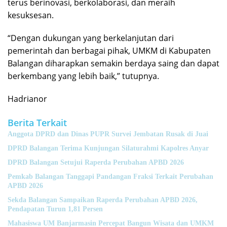
terus berinovasi, berkolaborasi, dan meraih
kesuksesan.
“Dengan dukungan yang berkelanjutan dari
pemerintah dan berbagai pihak, UMKM di Kabupaten
Balangan diharapkan semakin berdaya saing dan dapat
berkembang yang lebih baik,” tutupnya.
Hadrianor
Berita Terkait
Anggota DPRD dan Dinas PUPR Survei Jembatan Rusak di Juai
DPRD Balangan Terima Kunjungan Silaturahmi Kapolres Anyar
DPRD Balangan Setujui Raperda Perubahan APBD 2026
Pemkab Balangan Tanggapi Pandangan Fraksi Terkait Perubahan
APBD 2026
Sekda Balangan Sampaikan Raperda Perubahan APBD 2026,
Pendapatan Turun 1,81 Persen
Mahasiswa UM Banjarmasin Percepat Bangun Wisata dan UMKM