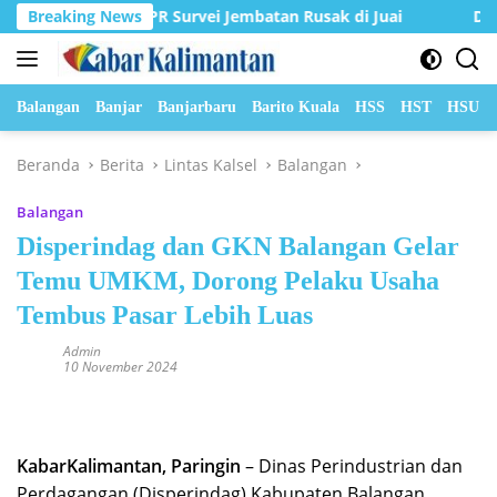
Langsung
an Dinas PUPR Survei Jembatan Rusak di Juai
Breaking News
DPRD Bal
ke
konten
Balangan
Banjar
Banjarbaru
Barito Kuala
HSS
HST
HSU
Beranda
Berita
Lintas Kalsel
Balangan
Balangan
Disperindag dan GKN Balangan Gelar
Temu UMKM, Dorong Pelaku Usaha
Tembus Pasar Lebih Luas
Admin
10 November 2024
KabarKalimantan, Paringin
– Dinas Perindustrian dan
Perdagangan (Disperindag) Kabupaten Balangan