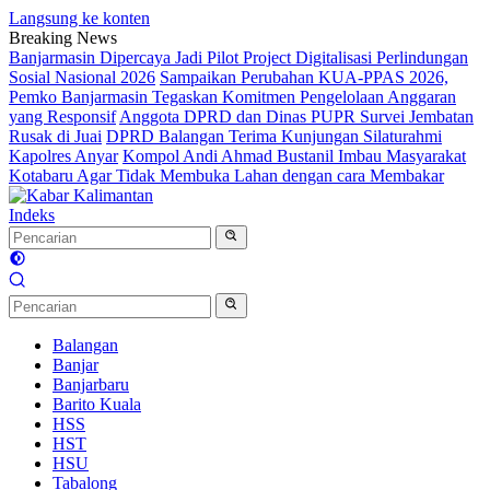
Langsung ke konten
Breaking News
Banjarmasin Dipercaya Jadi Pilot Project Digitalisasi Perlindungan
Sosial Nasional 2026
Sampaikan Perubahan KUA-PPAS 2026,
Pemko Banjarmasin Tegaskan Komitmen Pengelolaan Anggaran
yang Responsif
Anggota DPRD dan Dinas PUPR Survei Jembatan
Rusak di Juai
DPRD Balangan Terima Kunjungan Silaturahmi
Kapolres Anyar
Kompol Andi Ahmad Bustanil Imbau Masyarakat
Kotabaru Agar Tidak Membuka Lahan dengan cara Membakar
Indeks
Balangan
Banjar
Banjarbaru
Barito Kuala
HSS
HST
HSU
Tabalong