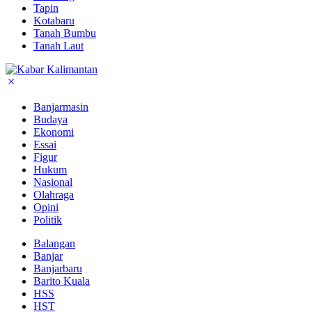
Tapin
Kotabaru
Tanah Bumbu
Tanah Laut
Banjarmasin
Budaya
Ekonomi
Essai
Figur
Hukum
Nasional
Olahraga
Opini
Politik
Balangan
Banjar
Banjarbaru
Barito Kuala
HSS
HST