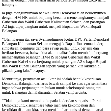
amanah dengan baik selama masa periode 2024 hingga 2029 nanti,”
harapnya.
Ia juga mengumumkan bahwa Partai Demokrat telah berkomitmen
dengan HM-HR untuk berjuang bersama memenangkannya menjadi
Gubernur dan Wakil Gubernur Kalimantan Selatan, dan pasangan
A2 juga diperjuangkan untuk menjadi Bupati dan Wakil Bupati
Balangan.
“Oleh Karena itu, saya Syamsudinnoor Ketua DPC Partai Demokrat
Balangan Kalimantan Selatan mengajak Bapak Ibu semua kader,
simpatisan, pengurus dan para sayap partai, untuk berjanji dan
berikrar bersama, bahwa kita akan totalitas bahu membahu berjuang
memenangkan pasangan HM-HS sebagai Gubernur dan Wakil
Gubernur Kalsel serta berjuang untuk pasangan A2 sebagai Bupati
dan Wakil Bupati Balangan seperti yang pernah kita lakukan di
pilkada yang lalu,” ucapnya.
Menurutnya, pernyataan atau ikrar ini adalah bentuk keseriusan
Demokrat Balangan dari arus bawah sampai ke atas agar senantiasa
ingat bahwa perjuangan ini bukan untuk sekelompok orang tapi
untuk Balangan dan Kalimantan Selatan yang tercinta.
“Tidak lupa kami memohon kepada kader dan simpatisan Partai
Demokrat untuk senantiasa tetap menjaga kekompakan dan
kesolidan di antara kita, serta menjalin harmonisasi dengan partai