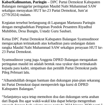
KabarKalimantan, Paringin
– DPC Partai Demokrat Kabupaten
Balangan menggelar peringatan Maulid Nabi Muhammad SAW
sekaligus merayakan HUT ke-23 Partai Demokrat, Jum’at
(27/9/2024) malam.
Kegiatan tersebut berlangsung di Lapangan Martasura Paringin
dengan menghadirkan Pimpinan Pondok Pesantren Riyadhul
Muhibbin, Desa Bungin, Ustadz Guru Saubari.
Ketua DPC Partai Demokrat Kabupaten Balangan Syamsudinoor
mengucapkan terimakasih atas kehadiran para undangan dalam
rangka Maulid Nabi Muhammad SAW sekaligus perayaan HUT ke-
23 Partai Demokrat.
Syamsudinoor yang juga Anggota DPRD Balangan mengatakan
peringatan maulid ini adalah bentuk rasa syukur dan terimakasih
kepada para kader, simpatisan dan pemilih Partai Demokrat pada
Pileg Pebruari lalu.
“Alhamdulillah dengan bantuan dan dukungan pian-pian sekarang
ini Partai Demokrat dapat memperoleh tiga kursi di DPRD
Kabupaten Balangan.”
“Selanjutnya saya tetap memohon doa dan dukungan serta arahan
dari Bapak Ibu agar wakil-wakil kita dapat bekerja mengemban