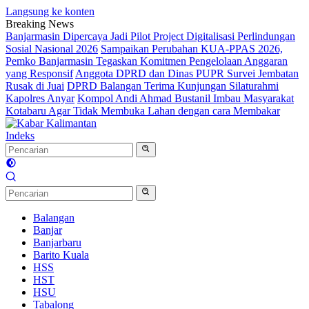
Langsung ke konten
Breaking News
Banjarmasin Dipercaya Jadi Pilot Project Digitalisasi Perlindungan
Sosial Nasional 2026
Sampaikan Perubahan KUA-PPAS 2026,
Pemko Banjarmasin Tegaskan Komitmen Pengelolaan Anggaran
yang Responsif
Anggota DPRD dan Dinas PUPR Survei Jembatan
Rusak di Juai
DPRD Balangan Terima Kunjungan Silaturahmi
Kapolres Anyar
Kompol Andi Ahmad Bustanil Imbau Masyarakat
Kotabaru Agar Tidak Membuka Lahan dengan cara Membakar
Indeks
Balangan
Banjar
Banjarbaru
Barito Kuala
HSS
HST
HSU
Tabalong