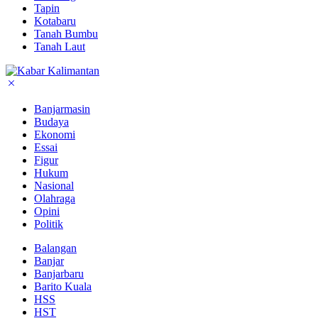
Tapin
Kotabaru
Tanah Bumbu
Tanah Laut
Banjarmasin
Budaya
Ekonomi
Essai
Figur
Hukum
Nasional
Olahraga
Opini
Politik
Balangan
Banjar
Banjarbaru
Barito Kuala
HSS
HST